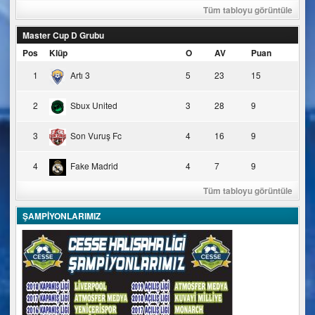
Tüm tabloyu görüntüle
Master Cup D Grubu
Pos
Klüp
O
AV
Puan
1
Artı 3
5
23
15
2
Sbux United
3
28
9
3
Son Vuruş Fc
4
16
9
4
Fake Madrid
4
7
9
Tüm tabloyu görüntüle
ŞAMPİYONLARIMIZ