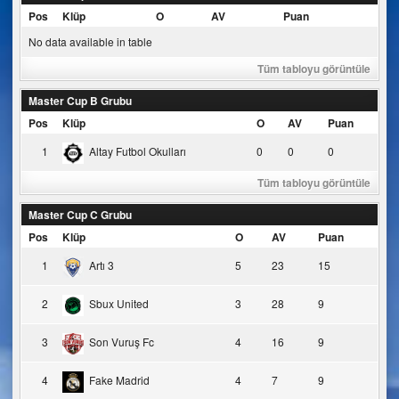
Pos
Klüp
O
AV
Puan
No data available in table
Tüm tabloyu görüntüle
Master Cup B Grubu
Pos
Klüp
O
AV
Puan
1
Altay Futbol Okulları
0
0
0
Tüm tabloyu görüntüle
Master Cup C Grubu
Pos
Klüp
O
AV
Puan
1
Artı 3
5
23
15
2
Sbux United
3
28
9
3
Son Vuruş Fc
4
16
9
4
Fake Madrid
4
7
9