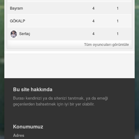
Bayram
4
1
GÖKALP
4
1
Sertaç
4
1
Tüm oyuncuları görüntüle
Bu site hakkında
Burası kendinizi ya da sitenizi tanıtmak, ya da emeği
geçenlerden bahsetmek için iyi bir yer olabilir.
Konumumuz
Adres