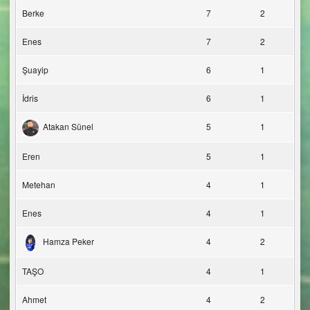
Berke
7
2
Enes
7
2
Şuayip
6
1
İdris
6
1
Atakan Sünel
5
1
Eren
5
1
Metehan
4
1
Enes
4
1
Hamza Peker
4
2
TAŞO
4
1
Ahmet
4
2