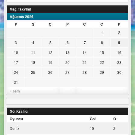
Maç Takvimi
Ağustos 2026
P
S
Ç
P
C
C
P
1
2
3
4
5
6
7
8
9
10
11
12
13
14
15
16
17
18
19
20
21
22
23
24
25
26
27
28
29
30
31
« Tem
Gol Krallığı
Oyuncu
Gol
O
Deniz
10
2