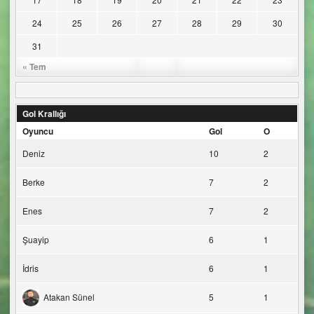
24
25
26
27
28
29
30
31
« Tem
Gol Krallığı
Oyuncu
Gol
O
Deniz
10
2
Berke
7
2
Enes
7
2
Şuayip
6
1
İdris
6
1
Atakan Sünel
5
1