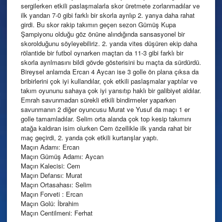
sergilerken etkili paslaşmalarla skor üretmete zorlanmadılar ve
ilk yarıdan 7-0 gibi farklı bir skorla ayrılıp 2. yarıya daha rahat
girdi. Bu skor rakip takımın geçen sezon Gümüş Kupa
Şampiyonu olduğu göz önüne alındığında sansasyonel bir
skorolduğunu söyleyebiliriz. 2. yarıda vites düşüren ekip daha
rölantide bir futbol oynarken maçtan da 11-3 gibi farklı bir
skorla ayrılmasını bildi gövde gösterisini bu maçta da sürdürdü.
Bireysel anlamda Ercan 4 Aycan ise 3 golle ön plana çıksa da
bribirlerini çok iyi kullandılar, çok etkili paslaşmalar yaptılar ve
takım oyununu sahaya çok iyi yansıtıp haklı bir galibiyet aldılar.
Emrah savunmadan sürekli etkili bindirmeler yaparken
savunmanın 2 diğer oyuncusu Murat ve Yusuf da maçı 1 er
golle tamamladılar. Selim orta alanda çok top kesip takımını
atağa kaldıran isim olurken Cem özellikle ilk yarıda rahat bir
maç geçirdi, 2. yarıda çok etkili kurtarışlar yaptı.
Maçın Adamı: Ercan
Maçın Gümüş Adamı: Aycan
Maçın Kalecisi: Cem
Maçın Defansı: Murat
Maçın Ortasahası: Selim
Maçın Forveti : Ercan
Maçın Golü: İbrahim
Maçın Centilmeni: Ferhat