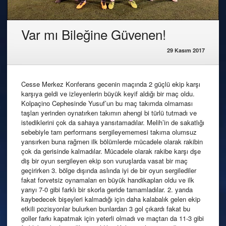
Var mı Bileğine Güvenen!
29 Kasım 2017
Cesse Merkez Konferans gecenin maçında 2 güçlü ekip karşı
karşıya geldi ve izleyenlerin büyük keyif aldığı bir maç oldu.
Kolpaçino Cephesinde Yusuf’un bu maç takımda olmaması
taşları yerinden oynatırken takımın ahengi bi türlü tutmadı ve
istediklerini çok da sahaya yansıtamadılar. Melih’in de sakatlığı
sebebiyle tam performans sergileyememesi takıma olumsuz
yansırken buna rağmen ilk bölümlerde mücadele olarak rakibin
çok da gerisinde kalmadılar. Mücadele olarak rakibe karşı dşe
diş bir oyun sergileyen ekip son vuruşlarda vasat bir maç
geçirirken 3. bölge dışında aslında iyi de bir oyun sergilediler
fakat forvetsiz oynamaları en büyük handikapları oldu ve ilk
yarıyı 7-0 gibi farklı bir skorla geride tamamladılar. 2. yarıda
kaybedecek bişeyleri kalmadığı için daha kalabalık gelen ekip
etkili pozisyonlar bulurken bunlardan 3 gol çıkardı fakat bu
goller farkı kapatmak için yeterli olmadı ve maçtan da 11-3 gibi