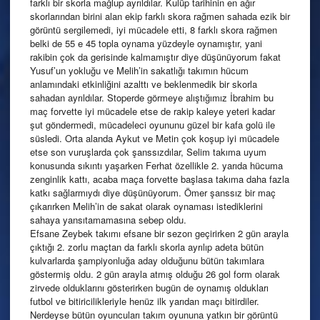
farklı bir skorla mağlup ayrıldılar. Kulüp tarihinin en ağır
skorlarından birini alan ekip farklı skora rağmen sahada ezik bir
görüntü sergilemedi, iyi mücadele etti, 8 farklı skora rağmen
belki de 55 e 45 topla oynama yüzdeyle oynamıştır, yani
rakibin çok da gerisinde kalmamıştır diye düşünüyorum fakat
Yusuf’un yokluğu ve Melih’in sakatlığı takımın hücum
anlamındaki etkinliğini azalttı ve beklenmedik bir skorla
sahadan ayrıldılar. Stoperde görmeye alıştığımız İbrahim bu
maç forvette iyi mücadele etse de rakip kaleye yeteri kadar
şut göndermedi, mücadeleci oyununu güzel bir kafa golü ile
süsledi. Orta alanda Aykut ve Metin çok koşup iyi mücadele
etse son vuruşlarda çok şanssızdılar, Selim takıma uyum
konusunda sıkıntı yaşarken Ferhat özellikle 2. yarıda hücuma
zenginlik kattı, acaba maça forvette başlasa takıma daha fazla
katkı sağlarmıydı diye düşünüyorum. Ömer şanssız bir maç
çıkarırken Melih’in de sakat olarak oynaması istediklerini
sahaya yansıtamamasına sebep oldu.
Efsane Zeybek takımı efsane bir sezon geçirirken 2 gün arayla
çıktığı 2. zorlu maçtan da farklı skorla ayrılıp adeta bütün
kulvarlarda şampiyonluğa aday olduğunu bütün takımlara
göstermiş oldu. 2 gün arayla atmış olduğu 26 gol form olarak
zirvede olduklarını gösterirken bugün de oynamış oldukları
futbol ve bitiricilikleriyle henüz ilk yarıdan maçı bitirdiler.
Nerdeyse bütün oyuncuları takım oyununa yatkın bir görüntü