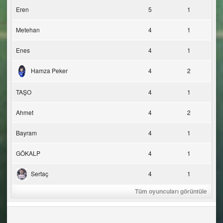
Eren
5
1
Metehan
4
1
Enes
4
1
Hamza Peker
4
2
TAŞO
4
1
Ahmet
4
2
Bayram
4
1
GÖKALP
4
1
Sertaç
4
1
Tüm oyuncuları görüntüle