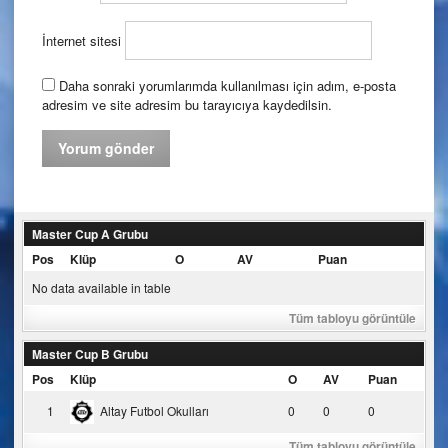
İnternet sitesi
Daha sonraki yorumlarımda kullanılması için adım, e-posta
adresim ve site adresim bu tarayıcıya kaydedilsin.
Master Cup A Grubu
Pos
Klüp
O
AV
Puan
No data available in table
Tüm tabloyu görüntüle
Master Cup B Grubu
Pos
Klüp
O
AV
Puan
1
Altay Futbol Okulları
0
0
0
Tüm tabloyu görüntüle