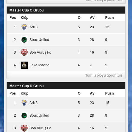
Master Cup C Grubu
Pos
Klüp
O
AV
Puan
1
Artı 3
5
23
15
2
Sbux United
3
28
9
3
Son Vuruş Fc
4
16
9
4
Fake Madrid
4
7
9
Tüm tabloyu görüntüle
Master Cup D Grubu
Pos
Klüp
O
AV
Puan
1
Artı 3
5
23
15
2
Sbux United
3
28
9
3
Son Vuruş Fc
4
16
9