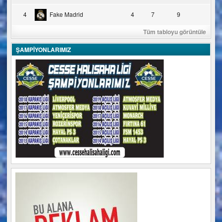
4
Fake Madrid
4
7
9
Tüm tabloyu görüntüle
ŞAMPİYONLARIMIZ