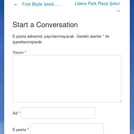
Post
Lidere Park Plaza Şoku!
←
Fırat Böyle İstedi……
→
navigation
Start a Conversation
E-posta adresiniz yayınlanmayacak.
Gerekli alanlar
*
ile
işaretlenmişlerdir
Yorum
*
Ad
*
E-posta
*