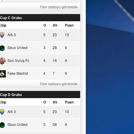
Tüm tabloyu görüntüle
 Cup C Grubu
Klüp
O
AV
Puan
Artı 3
5
23
15
Sbux United
3
28
9
Son Vuruş Fc
4
16
9
Fake Madrid
4
7
9
Tüm tabloyu görüntüle
 Cup D Grubu
Klüp
O
AV
Puan
Artı 3
5
23
15
Sbux United
3
28
9