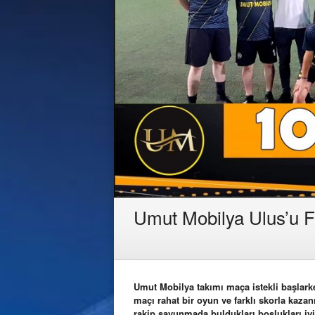
Umut Mobilya Ulus’u Fa
Umut Mobilya takımı maça istekli başlarken
maçı rahat bir oyun ve farklı skorla kazan
rakip savunmada buldukları boşlukları iy