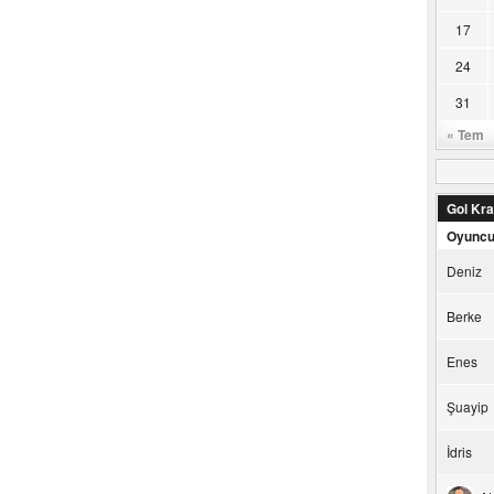
17
24
31
« Tem
Gol Kral
Oyunc
Deniz
Berke
Enes
Şuayip
İdris