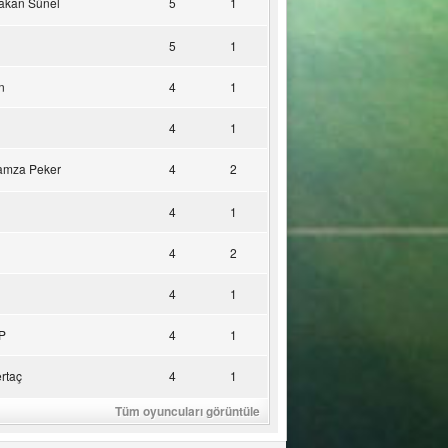
akan Sünel
5
1
5
1
n
4
1
4
1
amza Peker
4
2
4
1
4
2
4
1
P
4
1
rtaç
4
1
Tüm oyuncuları görüntüle