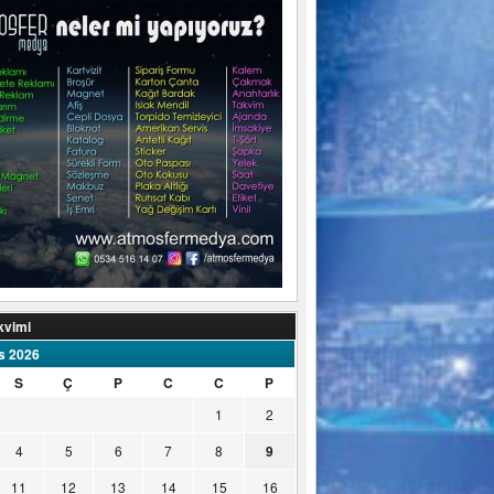
kvimi
s 2026
S
Ç
P
C
C
P
1
2
4
5
6
7
8
9
11
12
13
14
15
16