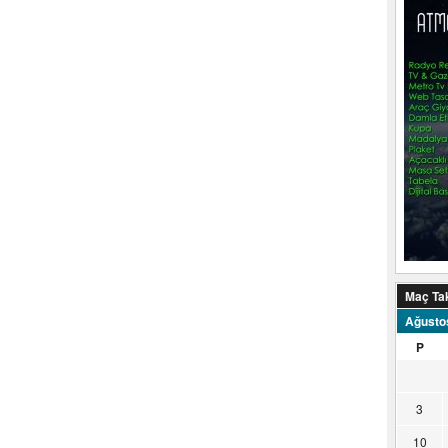
Maç Ta
Ağusto
P
3
10