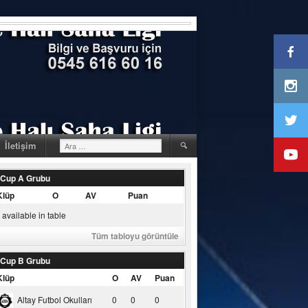
Arama:
İletişim
 Cup A Grubu
Klüp
O
AV
Puan
available in table
Tüm tabloyu görüntüle
 Cup B Grubu
Klüp
O
AV
Puan
Altay Futbol Okulları
0
0
0