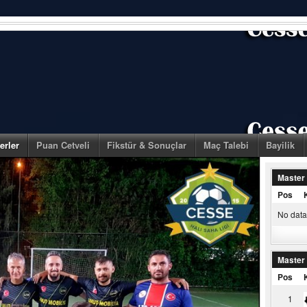
erler
Puan Cetveli
Fikstür & Sonuçlar
Maç Talebi
Bayilik
Master
Pos
No data 
Master
Pos
1