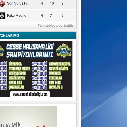
Son Vuruş Fc
4
16
9
Fake Madrid
4
7
9
Tüm tabloyu görüntüle
YONLARIMIZ