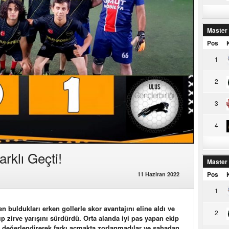
Master
Pos
1
2
3
4
rklı Geçti!
Master
Pos
11 Haziran 2022
1
 buldukları erken gollerle skor avantajını eline aldı ve
2
ıp zirve yarışını sürdürdü. Orta alanda iyi pas yapan ekip
i değerlendirerek farkı açmakta zorlanmadılar ve sahadan