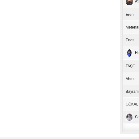
At
Eren
Meteha
Enes
H
TAŞO
Ahmet
Bayram
GÖKAL
Se