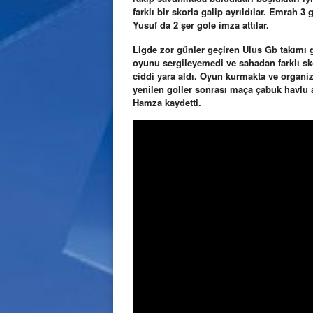
farklı bir skorla galip ayrıldılar. Emrah 
Yusuf da 2 şer gole imza attılar.
Ligde zor günler geçiren Ulus Gb takımı g
oyunu sergileyemedi ve sahadan farklı sk
ciddi yara aldı. Oyun kurmakta ve organi
yenilen goller sonrası maça çabuk havlu a
Hamza kaydetti.