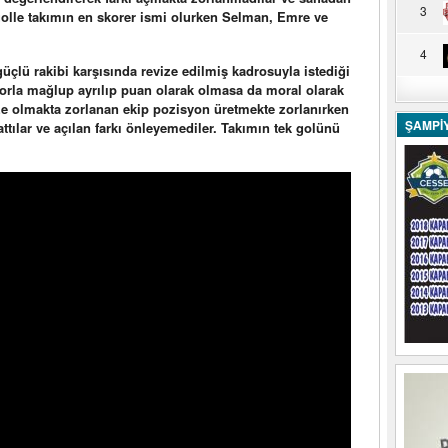
3
3 golle takımın en skorer ismi olurken Selman, Emre ve
4
üçlü rakibi karşısında revize edilmiş kadrosuyla istediği
orla mağlup ayrılıp puan olarak olmasa da moral olarak
ze olmakta zorlanan ekip pozisyon üretmekte zorlanırken
ŞAMPİ
ttılar ve açılan farkı önleyemediler. Takımın tek golünü