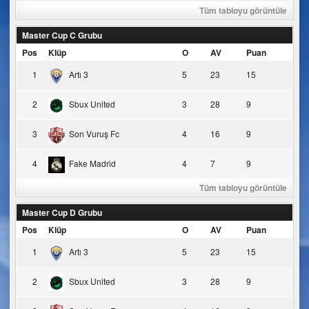
Tüm tabloyu görüntüle
Master Cup C Grubu
Pos
Klüp
O
AV
Puan
1
Artı 3
5
23
15
2
Sbux United
3
28
9
3
Son Vuruş Fc
4
16
9
4
Fake Madrid
4
7
9
Tüm tabloyu görüntüle
Master Cup D Grubu
Pos
Klüp
O
AV
Puan
1
Artı 3
5
23
15
2
Sbux United
3
28
9