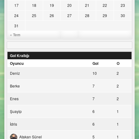
17
18
19
20
21
22
23
24
25
26
27
28
29
30
31
« Tem
Gol Krallığı
Oyuncu
Gol
O
Deniz
10
2
Berke
7
2
Enes
7
2
Şuayip
6
1
İdris
6
1
Atakan Sünel
5
1