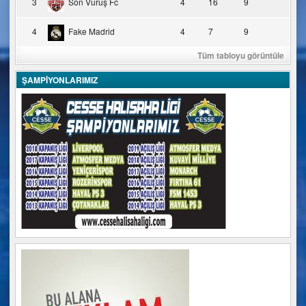
3
Son Vuruş Fc
4
16
9
4
Fake Madrid
4
7
9
Tüm tabloyu görüntüle
ŞAMPİYONLARIMIZ