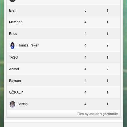
Eren
5
1
Metehan
4
1
Enes
4
1
Hamza Peker
4
2
TAŞO
4
1
Ahmet
4
2
Bayram
4
1
GÖKALP
4
1
Sertaç
4
1
Tüm oyuncuları görüntüle