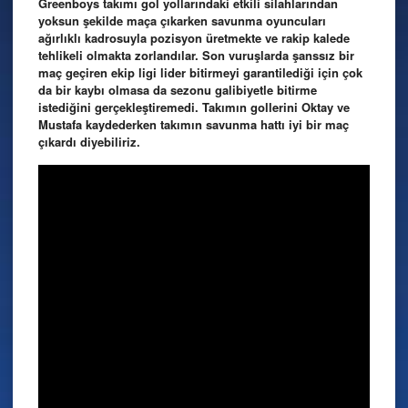
Greenboys takımı gol yollarındaki etkili silahlarından
yoksun şekilde maça çıkarken savunma oyuncuları
ağırlıklı kadrosuyla pozisyon üretmekte ve rakip kalede
tehlikeli olmakta zorlandılar. Son vuruşlarda şanssız bir
maç geçiren ekip ligi lider bitirmeyi garantilediği için çok
da bir kaybı olmasa da sezonu galibiyetle bitirme
istediğini gerçekleştiremedi. Takımın gollerini Oktay ve
Mustafa kaydederken takımın savunma hattı iyi bir maç
çıkardı diyebiliriz.