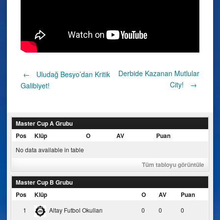
Post
Derbide Kazanan Mutlular
←
Uludağ Besyo’dan Kritik
City!
→
Galibiyet!
navigation
Master Cup A Grubu
Pos
Klüp
O
AV
Puan
No data available in table
Tüm tabloyu görüntüle
Master Cup B Grubu
Pos
Klüp
O
AV
Puan
1
Altay Futbol Okulları
0
0
0