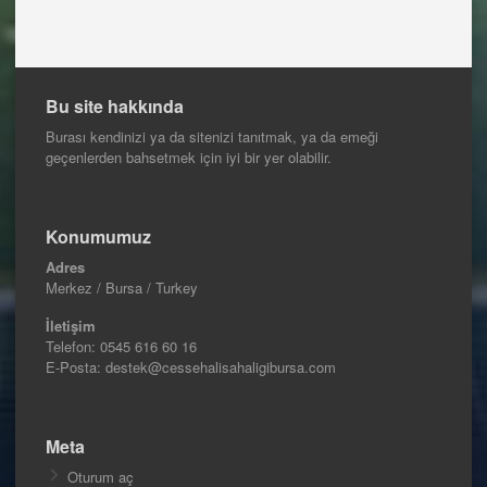
Bu site hakkında
Burası kendinizi ya da sitenizi tanıtmak, ya da emeği
geçenlerden bahsetmek için iyi bir yer olabilir.
Konumumuz
Adres
Merkez / Bursa / Turkey
İletişim
Telefon:
0545 616 60 16
E-Posta: destek@cessehalisahaligibursa.com
Meta
Oturum aç