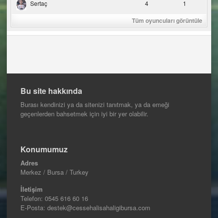
Sertaç
4
1
Tüm oyuncuları görüntüle
Bu site hakkında
Burası kendinizi ya da sitenizi tanıtmak, ya da emeği
geçenlerden bahsetmek için iyi bir yer olabilir.
Konumumuz
Adres
Merkez / Bursa / Turkey
İletişim
Telefon:
0545 616 60 16
E-Posta: destek@cessehalisahaligibursa.com