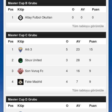
Master Cup B Grubu
Pos
Klüp
O
AV
Puan
1
Altay Futbol Okulları
0
0
0
Tüm tabloyu görüntüle
Master Cup C Grubu
Pos
Klüp
O
AV
Puan
1
Artı 3
5
23
15
2
Sbux United
3
28
9
3
Son Vuruş Fc
4
16
9
4
Fake Madrid
4
7
9
Tüm tabloyu görüntüle
Master Cup D Grubu
Pos
Klüp
O
AV
Puan