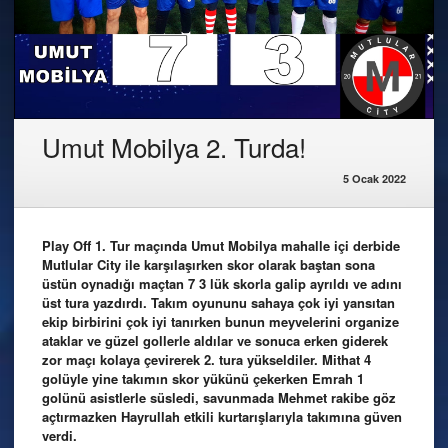
Umut Mobilya 2. Turda!
5 Ocak 2022
Play Off 1. Tur maçında Umut Mobilya mahalle içi derbide
Mutlular City ile karşılaşırken skor olarak baştan sona
üstün oynadığı maçtan 7 3 lük skorla galip ayrıldı ve adını
üst tura yazdırdı. Takım oyununu sahaya çok iyi yansıtan
ekip birbirini çok iyi tanırken bunun meyvelerini organize
ataklar ve güzel gollerle aldılar ve sonuca erken giderek
zor maçı kolaya çevirerek 2. tura yükseldiler. Mithat 4
golüyle yine takımın skor yükünü çekerken Emrah 1
golünü asistlerle süsledi, savunmada Mehmet rakibe göz
açtırmazken Hayrullah etkili kurtarışlarıyla takımına güven
verdi.