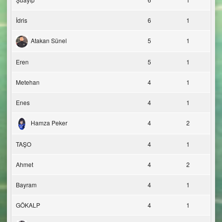
İdris
6
1
Atakan Sünel
5
1
Eren
5
1
Metehan
4
1
Enes
4
1
Hamza Peker
4
2
TAŞO
4
1
Ahmet
4
2
Bayram
4
1
GÖKALP
4
1