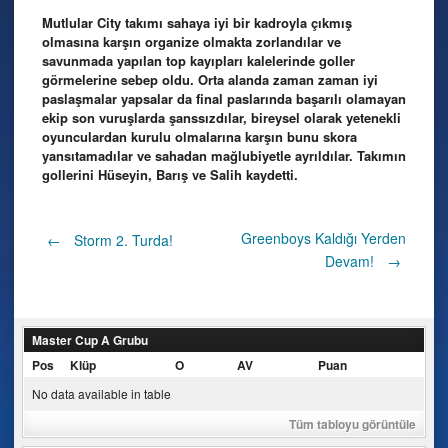
Mutlular City takımı sahaya iyi bir kadroyla çıkmış
olmasına karşın organize olmakta zorlandılar ve
savunmada yapılan top kayıpları kalelerinde goller
görmelerine sebep oldu. Orta alanda zaman zaman iyi
paslaşmalar yapsalar da final paslarında başarılı olamayan
ekip son vuruşlarda şanssızdılar, bireysel olarak yetenekli
oyunculardan kurulu olmalarına karşın bunu skora
yansıtamadılar ve sahadan mağlubiyetle ayrıldılar. Takımın
gollerini Hüseyin, Barış ve Salih kaydetti.
Post
Greenboys Kaldığı Yerden
←
Storm 2. Turda!
Devam!
→
navigation
Master Cup A Grubu
Pos
Klüp
O
AV
Puan
No data available in table
Tüm tabloyu görüntüle