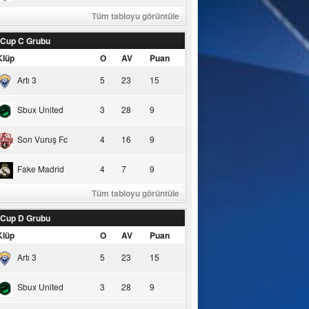
Tüm tabloyu görüntüle
 Cup C Grubu
Klüp
O
AV
Puan
Artı 3
5
23
15
Sbux United
3
28
9
Son Vuruş Fc
4
16
9
Fake Madrid
4
7
9
Tüm tabloyu görüntüle
 Cup D Grubu
Klüp
O
AV
Puan
Artı 3
5
23
15
Sbux United
3
28
9