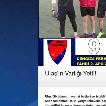
Ulaş’ın Varlığı Yetti!
Ulus Gb takımı maça iyi başlarken istekli 
önde tamamladılar. 2. yarıya rehavetle ba
cömertliği farkın açılmasını önledi ve saha