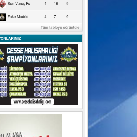
Son Vuruş Fc
4
16
9
Fake Madrid
4
7
9
Tüm tabloyu görüntüle
YONLARIMIZ