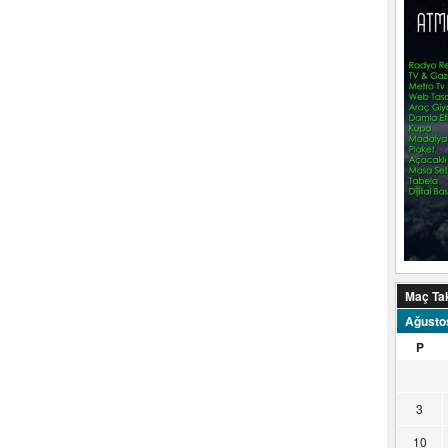
Maç Ta
Ağusto
P
3
10