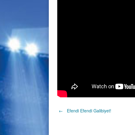
Post
←
Efendi Efendi Galibiyet!
navigation