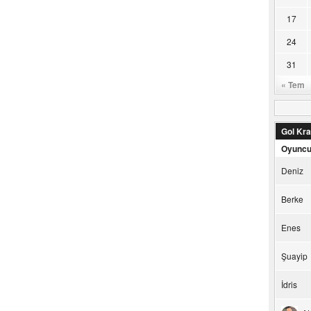
17
24
31
« Tem
Gol Kral
Oyunc
Deniz
Berke
Enes
Şuayip
İdris