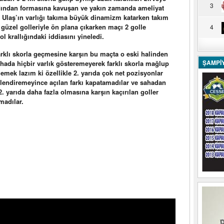
3
ardından formasına kavuşan ve yakın zamanda ameliyat
n Ulaş’ın varlığı takıma büyük dinamizm katarken takım
i güzel golleriyle ön plana çıkarken maçı 2 golle
4
 krallığındaki iddiasını yineledi.
arklı skorla geçmesine karşın bu maçta o eski halinden
ŞAMPİ
hada hiçbir varlık gösteremeyerek farklı skorla mağlup
memek lazım ki özellikle 2. yarıda çok net pozisyonlar
lendiremeyince açılan farkı kapatamadılar ve sahadan
. yarıda daha fazla olmasına karşın kaçırılan goller
madılar.