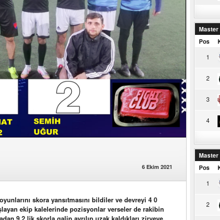
Master
Pos
1
2
3
4
Master
Pos
6 Ekim 2021
1
oyunlarını skora yansıtmasını bildiler ve devreyi 4 0
2
şlayan ekip kalelerinde pozisyonlar verseler de rakibin
dan 9 2 lik skorla galip ayrılıp uzak kaldıkları zirveye