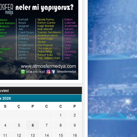
kvimi
s 2026
S
Ç
P
C
C
P
1
2
4
5
6
7
8
9
11
12
13
14
15
16