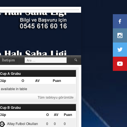
Arama:
İletişim
 Cup A Grubu
Klüp
O
AV
Puan
available in table
Tüm tabloyu görüntüle
 Cup B Grubu
Klüp
O
AV
Puan
Altay Futbol Okulları
0
0
0