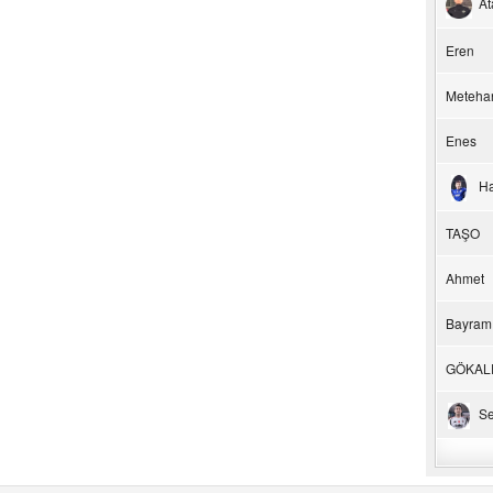
At
Eren
Meteha
Enes
H
TAŞO
Ahmet
Bayram
GÖKAL
Se