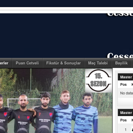
erler
Puan Cetveli
Fikstür & Sonuçlar
Maç Talebi
Bayilik
Master
Pos
No data 
Master
Pos
1