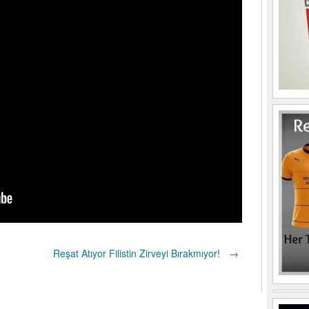
Reşat Atıyor Filistin Zirveyi Bırakmıyor!
→