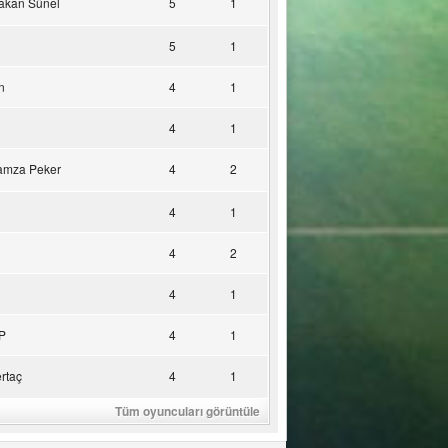
akan Sünel
5
1
5
1
n
4
1
4
1
amza Peker
4
2
4
1
4
2
4
1
P
4
1
rtaç
4
1
Tüm oyuncuları görüntüle