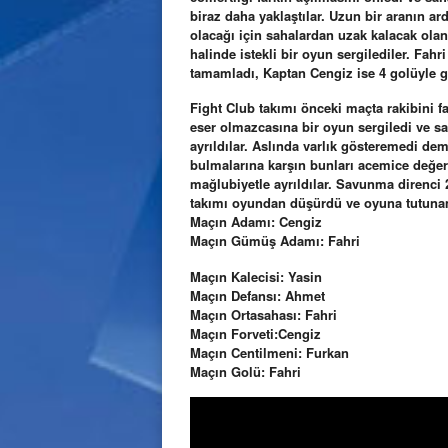
biraz daha yaklaştılar. Uzun bir aranın 
olacağı için sahalardan uzak kalacak ola
halinde istekli bir oyun sergilediler. Fahr
tamamladı, Kaptan Cengiz ise 4 golüyle gol
Fight Club takımı önceki maçta rakibini f
eser olmazcasına bir oyun sergiledi ve sa
ayrıldılar. Aslında varlık gösteremedi de
bulmalarına karşın bunları acemice değer
mağlubiyetle ayrıldılar. Savunma direnci 2
takımı oyundan düşürdü ve oyuna tutuna
Maçın Adamı: Cengiz
Maçın Gümüş Adamı: Fahri
Maçın Kalecisi: Yasin
Maçın Defansı: Ahmet
Maçın Ortasahası: Fahri
Maçın Forveti:Cengiz
Maçın Centilmeni: Furkan
Maçın Golü: Fahri