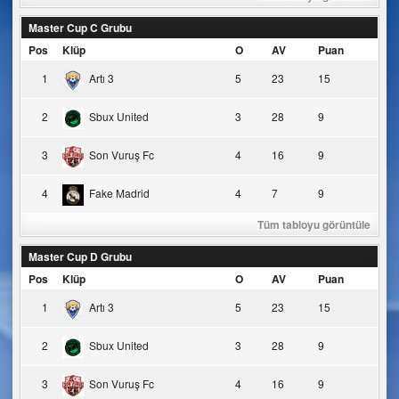
Master Cup C Grubu
Pos
Klüp
O
AV
Puan
1
Artı 3
5
23
15
2
Sbux United
3
28
9
3
Son Vuruş Fc
4
16
9
4
Fake Madrid
4
7
9
Tüm tabloyu görüntüle
Master Cup D Grubu
Pos
Klüp
O
AV
Puan
1
Artı 3
5
23
15
2
Sbux United
3
28
9
3
Son Vuruş Fc
4
16
9