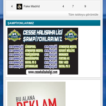
4
Fake Madrid
4
7
9
Tüm tabloyu görüntüle
ŞAMPİYONLARIMIZ