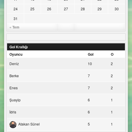
24
25
26
27
28
29
30
31
« Tem
Gol Krallığı
Oyuncu
Gol
O
Deniz
10
2
Berke
7
2
Enes
7
2
Şuayip
6
1
İdris
6
1
Atakan Sünel
5
1