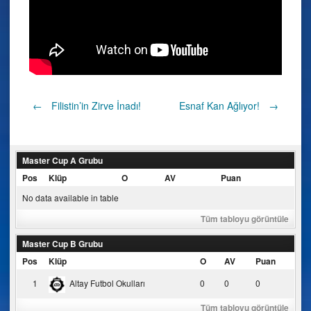
Post
←
Filistin’in Zirve İnadı!
Esnaf Kan Ağlıyor!
→
navigation
Master Cup A Grubu
Pos
Klüp
O
AV
Puan
No data available in table
Tüm tabloyu görüntüle
Master Cup B Grubu
Pos
Klüp
O
AV
Puan
1
Altay Futbol Okulları
0
0
0
Tüm tabloyu görüntüle