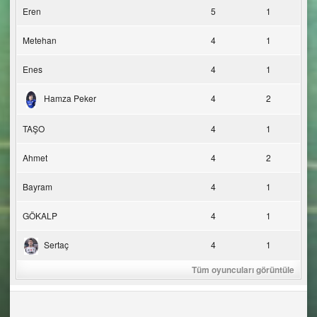
Eren
5
1
Metehan
4
1
Enes
4
1
Hamza Peker
4
2
TAŞO
4
1
Ahmet
4
2
Bayram
4
1
GÖKALP
4
1
Sertaç
4
1
Tüm oyuncuları görüntüle