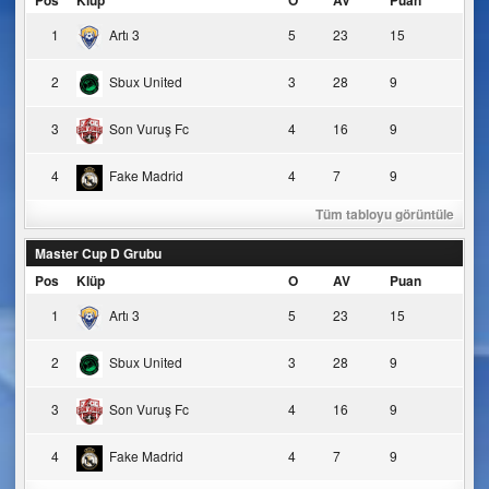
Pos
Klüp
O
AV
Puan
1
Artı 3
5
23
15
2
Sbux United
3
28
9
3
Son Vuruş Fc
4
16
9
4
Fake Madrid
4
7
9
Tüm tabloyu görüntüle
Master Cup D Grubu
Pos
Klüp
O
AV
Puan
1
Artı 3
5
23
15
2
Sbux United
3
28
9
3
Son Vuruş Fc
4
16
9
4
Fake Madrid
4
7
9