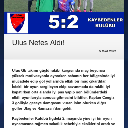
Ulus Nefes Aldı!
5 Mart 2022
Ulus Gb takımı güçlü rakibi karşısında maç boyunca
yüksek motivasyonla oynarken sahanın her bölgesinde iyi
mücadele edip gol yollarında etkili bir maç çıkardılar.
İstekli bir oyun sergileyen ekip savunmada da rakibi iyi
kapatırken orta alanda iyi pas yapıp son bölümlerdeki
etkili oyunlarıyla sonuca gitmesini bildiler. Kaptan Cengiz
3 golüyle geceye damgasını vuran isim olurken diğer
goller Ulaş ve Ramazan’dan geldi.
Kaybedenler Kulübü ligdeki 2. maçında yine iyi bir oyun
oynamasına rağmen sakatlık sebebiyle eksiklerini aradı ve