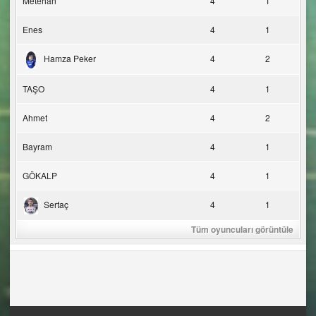
Metehan
4
1
Enes
4
1
Hamza Peker
4
2
TAŞO
4
1
Ahmet
4
2
Bayram
4
1
GÖKALP
4
1
Sertaç
4
1
Tüm oyuncuları görüntüle