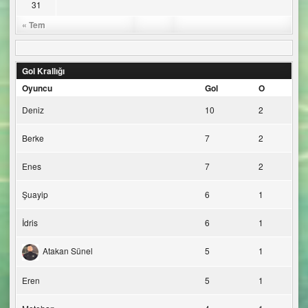
31
« Tem
Gol Krallığı
Oyuncu
Gol
O
Deniz
10
2
Berke
7
2
Enes
7
2
Şuayip
6
1
İdris
6
1
Atakan Sünel
5
1
Eren
5
1