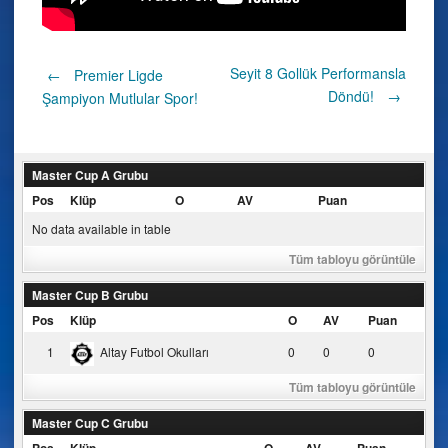
Post
Seyit 8 Gollük Performansla
←
Premier Ligde
Döndü!
→
Şampiyon Mutlular Spor!
navigation
Master Cup A Grubu
Pos
Klüp
O
AV
Puan
No data available in table
Tüm tabloyu görüntüle
Master Cup B Grubu
Pos
Klüp
O
AV
Puan
1
Altay Futbol Okulları
0
0
0
Tüm tabloyu görüntüle
Master Cup C Grubu