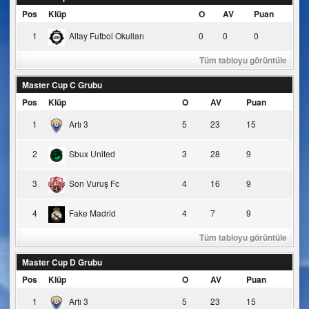
Pos
Klüp
O
AV
Puan
1
Altay Futbol Okulları
0
0
0
Tüm tabloyu görüntüle
Master Cup C Grubu
Pos
Klüp
O
AV
Puan
1
Artı 3
5
23
15
2
Sbux United
3
28
9
3
Son Vuruş Fc
4
16
9
4
Fake Madrid
4
7
9
Tüm tabloyu görüntüle
Master Cup D Grubu
Pos
Klüp
O
AV
Puan
1
Artı 3
5
23
15