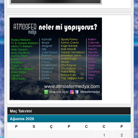
Maç Takvimi
Ağustos 2026
P
S
Ç
P
C
C
P
1
2