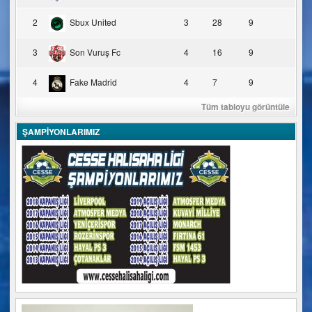
2
Sbux United
3
28
9
3
Son Vuruş Fc
4
16
9
4
Fake Madrid
4
7
9
Tüm tabloyu görüntüle
ŞAMPİYONLARIMIZ