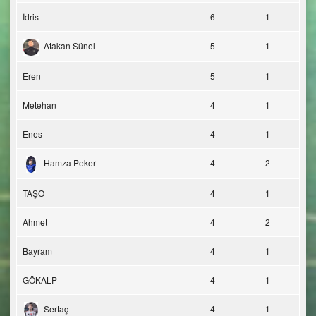
İdris
6
1
Atakan Sünel
5
1
Eren
5
1
Metehan
4
1
Enes
4
1
Hamza Peker
4
2
TAŞO
4
1
Ahmet
4
2
Bayram
4
1
GÖKALP
4
1
Sertaç
4
1