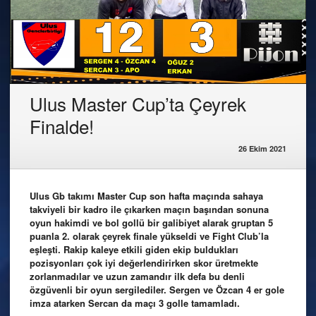
Ulus Master Cup’ta Çeyrek
Finalde!
26 Ekim 2021
Ulus Gb takımı Master Cup son hafta maçında sahaya
takviyeli bir kadro ile çıkarken maçın başından sonuna
oyun hakimdi ve bol gollü bir galibiyet alarak gruptan 5
puanla 2. olarak çeyrek finale yükseldi ve Fight Club’la
eşleşti. Rakip kaleye etkili giden ekip buldukları
pozisyonları çok iyi değerlendirirken skor üretmekte
zorlanmadılar ve uzun zamandır ilk defa bu denli
özgüvenli bir oyun sergilediler. Sergen ve Özcan 4 er gole
imza atarken Sercan da maçı 3 golle tamamladı.