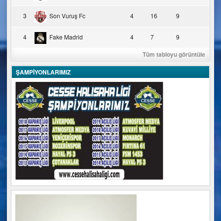
3
Son Vuruş Fc
4
16
9
4
Fake Madrid
4
7
9
Tüm tabloyu görüntüle
ŞAMPİYONLARIMIZ