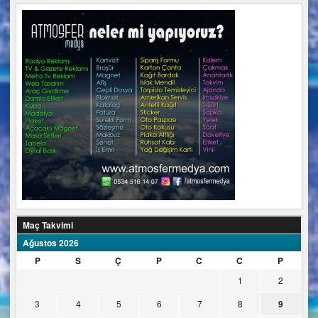
Maç Takvimi
Ağustos 2026
P
S
Ç
P
C
C
P
1
2
3
4
5
6
7
8
9