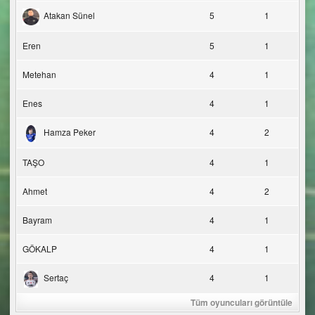
Atakan Sünel
5
1
Eren
5
1
Metehan
4
1
Enes
4
1
Hamza Peker
4
2
TAŞO
4
1
Ahmet
4
2
Bayram
4
1
GÖKALP
4
1
Sertaç
4
1
Tüm oyuncuları görüntüle