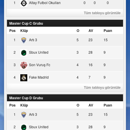
1
Altay Futbol Okulları
0
0
0
Tüm tabloyu görüntüle
Master Cup C Grubu
Pos
Klüp
O
AV
Puan
1
Artı 3
5
23
15
2
Sbux United
3
28
9
3
Son Vuruş Fc
4
16
9
4
Fake Madrid
4
7
9
Tüm tabloyu görüntüle
Master Cup D Grubu
Pos
Klüp
O
AV
Puan
1
Artı 3
5
23
15
2
Sbux United
3
28
9