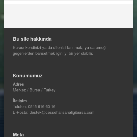
Bu site hakkında
Burası kendinizi ya da sitenizi tanıtmak, ya da emeği
geçenlerden bahsetmek için iyi bir yer olabilir.
Konumumuz
Adres
Merkez / Bursa / Turkey
İletişim
Telefon:
0545 616 60 16
E-Posta: destek@cessehalisahaligibursa.com
Meta