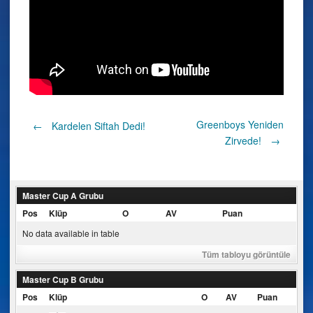
Post
Greenboys Yeniden
←
Kardelen Siftah Dedi!
Zirvede!
→
navigation
Master Cup A Grubu
Pos
Klüp
O
AV
Puan
No data available in table
Tüm tabloyu görüntüle
Master Cup B Grubu
Pos
Klüp
O
AV
Puan