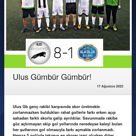
Ulus Gümbür Gümbür!
17 Ağustos 2022
Ulus Gb genç rakibi karşısında skor üretmekte
zorlanmazken buldukları rahat gollerle farkı erken açıp
sahadan farklı skorla galip ayrıldılar. Savunmada rakibe
göz açtırmayan ekip gol yollarında neredeyse kaleyi bulan
her şutlarının gol olmasıyla farkı açmakta zorlanmadı.
Hamza 5 golüyle takımın en skorer ismi olurken diğer