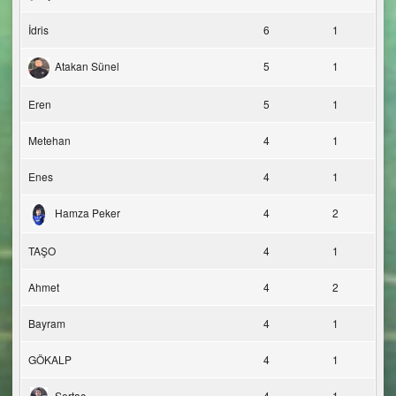
İdris
6
1
Atakan Sünel
5
1
Eren
5
1
Metehan
4
1
Enes
4
1
Hamza Peker
4
2
TAŞO
4
1
Ahmet
4
2
Bayram
4
1
GÖKALP
4
1
Sertaç
4
1