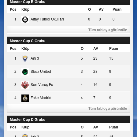
Master Cup B Grubu
Pos
Klüp
O
AV
Puan
1
Altay Futbol Okulları
0
0
0
Tüm tabloyu görüntüle
Master Cup C Grubu
Pos
Klüp
O
AV
Puan
1
Artı 3
5
23
15
2
Sbux United
3
28
9
3
Son Vuruş Fc
4
16
9
4
Fake Madrid
4
7
9
Tüm tabloyu görüntüle
Master Cup D Grubu
Pos
Klüp
O
AV
Puan
1
Artı 3
5
23
15