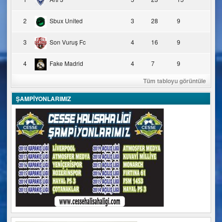
2
Sbux United
3
28
9
3
Son Vuruş Fc
4
16
9
4
Fake Madrid
4
7
9
Tüm tabloyu görüntüle
ŞAMPİYONLARIMIZ