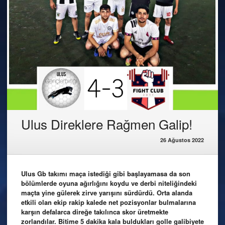
Ulus Direklere Rağmen Galip!
26 Ağustos 2022
Ulus Gb takımı maça istediği gibi başlayamasa da son
bölümlerde oyuna ağırlığını koydu ve derbi niteliğindeki
maçta yine gülerek zirve yarışını sürdürdü. Orta alanda
etkili olan ekip rakip kalede net pozisyonlar bulmalarına
karşın defalarca direğe takılınca skor üretmekte
zorlandılar. Bitime 5 dakika kala buldukları golle galibiyete