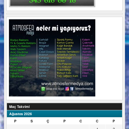
Maç Takvimi
Ağustos 2026
P
S
Ç
P
C
C
P
1
2