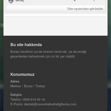
Tüm oyuncuları görüntüle
Bu site hakkında
Burası kendinizi ya da sitenizi tanıtmak, ya da emeği
geçenlerden bahsetmek için iyi bir yer olabilir.
Konumumuz
Adres
Merkez / Bursa / Turkey
İletişim
Telefon:
0545 616 60 16
E-Posta: destek@cessehalisahaligibursa.com