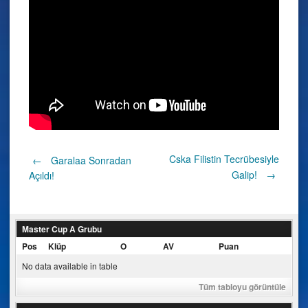
Post
Cska Filistin Tecrübesiyle
←
Garalaa Sonradan
Galip!
→
Açıldı!
navigation
Master Cup A Grubu
Pos
Klüp
O
AV
Puan
No data available in table
Tüm tabloyu görüntüle