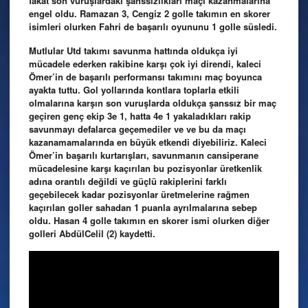
fakat son vuruşlardaki şanssızlıkları maçı kazanmalarına
engel oldu. Ramazan 3, Cengiz 2 golle takımın en skorer
isimleri olurken Fahri de başarılı oyununu 1 golle süsledi.
Mutlular Utd takımı savunma hattında oldukça iyi
mücadele ederken rakibine karşı çok iyi direndi, kaleci
Ömer’in de başarılı performansı takımını maç boyunca
ayakta tuttu. Gol yollarında kontlara toplarla etkili
olmalarına karşın son vuruşlarda oldukça şanssız bir maç
geçiren genç ekip 3e 1, hatta 4e 1 yakaladıkları rakip
savunmayı defalarca geçemediler ve ve bu da maçı
kazanamamalarında en büyük etkendi diyebiliriz. Kaleci
Ömer’in başarılı kurtarışları, savunmanın cansiperane
mücadelesine karşı kaçırılan bu pozisyonlar üretkenlik
adına orantılı değildi ve güçlü rakiplerini farklı
geçebilecek kadar pozisyonlar üretmelerine rağmen
kaçırılan goller sahadan 1 puanla ayrılmalarına sebep
oldu.
Hasan 4 golle takımın en skorer ismi olurken diğer
golleri AbdülCelil (2) kaydetti.