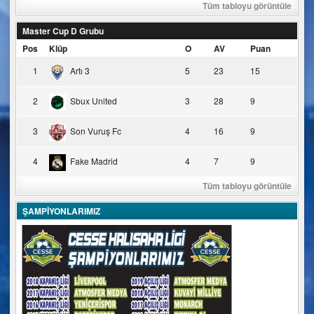
Tüm tabloyu görüntüle
Master Cup D Grubu
Pos
Klüp
O
AV
Puan
1
Artı 3
5
23
15
2
Sbux United
3
28
9
3
Son Vuruş Fc
4
16
9
4
Fake Madrid
4
7
9
Tüm tabloyu görüntüle
ŞAMPİYONLARIMIZ