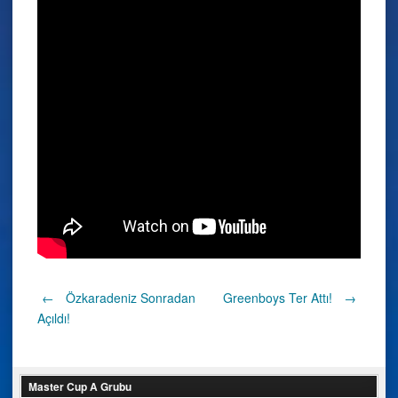
Post
←
Özkaradeniz Sonradan
Greenboys Ter Attı!
→
Açıldı!
navigation
Master Cup A Grubu