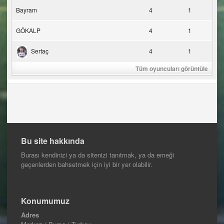
Bayram
4
1
GÖKALP
4
1
Sertaç
4
1
Tüm oyuncuları görüntüle
Bu site hakkında
Burası kendinizi ya da sitenizi tanıtmak, ya da emeği
geçenlerden bahsetmek için iyi bir yer olabilir.
Konumumuz
Adres