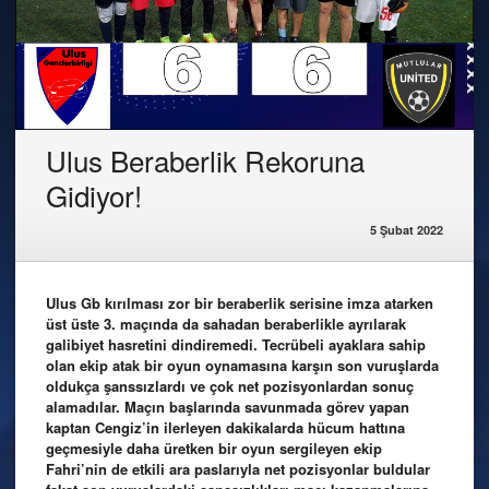
Ulus Beraberlik Rekoruna
Gidiyor!
5 Şubat 2022
Ulus Gb kırılması zor bir beraberlik serisine imza atarken
üst üste 3. maçında da sahadan beraberlikle ayrılarak
galibiyet hasretini dindiremedi. Tecrübeli ayaklara sahip
olan ekip atak bir oyun oynamasına karşın son vuruşlarda
oldukça şanssızlardı ve çok net pozisyonlardan sonuç
alamadılar. Maçın başlarında savunmada görev yapan
kaptan Cengiz’in ilerleyen dakikalarda hücum hattına
geçmesiyle daha üretken bir oyun sergileyen ekip
Fahri’nin de etkili ara paslarıyla net pozisyonlar buldular