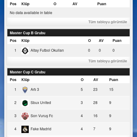
Pos
Klüp
O
AV
Puan
No data available in table
Tüm tabloyu görüntüle
Master Cup B Grubu
Pos
Klüp
O
AV
Puan
1
Altay Futbol Okulları
0
0
0
Tüm tabloyu görüntüle
Master Cup C Grubu
Pos
Klüp
O
AV
Puan
1
Artı 3
5
23
15
2
Sbux United
3
28
9
3
Son Vuruş Fc
4
16
9
4
Fake Madrid
4
7
9