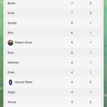
Berke
7
2
Enes
7
2
Şuayip
6
1
İdris
6
1
Atakan Sünel
5
1
Eren
5
1
Metehan
4
1
Enes
4
1
Hamza Peker
4
2
TAŞO
4
1
Ahmet
4
2