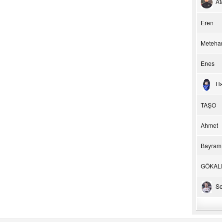
At
Eren
Meteha
Enes
H
TAŞO
Ahmet
Bayram
GÖKAL
Se