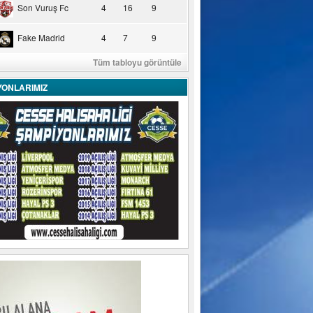
Son Vuruş Fc
4
16
9
Fake Madrid
4
7
9
Tüm tabloyu görüntüle
YONLARIMIZ