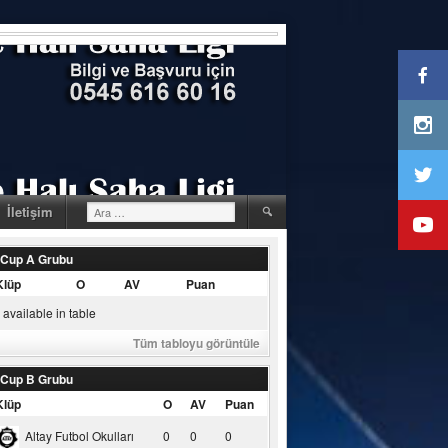
Arama:
İletişim
 Cup A Grubu
Klüp
O
AV
Puan
available in table
Tüm tabloyu görüntüle
 Cup B Grubu
Klüp
O
AV
Puan
Altay Futbol Okulları
0
0
0