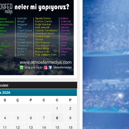
kvimi
s 2026
S
Ç
P
C
C
P
1
2
4
5
6
7
8
9
11
12
13
14
15
16