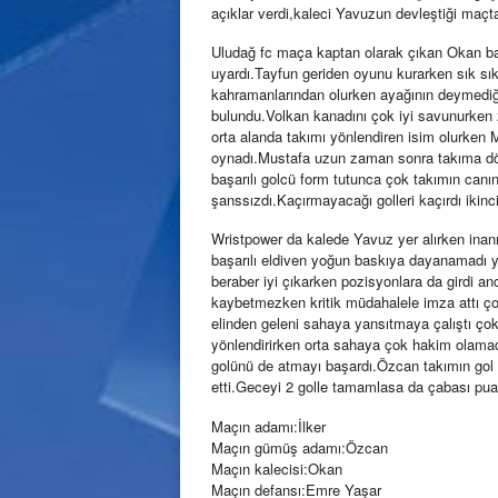
açıklar verdi,kaleci Yavuzun devleştiği maç
Uludağ fc maça kaptan olarak çıkan Okan başa
uyardı.Tayfun geriden oyunu kurarken sık sık
kahramanlarından olurken ayağının deymediğ
bulundu.Volkan kanadını çok iyi savunurken z
orta alanda takımı yönlendiren isim olurken Mu
oynadı.Mustafa uzun zaman sonra takıma dö
başarılı golcü form tutunca çok takımın canı
şanssızdı.Kaçırmayacağı golleri kaçırdı ikinc
Wristpower da kalede Yavuz yer alırken inanı
başarılı eldiven yoğun baskıya dayanamadı y
beraber iyi çıkarken pozisyonlara da girdi a
kaybetmezken kritik müdahalele imza attı ço
elinden geleni sahaya yansıtmaya çalıştı çok 
yönlendirirken orta sahaya çok hakim olamad
golünü de atmayı başardı.Özcan takımın gol 
etti.Geceyi 2 golle tamamlasa da çabası pua
Maçın adamı:İlker
Maçın gümüş adamı:Özcan
Maçın kalecisi:Okan
Maçın defansı:Emre Yaşar