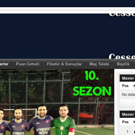
erler
Puan Cetveli
Fikstür & Sonuçlar
Maç Talebi
Bayilik
Master
Pos
No data 
Master
Pos
1