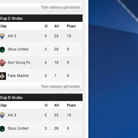
Tüm tabloyu görüntüle
 Cup C Grubu
Klüp
O
AV
Puan
Artı 3
5
23
15
Sbux United
3
28
9
Son Vuruş Fc
4
16
9
Fake Madrid
4
7
9
Tüm tabloyu görüntüle
 Cup D Grubu
Klüp
O
AV
Puan
Artı 3
5
23
15
Sbux United
3
28
9