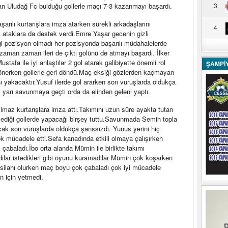
tan Uludağ Fc bulduğu gollerle maçı 7-3 kazanmayı başardı.
3
rılı kurtarışlara imza atarken sürekli arkadaşlarını
4
 ataklara da destek verdi.Emre Yaşar gecenin gizli
i pozisyon olmadı her pozisyonda başarılı müdahalelerde
aman zaman ileri de çıktı golünü de atmayı başardı. İlker
stafa ile iyi anlaştılar 2 gol atarak galibiyette önemli rol
ŞAMPİ
nerken gollerle geri döndü.Maç eksiği gözlerden kaçmayan
nı yakacaktır.Yusuf ilerde gol ararken son vuruşlarda oldukça
i yarı savunmaya geçti orda da elinden geleni yaptı.
lmaz kurtarışlara imza attı.Takımını uzun süre ayakta tutan
ediği gollerde yapacağı birşey tuttu.Savunmada Semih topla
ncak son vuruşlarda oldukça şanssızdı. Yunus yerini hiç
k mücadele etti.Sefa kanadında etkili olmaya çalışırken
çabaladı.İbo orta alanda Mümin ile birlikte takımı
ılar istedikleri gibi oyunu kuramadılar Mümin çok koşarken
silahı olurken maç boyu çok çabaladı çok iyi mücadele
n için yetmedi.