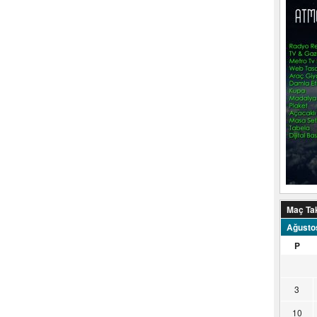
Maç Ta
Ağusto
P
3
10