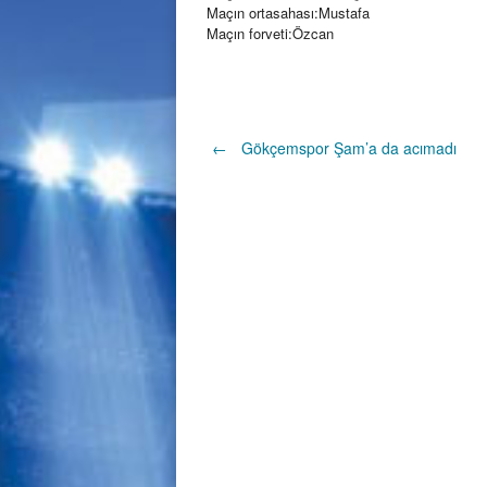
Maçın ortasahası:Mustafa
Maçın forveti:Özcan
Post
←
Gökçemspor Şam’a da acımadı
navigation