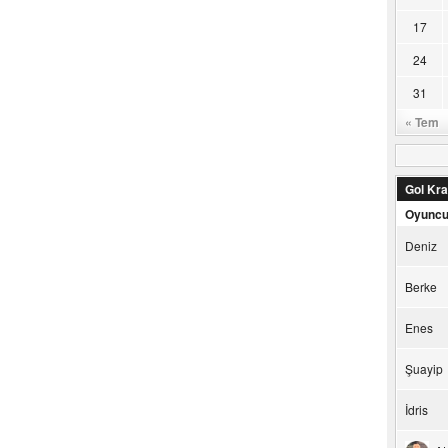
17
24
31
« Tem
Gol Kral
Oyunc
Deniz
Berke
Enes
Şuayip
İdris