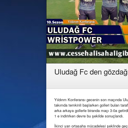
Uludağ Fc den gözdağ
Yıldırım Konferansı gecenin son maçında Ulud
takımda temkinli başlarken golleri bulan tara
arka arkaya gollerle biranda maçı 3-0a getir
1 e indirirken devre bu şekilde sonuçlandı.
İkinci yarı ortasaha mücadelesi şeklinde ge