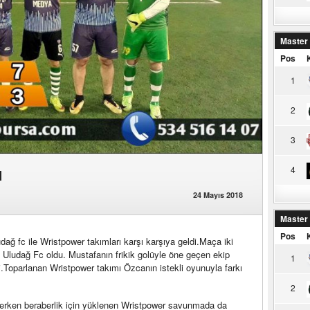
Master
Pos
1
2
3
ı
4
24 Mayıs 2018
Master
Pos
ağ fc ile Wristpower takımları karşı karşıya geldi.Maça iki
f Uludağ Fc oldu. Mustafanın frikik golüyle öne geçen ekip
1
di.Toparlanan Wristpower takımı Özcanın istekli oyunuyla farkı
2
çerken beraberlik için yüklenen Wristpower savunmada da