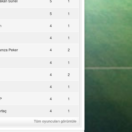
akan Sünel
5
1
5
1
n
4
1
4
1
amza Peker
4
2
4
1
4
2
4
1
P
4
1
rtaç
4
1
Tüm oyuncuları görüntüle