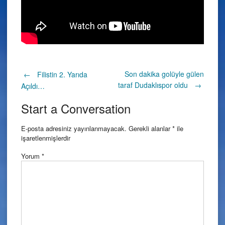
Post
Son dakika golüyle gülen
←
Filistin 2. Yarıda
taraf Dudaklıspor oldu
→
Açıldı…
navigation
Start a Conversation
E-posta adresiniz yayınlanmayacak.
Gerekli alanlar
*
ile
işaretlenmişlerdir
Yorum
*