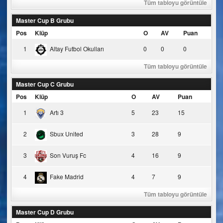
Tüm tabloyu görüntüle
Master Cup B Grubu
Pos
Klüp
O
AV
Puan
1
Altay Futbol Okulları
0
0
0
Tüm tabloyu görüntüle
Master Cup C Grubu
Pos
Klüp
O
AV
Puan
1
Artı 3
5
23
15
2
Sbux United
3
28
9
3
Son Vuruş Fc
4
16
9
4
Fake Madrid
4
7
9
Tüm tabloyu görüntüle
Master Cup D Grubu