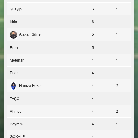
Şuayip
6
1
İdris
6
1
Atakan Sünel
5
1
Eren
5
1
Metehan
4
1
Enes
4
1
Hamza Peker
4
2
TAŞO
4
1
Ahmet
4
2
Bayram
4
1
GÖKALP
4
1