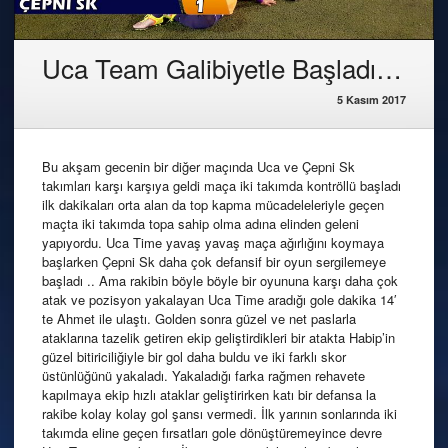
Uca Team Galibiyetle Başladı…
5 Kasım 2017
Bu akşam gecenin bir diğer maçında Uca ve Çepni Sk
takımları karşı karşıya geldi maça iki takımda kontröllü başladı
ilk dakikaları orta alan da top kapma mücadeleleriyle geçen
maçta iki takımda topa sahip olma adına elinden geleni
yapıyordu. Uca Time yavaş yavaş maça ağırlığını koymaya
başlarken Çepni Sk daha çok defansif bir oyun sergilemeye
başladı .. Ama rakibin böyle böyle bir oyununa karşı daha çok
atak ve pozisyon yakalayan Uca Time aradığı gole dakika 14′
te Ahmet ile ulaştı. Golden sonra güzel ve net paslarla
ataklarına tazelik getiren ekip geliştirdikleri bir atakta Habip’in
güzel bitiriciliğiyle bir gol daha buldu ve iki farklı skor
üstünlüğünü yakaladı. Yakaladığı farka rağmen rehavete
kapılmaya ekip hızlı ataklar geliştirirken katı bir defansa la
rakibe kolay kolay gol şansı vermedi. İlk yarının sonlarında iki
takımda eline geçen fırsatları gole dönüştüremeyince devre