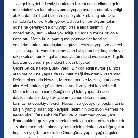
1 de gol kaydetti. Deniz bu akşam takımı adına elinden gelen
mücadeleyi ve katı bir savunma yapan oyuncu destek verdiği
ataklardan da 1 gol buldu ve galibiyete katkı sağladı. Orta
sahada Asker ve Metin görev aldı. Asker, bu akşam takımı
adına ne gerekiyorsa onu yaptı orta alanda takımını iyi
yönediren oyuncu kaleyi yokladığı şutlarda güzelde bir gole
imza attı. Metin bu akşam güzel pozisyonlar kendine
yaratırken takım arkadaşlarına güzel servisler yaptı ve geceyi
1 golle kapattı. Forvette görev alan habip ise boş koşularla ve
rakip kalede sürekli gol aramasıyla ön plandaydı geceyi 1 golle
kapatan oyuncu 3 puandaki katkısı büyüktü
Çepni Sk da kalede Burak vardı. Bir çok etkili kurtarışa imza
atan oyuncu ne yapsa da takımını mağlubiyetten kurtaramadı.
Defans blogunda Nevzat, Mehmet can ve Mert üçlüsü görev
aldı Mert ataklara güzel destek verdi ve yerini kaybetmedi.
Mehmetcan defansın göbeğinde iyi işler yapsa da son
dakikalarda ileride görev yapan oyuncu defansın boş
kalmasına sebebiyet verdi. Nevzat ise geceye iyi başlamasına
karşın yaptığı basit top kayıpları takımının pozisyon vermesine
neden oldu. Orta saha da Emir ve Muhammed görev yaptı
Emir ataklara güzel yön verirken çektiği şutlara cevap alamadı
. Muhammed orta sahada iyi mücadele ederken vurduğu şutlar
hep ıska geçti. Forvette ise Onur görev yaptı ayağına gelen