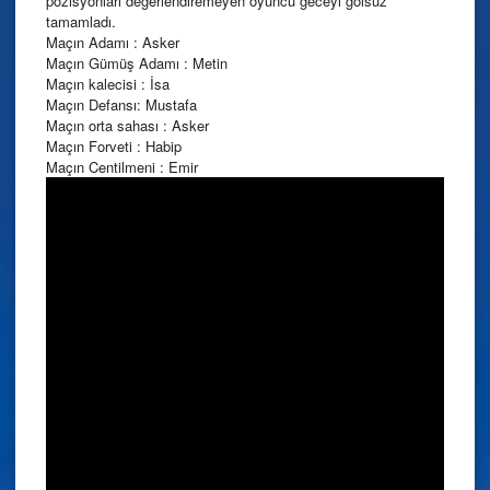
pozisyonları değerlendiremeyen oyuncu geceyi golsüz
tamamladı.
Maçın Adamı : Asker
Maçın Gümüş Adamı : Metin
Maçın kalecisi : İsa
Maçın Defansı: Mustafa
Maçın orta sahası : Asker
Maçın Forveti : Habip
Maçın Centilmeni : Emir