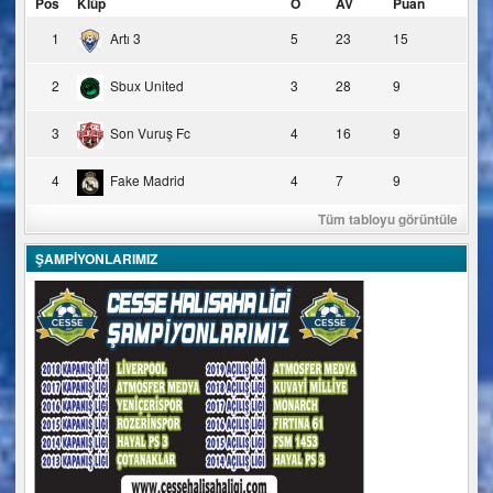
Pos
Klüp
O
AV
Puan
1
Artı 3
5
23
15
2
Sbux United
3
28
9
3
Son Vuruş Fc
4
16
9
4
Fake Madrid
4
7
9
Tüm tabloyu görüntüle
ŞAMPİYONLARIMIZ