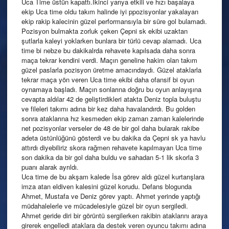
Uca Time üstün kapattı.İkinci yarıya etkili ve hızı başalaya
ekip Uca time oldu takım halinde iyi ppozisyonlar yakalayan
ekip rakip kalecinin güzel performansıyla bir süre gol bulamadı.
Pozisyon bulmakta zorluk çeken Çepni sk ekibi uzaktan
şutlarla kaleyi yoklarken bunlara bir türlü cevap alamadı. Uca
time bi nebze bu dakikalrda rehavete kapılsada daha sonra
maça tekrar kendini verdi. Maçın geneline hakim olan takım
güzel paslarla pozisyon üretme amacındaydı. Güzel ataklarla
tekrar maça yön veren Uca time ekibi daha ofansif bi oyun
oynamaya başladı. Maçın sonlarına doğru bu oyun anlayışına
cevapta aldılar 42 de geliştirdikleri atakta Deniz topla buluştu
ve fileleri takımı adına bir kez daha havalandırdı. Bu golden
sonra ataklarına hız kesmeden ekip zaman zaman kalelerinde
net pozisyonlar verseler de 48 de bir gol daha bularak rakibe
adeta üstünlüğünü gösterdi ve bu dakika da Çepni sk ya havlu
attırdı diyebiliriz skora rağmen rehavete kapılmayan Uca time
son dakika da bir gol daha buldu ve sahadan 5-1 lik skorla 3
puanı alarak ayrıldı.
Uca time de bu akşam kalede İsa görev aldı güzel kurtarışlara
imza atan eldiven kalesini güzel korudu. Defans blogunda
Ahmet, Mustafa ve Deniz görev yaptı. Ahmet yerinde yaptığı
müdahalelerle ve mücadelesiyle güzel bir oyun sergiledi.
Ahmet geride diri bir görüntü sergilerken rakibin ataklarını araya
girerek engelledi ataklara da destek veren oyuncu takımı adına