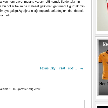
rken hem savunmasına yardım etti hemde ilerde takımının
 da bu goller takımına malesef galibiyeti getirmedi.Uğur takımın
 olmaya çalıştı.Ayağına aldığı toplarda arkadaşlarından destek
olamadı.
Texas City Fırsat Tepti…
→
 alanlar
*
ile işaretlenmişlerdir