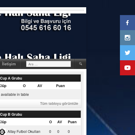
Arama:
İletişim
 Cup A Grubu
Klüp
O
AV
Puan
available in table
Tüm tabloyu görüntüle
 Cup B Grubu
Klüp
O
AV
Puan
Altay Futbol Okulları
0
0
0