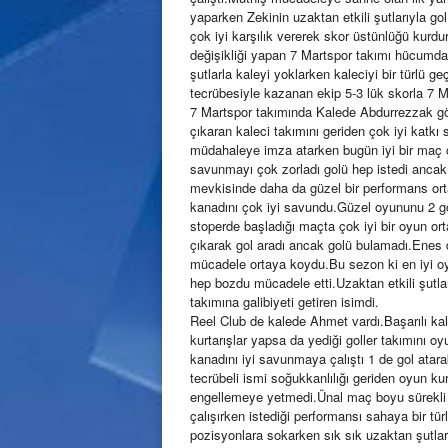
yaparken Zekinin uzaktan etkili şutlarıyla gol
çok iyi karşılık vererek skor üstünlüğü kurdurma
değişikliği yapan 7 Martspor takımı hücumda 
şutlarla kaleyi yoklarken kaleciyi bir türlü 
tecrübesiyle kazanan ekip 5-3 lük skorla 7 M
7 Martspor takımında Kalede Abdurrezzak gö
çıkaran kaleci takımını geriden çok iyi katk
müdahaleye imza atarken bugün iyi bir maç ç
savunmayı çok zorladı golü hep istedi ancak b
mevkisinde daha da güzel bir performans ort
kanadını çok iyi savundu.Güzel oyununu 2 go
stoperde başladığı maçta çok iyi bir oyun ort
çıkarak gol aradı ancak golü bulamadı.Enes 
mücadele ortaya koydu.Bu sezon ki en iyi o
hep bozdu mücadele etti.Uzaktan etkili şutları
takımına galibiyeti getiren isimdi.
Reel Club de kalede Ahmet vardı.Başarılı kale
kurtarışlar yapsa da yediği goller takımın
kanadını iyi savunmaya çalıştı 1 de gol atar
tecrübeli ismi soğukkanlılığı geriden oyun k
engellemeye yetmedi.Ünal maç boyu sürekl
çalışırken istediği performansı sahaya bir tür
pozisyonlara sokarken sık sık uzaktan şutlarl