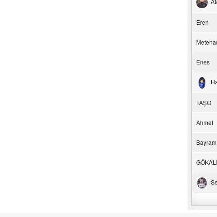
At
Eren
Meteha
Enes
H
TAŞO
Ahmet
Bayram
GÖKAL
Se