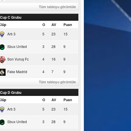
Tüm tabloyu görüntüle
 Cup C Grubu
Klüp
O
AV
Puan
Artı 3
5
23
15
Sbux United
3
28
9
Son Vuruş Fc
4
16
9
Fake Madrid
4
7
9
Tüm tabloyu görüntüle
 Cup D Grubu
Klüp
O
AV
Puan
Artı 3
5
23
15
Sbux United
3
28
9