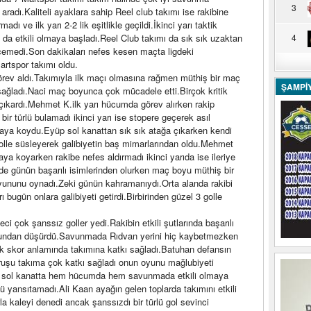
3
 aradı.Kaliteli ayaklara sahip Reel club takımı ise rakibine
dı ve ilk yarı 2-2 lik eşitlikle geçildi.İkinci yarı taktik
4
da etkili olmaya başladı.Reel Club takımı da sık sık uzaktan
geçemedi.Son dakikaları nefes kesen maçta ligdeki
artspor takımı oldu.
rev aldı.Takımıyla ilk maçı olmasına rağmen müthiş bir maç
ŞAMPİ
ı sağladı.Naci maç boyunca çok mücadele etti.Birçok kritik
ıkardı.Mehmet K.ilk yarı hücumda görev alırken rakip
ir türlü bulamadı ikinci yarı ise stopere geçerek asıl
aya koydu.Eyüp sol kanattan sık sık atağa çıkarken kendi
lle süsleyerek galibiyetin baş mimarlarından oldu.Mehmet
aya koyarken rakibe nefes aldırmadı ikinci yarıda ise ileriye
de günün başarılı isimlerinden olurken maç boyu müthiş bir
yununu oynadı.Zeki günün kahramanıydı.Orta alanda rakibi
 bugün onlara galibiyeti getirdi.Birbirinden güzel 3 golle
ci çok şanssız goller yedi.Rakibin etkili şutlarında başarılı
ı oyundan düşürdü.Savunmada Rıdvan yerini hiç kaybetmezken
ak skor anlamında takımına katkı sağladı.Batuhan defansın
uruşu takıma çok katkı sağladı onun oyunu mağlubiyeti
i sol kanatta hem hücumda hem savunmada etkili olmaya
lü yansıtamadı.Ali Kaan ayağın gelen toplarda takımını etkili
a kaleyi denedi ancak şanssızdı bir türlü gol sevinci