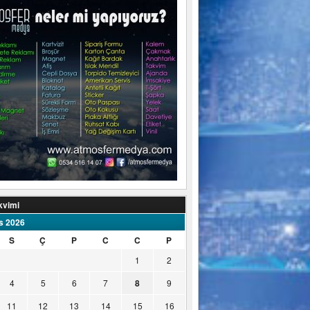
kvimi
s 2026
S
Ç
P
C
C
P
1
2
4
5
6
7
8
9
11
12
13
14
15
16