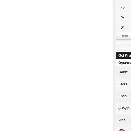
17
24
31
« Tem
Gol Kral
Oyunc
Deniz
Berke
Enes
Şuayip
İdris