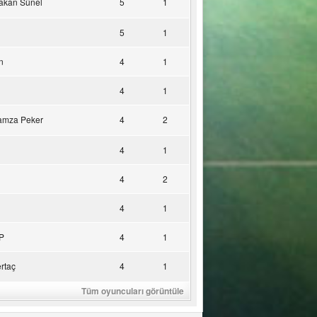
akan Sünel
5
1
5
1
n
4
1
4
1
amza Peker
4
2
4
1
4
2
4
1
P
4
1
rtaç
4
1
Tüm oyuncuları görüntüle