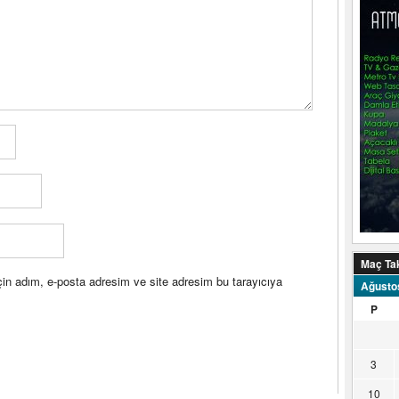
Maç Ta
in adım, e-posta adresim ve site adresim bu tarayıcıya
Ağusto
P
3
10