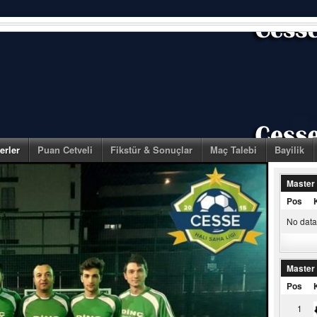
erler
Puan Cetveli
Fikstür & Sonuçlar
Maç Talebi
Bayilik
Master
Pos
No data 
Master
Pos
1