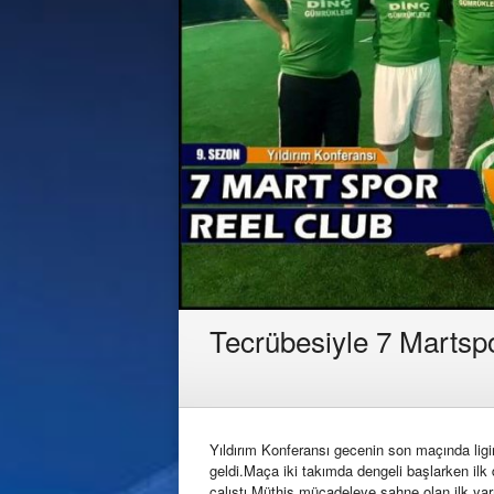
Tecrübesiyle 7 Martsp
Yıldırım Konferansı gecenin son maçında ligin
geldi.Maça iki takımda dengeli başlarken i
çalıştı.Müthiş mücadeleye sahne olan ilk ya