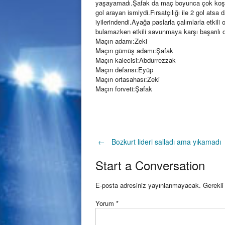
yaşayamadı.Şafak da maç boyunca çok koşa
gol arayan ismiydi.Fırsatçılığı ile 2 gol atsa
iyilerindendi.Ayağa paslarla çalımlarla etkili
bulamazken etkili savunmaya karşı başarılı 
Maçın adamı:Zeki
Maçın gümüş adamı:Şafak
Maçın kalecisi:Abdurrezzak
Maçın defansı:Eyüp
Maçın ortasahası:Zeki
Maçın forveti:Şafak
Post
←
Bozkurt lideri salladı ama yıkamadı
Start a Conversation
navigation
E-posta adresiniz yayınlanmayacak.
Gerekli
Yorum
*