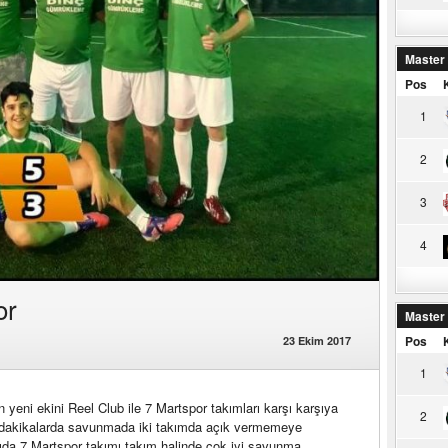
Master
Pos
1
2
3
4
or
Master
Pos
23 Ekim 2017
1
 yeni ekini Reel Club ile 7 Martspor takımları karşı karşıya
2
lk dakikalarda savunmada iki takımda açık vermemeye
rıda 7 Martspor takımı takım halinde çok iyi savunma