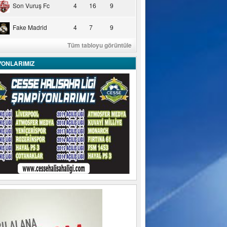
Son Vuruş Fc
4
16
9
Fake Madrid
4
7
9
Tüm tabloyu görüntüle
YONLARIMIZ