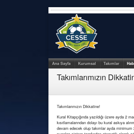
Skip
to
content
Ana Sayfa
Kurumsal
Takımlar
Hab
Takımlarımızın Dikkati
Takımlarımızın Dikkatine!
Kural Kitapçığında yazıldığı üzere ayda 2 m
kısıtlamalarından dolayı bu kural askıya alın
devam edecek olup takımlar ayda minimum 
puanları sistem tarafından otomatik olarak sı