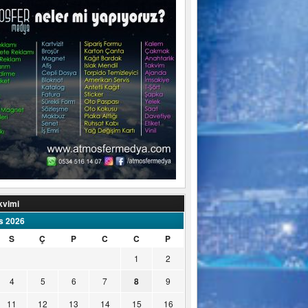
kvimi
s 2026
S
Ç
P
C
C
P
1
2
4
5
6
7
8
9
11
12
13
14
15
16