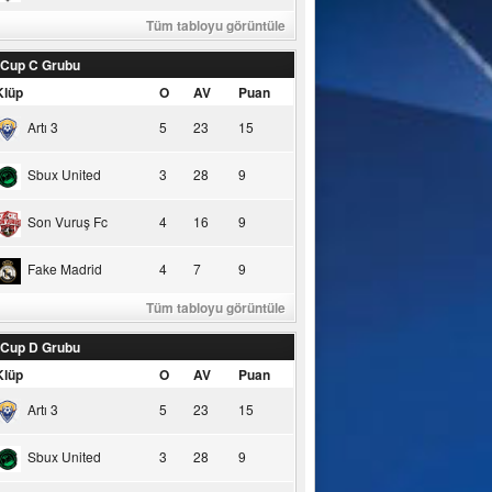
Tüm tabloyu görüntüle
 Cup C Grubu
Klüp
O
AV
Puan
Artı 3
5
23
15
Sbux United
3
28
9
Son Vuruş Fc
4
16
9
Fake Madrid
4
7
9
Tüm tabloyu görüntüle
 Cup D Grubu
Klüp
O
AV
Puan
Artı 3
5
23
15
Sbux United
3
28
9