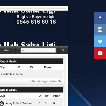
Arama:
İletişim
 Cup A Grubu
Klüp
O
AV
Puan
available in table
Tüm tabloyu görüntüle
 Cup B Grubu
Klüp
O
AV
Puan
Altay Futbol Okulları
0
0
0