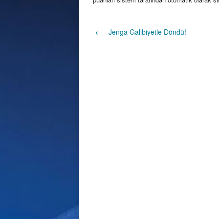
Post
←
Jenga Galibiyetle Döndü!
navigation