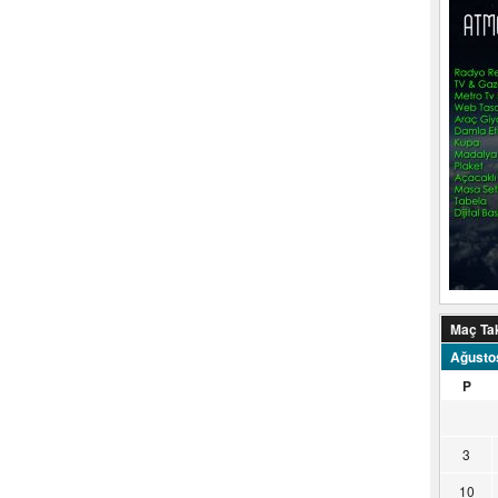
Maç Ta
Ağusto
P
3
10