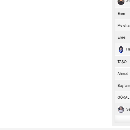
At
Eren
Meteha
Enes
H
TAŞO
Ahmet
Bayram
GÖKAL
Se