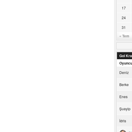
17
24
31
« Tem
Gol Kral
Oyunc
Deniz
Berke
Enes
Şuayip
İdris