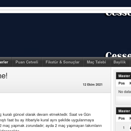
erler
Puan Cetveli
Fikstür & Sonuçlar
Maç Talebi
Bayilik
ne!
Master
Pos
12 Ekim 2021
No data 
Master
aç kuralı güncel olarak devam etmektedir. Saat ve Gün
Pos
mıştı faat bu ay itibariyle kural aynı şekilde uygulanmaya
2 maç yapmak zorundadır; ayda 2 maç yapmayan takımların
1
fırlanacaktır…