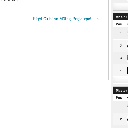
Master
Fight Club’tan Müthiş Başlangıç!
→
Pos
1
2
3
4
Master
Pos
1
2