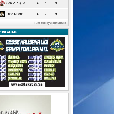
Son Vuruş Fc
4
16
9
Fake Madrid
4
7
9
Tüm tabloyu görüntüle
YONLARIMIZ