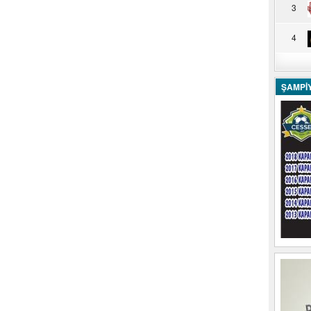
3
4
ŞAMPİ