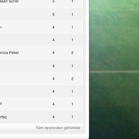
akan Sünel
5
1
5
1
n
4
1
4
1
amza Peker
4
2
4
1
4
2
4
1
P
4
1
rtaç
4
1
Tüm oyuncuları görüntüle