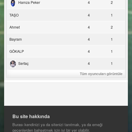
Hamza Peker
4
2
TAŞO
4
1
Ahmet
4
2
Bayram
4
1
GÖKALP
4
1
Sertaç
4
1
Tüm oyuncuları görüntüle
Bu site hakkında
Burası kendinizi ya da sitenizi tanıtmak, ya da emeği
geçenlerden bahsetmek için iyi bir yer olabilir.