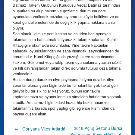
Batmaz Hakem Grubunun Kurucusu Vedat Batmaz tarafından
oluşurken bu ekip hakem ve gözlemci durumuna göre
oyunculara verilecek cezaları oylama usulüyle belirliyor ve de
kural güncellemelerinde de değişiklik yapma hakkına sahip
oluyor.
Son olarak ligimize yeni katılan ve eskiden beri oynayan
takımlarımıza hatırlatmak istiyoruz ki takım kaptanları Kural
Kitapçığını okumakla sorumludur. Yine takım kaptanları
sahadaki oyuncularından ve saha dışındaki seyircilerinden de
sorumludur. Kural Kitapçığında yazdığı üzere saha dışından
Hakem, Gözlemci veya rakip takım oyuncularına yapılan sözlü
ve fiili davranışlardan takım direk sorumlu tutulup ceza takıma
verilecektir.
Bunları durup dururken niye paylaşma ihtiyacı duyduk diye
soranlar olursa şuan Ligimizde bu tür sıkıntılar yok fakat gün
geliyor bu tür sıkıntılar yaşıyoruz, bunun için takım
kaptanlarımıza ve oyuncularımıza şimdiden hatırlatma yapmak
istedik. Amacımız Ligimizdeki huzur hiç bozulmasın ve
takımlarımız burada spor yaptığı gibi eğlence kısmından da
payına düşeni alsın.
Post
2018 Açılış Sezonu Bursa
←
Goriyana Vites Arttırdı!
Şampiyonu Kuva-yi Milliye!