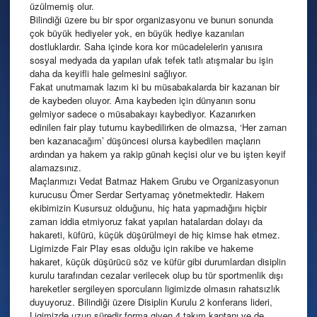
üzülmemiş olur.
Bilindiği üzere bu bir spor organizasyonu ve bunun sonunda
çok büyük hediyeler yok, en büyük hediye kazanılan
dostluklardır. Saha içinde kora kor mücadelelerin yanısıra
sosyal medyada da yapılan ufak tefek tatlı atışmalar bu işin
daha da keyifli hale gelmesini sağlıyor.
Fakat unutmamak lazım ki bu müsabakalarda bir kazanan bir
de kaybeden oluyor. Ama kaybeden için dünyanın sonu
gelmiyor sadece o müsabakayı kaybediyor. Kazanırken
edinilen fair play tutumu kaybedilirken de olmazsa, ‘Her zaman
ben kazanacağım’ düşüncesi olursa kaybedilen maçların
ardından ya hakem ya rakip günah keçisi olur ve bu işten keyif
alamazsınız.
Maçlarımızı Vedat Batmaz Hakem Grubu ve Organizasyonun
kurucusu Ömer Serdar Sertyamaç yönetmektedir. Hakem
ekibimizin Kusursuz olduğunu, hiç hata yapmadığını hiçbir
zaman iddia etmiyoruz fakat yapılan hatalardan dolayı da
hakareti, küfürü, küçük düşürülmeyi de hiç kimse hak etmez.
Ligimizde Fair Play esas olduğu için rakibe ve hakeme
hakaret, küçük düşürücü söz ve küfür gibi durumlardan disiplin
kurulu tarafından cezalar verilecek olup bu tür sportmenlik dışı
hareketler sergileyen sporcuların ligimizde olmasın rahatsızlık
duyuyoruz. Bilindiği üzere Disiplin Kurulu 2 konferans lideri,
Ligimizde uzun süredir forma giyen 4 takım kaptanı ve de