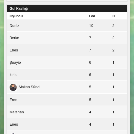
Gol Krallığı
Oyuncu
Gol
O
Deniz
10
2
Berke
7
2
Enes
7
2
Şuayip
6
1
İdris
6
1
Atakan Sünel
5
1
Eren
5
1
Metehan
4
1
Enes
4
1