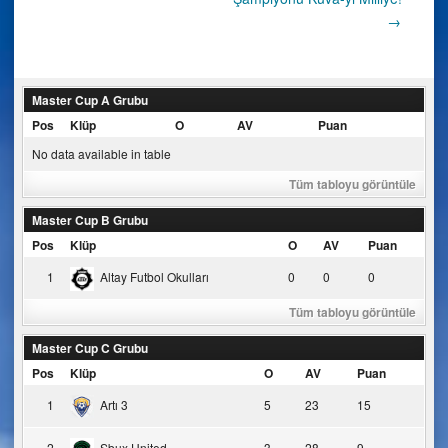
→
navigation
Master Cup A Grubu
Pos
Klüp
O
AV
Puan
No data available in table
Tüm tabloyu görüntüle
Master Cup B Grubu
Pos
Klüp
O
AV
Puan
1
Altay Futbol Okulları
0
0
0
Tüm tabloyu görüntüle
Master Cup C Grubu
Pos
Klüp
O
AV
Puan
1
Artı 3
5
23
15
2
Sbux United
3
28
9