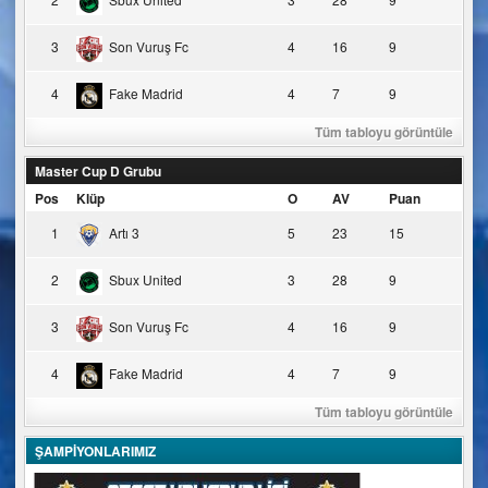
3
Son Vuruş Fc
4
16
9
4
Fake Madrid
4
7
9
Tüm tabloyu görüntüle
Master Cup D Grubu
Pos
Klüp
O
AV
Puan
1
Artı 3
5
23
15
2
Sbux United
3
28
9
3
Son Vuruş Fc
4
16
9
4
Fake Madrid
4
7
9
Tüm tabloyu görüntüle
ŞAMPİYONLARIMIZ