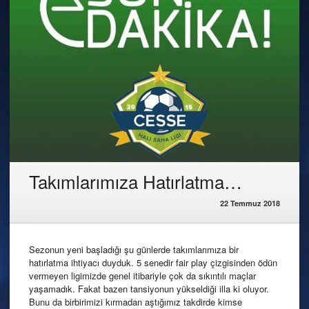
Takımlarımıza Hatırlatma…
22 Temmuz 2018
Sezonun yeni başladığı şu günlerde takımlarımıza bir
hatırlatma ihtiyacı duyduk. 5 senedir fair play çizgisinden ödün
vermeyen ligimizde genel itibariyle çok da sıkıntılı maçlar
yaşamadık. Fakat bazen tansiyonun yükseldiği illa ki oluyor.
Bunu da birbirimizi kırmadan aştığımız takdirde kimse