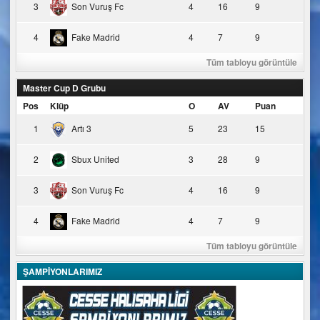
3
Son Vuruş Fc
4
16
9
4
Fake Madrid
4
7
9
Tüm tabloyu görüntüle
Master Cup D Grubu
Pos
Klüp
O
AV
Puan
1
Artı 3
5
23
15
2
Sbux United
3
28
9
3
Son Vuruş Fc
4
16
9
4
Fake Madrid
4
7
9
Tüm tabloyu görüntüle
ŞAMPİYONLARIMIZ