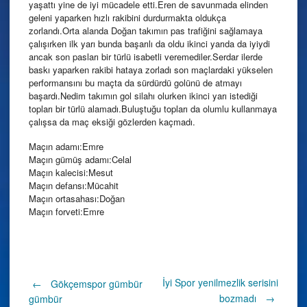
yaşattı yine de iyi mücadele etti.Eren de savunmada elinden
geleni yaparken hızlı rakibini durdurmakta oldukça
zorlandı.Orta alanda Doğan takımın pas trafiğini sağlamaya
çalışırken ilk yarı bunda başarılı da oldu ikinci yarıda da iyiydi
ancak son pasları bir türlü isabetli veremediler.Serdar ilerde
baskı yaparken rakibi hataya zorladı son maçlardaki yükselen
performansını bu maçta da sürdürdü golünü de atmayı
başardı.Nedim takımın gol silahı olurken ikinci yarı istediği
topları bir türlü alamadı.Buluştuğu topları da olumlu kullanmaya
çalışsa da maç eksiği gözlerden kaçmadı.
Maçın adamı:Emre
Maçın gümüş adamı:Celal
Maçın kalecisi:Mesut
Maçın defansı:Mücahit
Maçın ortasahası:Doğan
Maçın forveti:Emre
Post
İyi Spor yenilmezlik serisini
←
Gökçemspor gümbür
bozmadı
→
gümbür