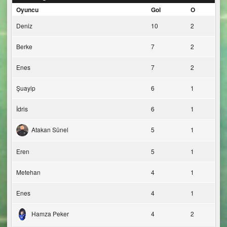
Oyuncu
Gol
O
Deniz
10
2
Berke
7
2
Enes
7
2
Şuayip
6
1
İdris
6
1
Atakan Sünel
5
1
Eren
5
1
Metehan
4
1
Enes
4
1
Hamza Peker
4
2