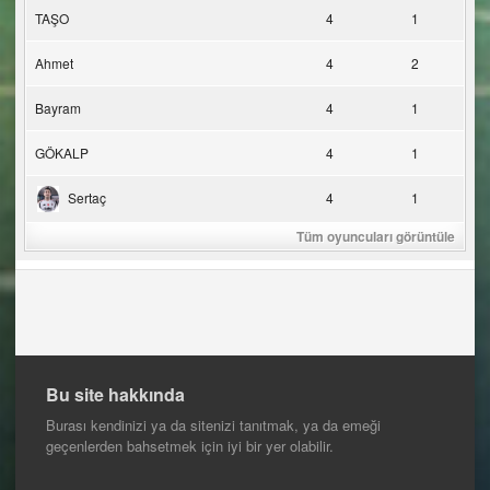
TAŞO
4
1
Ahmet
4
2
Bayram
4
1
GÖKALP
4
1
Sertaç
4
1
Tüm oyuncuları görüntüle
Bu site hakkında
Burası kendinizi ya da sitenizi tanıtmak, ya da emeği
geçenlerden bahsetmek için iyi bir yer olabilir.