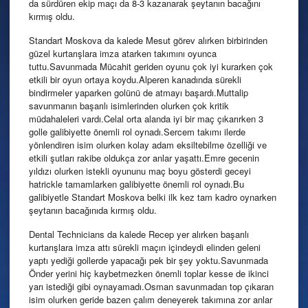
da sürdüren ekip maçı da 8-3 kazanarak şeytanın bacağını
kırmış oldu.
Standart Moskova da kalede Mesut görev alırken birbirinden
güzel kurtarışlara imza atarken takımını oyunca
tuttu.Savunmada Mücahit geriden oyunu çok iyi kurarken çok
etkili bir oyun ortaya koydu.Alperen kanadında sürekli
bindirmeler yaparken golünü de atmayı başardı.Muttalip
savunmanın başarılı isimlerinden olurken çok kritik
müdahaleleri vardı.Celal orta alanda iyi bir maç çıkarırken 3
golle galibiyette önemli rol oynadı.Sercem takımı ilerde
yönlendiren isim olurken kolay adam eksiltebilme özelliği ve
etkili şutları rakibe oldukça zor anlar yaşattı.Emre gecenin
yıldızı olurken istekli oyununu maç boyu gösterdi geceyi
hatrickle tamamlarken galibiyette önemli rol oynadı.Bu
galibiyetle Standart Moskova belki ilk kez tam kadro oynarken
şeytanın bacağınıda kırmış oldu.
Dental Technicians da kalede Recep yer alırken başarılı
kurtarışlara imza attı sürekli maçın içindeydi elinden geleni
yaptı yediği gollerde yapacağı pek bir şey yoktu.Savunmada
Önder yerini hiç kaybetmezken önemli toplar kesse de ikinci
yarı istediği gibi oynayamadı.Osman savunmadan top çıkaran
isim olurken geride bazen çalım deneyerek takımına zor anlar