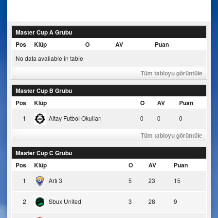
navigation
Master Cup A Grubu
Pos
Klüp
O
AV
Puan
No data available in table
Tüm tabloyu görüntüle
Master Cup B Grubu
Pos
Klüp
O
AV
Puan
1
Altay Futbol Okulları
0
0
0
Tüm tabloyu görüntüle
Master Cup C Grubu
Pos
Klüp
O
AV
Puan
1
Artı 3
5
23
15
2
Sbux United
3
28
9