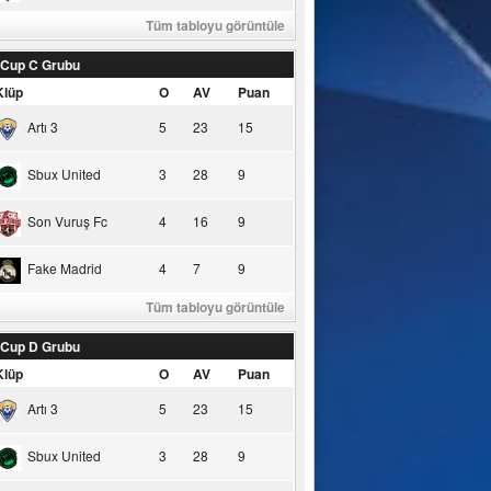
Tüm tabloyu görüntüle
 Cup C Grubu
Klüp
O
AV
Puan
Artı 3
5
23
15
Sbux United
3
28
9
Son Vuruş Fc
4
16
9
Fake Madrid
4
7
9
Tüm tabloyu görüntüle
 Cup D Grubu
Klüp
O
AV
Puan
Artı 3
5
23
15
Sbux United
3
28
9