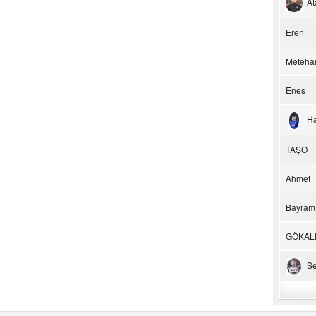
At
Eren
Meteha
Enes
H
TAŞO
Ahmet
Bayram
GÖKAL
Se