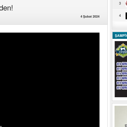
3
den!
4
4 Şubat 2024
ŞAMPİ