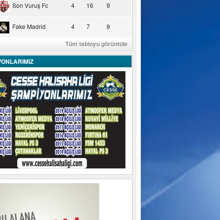
Son Vuruş Fc
4
16
9
Fake Madrid
4
7
9
Tüm tabloyu görüntüle
YONLARIMIZ