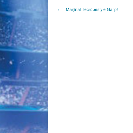
Post
←
Marjinal Tecrübesiyle Galip!
navigation