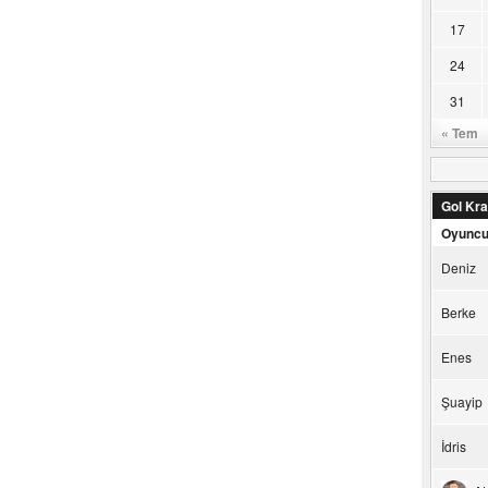
17
24
31
« Tem
Gol Kral
Oyunc
Deniz
Berke
Enes
Şuayip
İdris