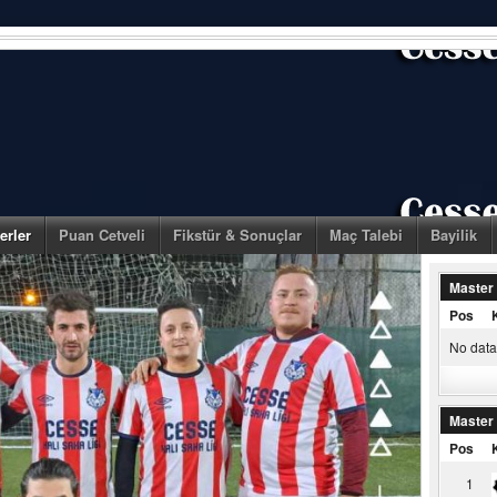
erler
Puan Cetveli
Fikstür & Sonuçlar
Maç Talebi
Bayilik
Master
Pos
No data 
Master
Pos
1