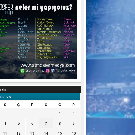
kvimi
s 2026
S
Ç
P
C
C
P
1
2
4
5
6
7
8
9
11
12
13
14
15
16