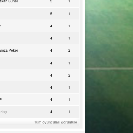
akan Sünel
5
1
5
1
n
4
1
4
1
amza Peker
4
2
4
1
4
2
4
1
P
4
1
rtaç
4
1
Tüm oyuncuları görüntüle