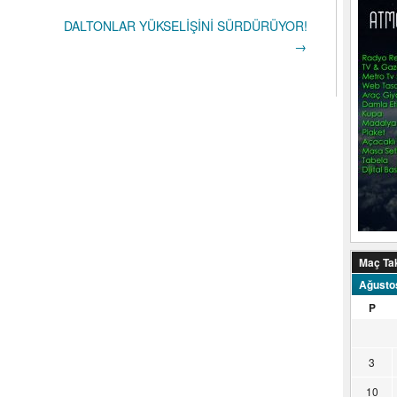
DALTONLAR YÜKSELİŞİNİ SÜRDÜRÜYOR!
→
Maç Ta
Ağusto
P
3
10