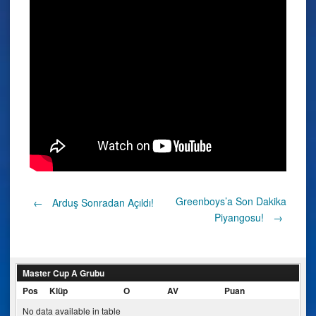
Post
Greenboys’a Son Dakika
←
Arduş Sonradan Açıldı!
Piyangosu!
→
navigation
Master Cup A Grubu
Pos
Klüp
O
AV
Puan
No data available in table