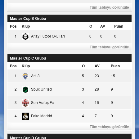
Tüm tabloyu görüntüle
Master Cup B Grubu
Pos
Klüp
O
AV
Puan
1
Altay Futbol Okulları
0
0
0
Tüm tabloyu görüntüle
Master Cup C Grubu
Pos
Klüp
O
AV
Puan
1
Artı 3
5
23
15
2
Sbux United
3
28
9
3
Son Vuruş Fc
4
16
9
4
Fake Madrid
4
7
9
Tüm tabloyu görüntüle
Master Cup D Grubu