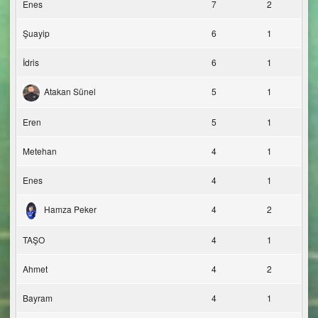
Enes
7
2
Şuayip
6
1
İdris
6
1
Atakan Sünel
5
1
Eren
5
1
Metehan
4
1
Enes
4
1
Hamza Peker
4
2
TAŞO
4
1
Ahmet
4
2
Bayram
4
1