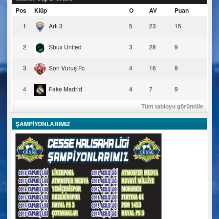
Pos
Klüp
O
AV
Puan
1
Artı 3
5
23
15
2
Sbux United
3
28
9
3
Son Vuruş Fc
4
16
9
4
Fake Madrid
4
7
9
Tüm tabloyu görüntüle
ŞAMPİYONLARIMIZ