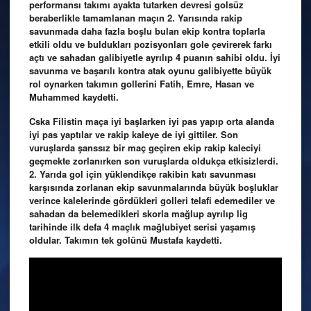
performansı takımı ayakta tutarken devresi golsüz
beraberlikle tamamlanan maçın 2. Yarısında rakip
savunmada daha fazla boşlu bulan ekip kontra toplarla
etkili oldu ve buldukları pozisyonları gole çevirerek farkı
açtı ve sahadan galibiyetle ayrılıp 4 puanın sahibi oldu. İyi
savunma ve başarılı kontra atak oyunu galibiyette büyük
rol oynarken takımın gollerini Fatih, Emre, Hasan ve
Muhammed kaydetti.
Cska Filistin maça iyi başlarken iyi pas yapıp orta alanda
iyi pas yaptılar ve rakip kaleye de iyi gittiler. Son
vuruşlarda şanssız bir maç geçiren ekip rakip kaleciyi
geçmekte zorlanırken son vuruşlarda oldukça etkisizlerdi.
2. Yarıda gol için yüklendikçe rakibin katı savunması
karşısında zorlanan ekip savunmalarında büyük boşluklar
verince kalelerinde gördükleri golleri telafi edemediler ve
sahadan da belemedikleri skorla mağlup ayrılıp lig
tarihinde ilk defa 4 maçlık mağlubiyet serisi yaşamış
oldular. Takımın tek golünü Mustafa kaydetti.