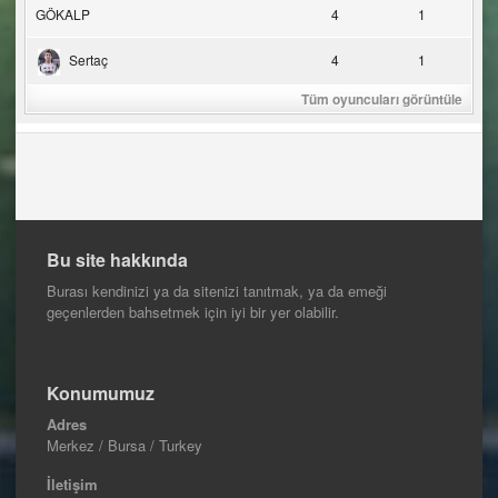
GÖKALP
4
1
Sertaç
4
1
Tüm oyuncuları görüntüle
Bu site hakkında
Burası kendinizi ya da sitenizi tanıtmak, ya da emeği
geçenlerden bahsetmek için iyi bir yer olabilir.
Konumumuz
Adres
Merkez / Bursa / Turkey
İletişim