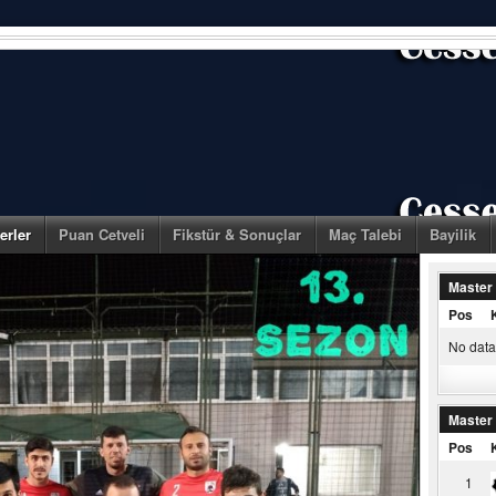
erler
Puan Cetveli
Fikstür & Sonuçlar
Maç Talebi
Bayilik
Master
Pos
No data 
Master
Pos
1