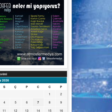
kvimi
s 2026
S
Ç
P
C
C
P
1
2
4
5
6
7
8
9
11
12
13
14
15
16