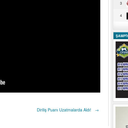
3
4
ŞAMPİ
Diriliş Puanı Uzatmalarda Aldı!
→