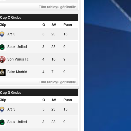
Tüm tabloyu görüntüle
 Cup C Grubu
Klüp
O
AV
Puan
Artı 3
5
23
15
Sbux United
3
28
9
Son Vuruş Fc
4
16
9
Fake Madrid
4
7
9
Tüm tabloyu görüntüle
 Cup D Grubu
Klüp
O
AV
Puan
Artı 3
5
23
15
Sbux United
3
28
9