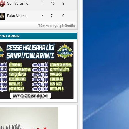
Son Vuruş Fc
4
16
9
Fake Madrid
4
7
9
Tüm tabloyu görüntüle
YONLARIMIZ