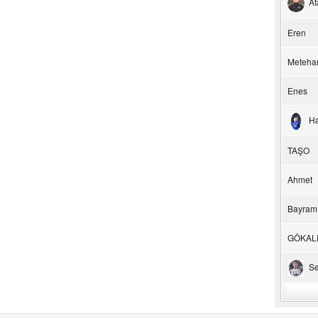
At
Eren
Meteha
Enes
H
TAŞO
Ahmet
Bayram
GÖKAL
Se