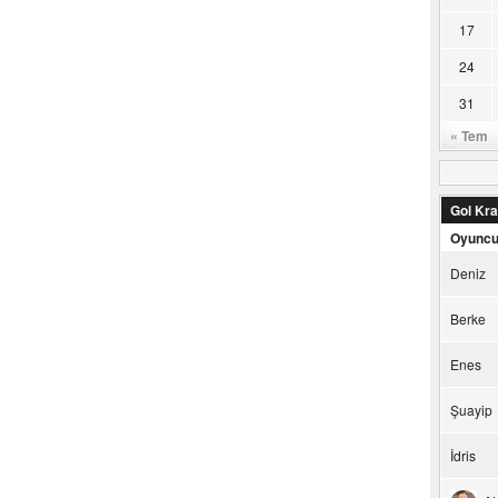
17
24
31
« Tem
Gol Kral
Oyunc
Deniz
Berke
Enes
Şuayip
İdris