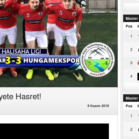
Master
Pos
1
2
3
4
yete Hasret!
Master
Pos
9 Kasım 2019
1
2