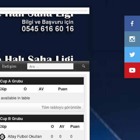
Arama:
İletişim
 Cup A Grubu
Klüp
O
AV
Puan
available in table
Tüm tabloyu görüntüle
 Cup B Grubu
Klüp
O
AV
Puan
Altay Futbol Okulları
0
0
0