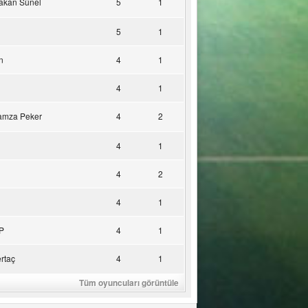
akan Sünel
5
1
5
1
n
4
1
4
1
amza Peker
4
2
4
1
4
2
4
1
P
4
1
rtaç
4
1
Tüm oyuncuları görüntüle