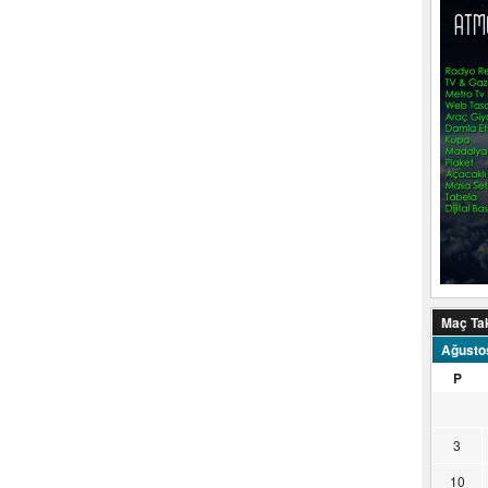
Maç Ta
Ağusto
P
3
10