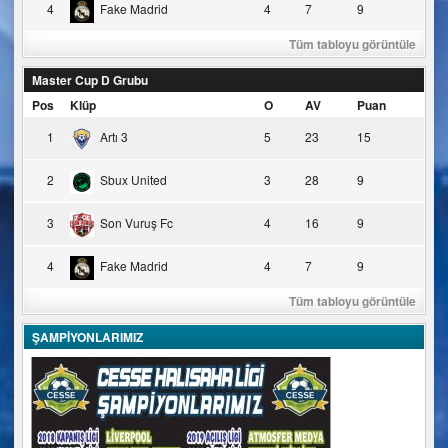
4
Fake Madrid
4
7
9
Tüm tabloyu görüntüle
Master Cup D Grubu
Pos
Klüp
O
AV
Puan
1
Artı 3
5
23
15
2
Sbux United
3
28
9
3
Son Vuruş Fc
4
16
9
4
Fake Madrid
4
7
9
Tüm tabloyu görüntüle
ŞAMPİYONLARIMIZ