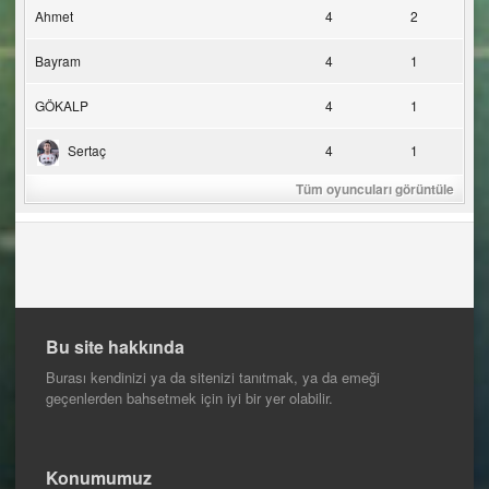
Ahmet
4
2
Bayram
4
1
GÖKALP
4
1
Sertaç
4
1
Tüm oyuncuları görüntüle
Bu site hakkında
Burası kendinizi ya da sitenizi tanıtmak, ya da emeği
geçenlerden bahsetmek için iyi bir yer olabilir.
Konumumuz