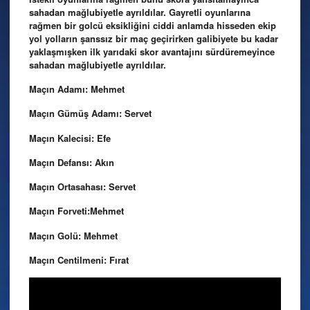
sahadan mağlubiyetle ayrıldılar. Gayretli oyunlarına
rağmen bir golcü eksikliğini ciddi anlamda hisseden ekip
yol yolların şanssız bir maç geçirirken galibiyete bu kadar
yaklaşmışken ilk yarıdaki skor avantajını sürdüremeyince
sahadan mağlubiyetle ayrıldılar.
Maçın Adamı: Mehmet
Maçın Gümüş Adamı: Servet
Maçın Kalecisi: Efe
Maçın Defansı: Akın
Maçın Ortasahası: Servet
Maçın Forveti:Mehmet
Maçın Golü: Mehmet
Maçın Centilmeni: Fırat