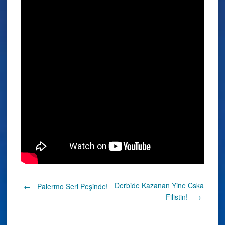
Post
Derbide Kazanan Yine Cska
←
Palermo Seri Peşinde!
Filistin!
→
navigation