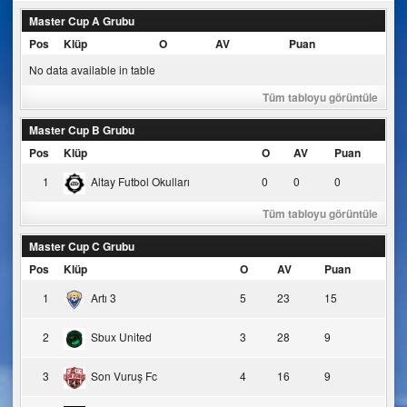
Master Cup A Grubu
Pos
Klüp
O
AV
Puan
No data available in table
Tüm tabloyu görüntüle
Master Cup B Grubu
Pos
Klüp
O
AV
Puan
1
Altay Futbol Okulları
0
0
0
Tüm tabloyu görüntüle
Master Cup C Grubu
Pos
Klüp
O
AV
Puan
1
Artı 3
5
23
15
2
Sbux United
3
28
9
3
Son Vuruş Fc
4
16
9