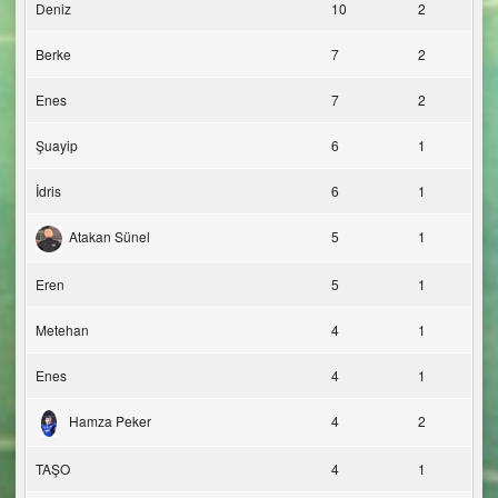
Deniz
10
2
Berke
7
2
Enes
7
2
Şuayip
6
1
İdris
6
1
Atakan Sünel
5
1
Eren
5
1
Metehan
4
1
Enes
4
1
Hamza Peker
4
2
TAŞO
4
1