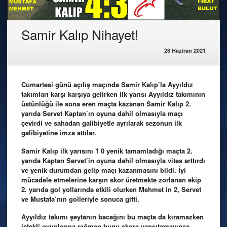
Samir Kalıp Nihayet!
28 Haziran 2021
Cumartesi günü açılış maçında Samir Kalıp’la Ayyıldız
takımları karşı karşıya gelirken ilk yarısı Ayyıldız takımının
üstünlüğü ile sona eren maçta kazanan Samir Kalıp 2.
yarıda Servet Kaptan’ın oyuna dahil olmasıyla maçı
çevirdi ve sahadan galibiyetle ayrılarak sezonun ilk
galibiyetine imza attılar.
Samir Kalıp ilk yarısını 1 0 yenik tamamladığı maçta 2.
yarıda Kaptan Servet’in oyuna dahil olmasıyla vites arttırdı
ve yenik durumdan gelip maçı kazanmasını bildi. İyi
mücadele etmelerine karşın skor üretmekte zorlanan ekip
2. yarıda gol yollarında etkili olurken Mehmet in 2, Servet
ve Mustafa’nın golleriyle sonuca gitti.
Ayyıldız takımı şeytanın bacağını bu maçta da kıramazken
istekli oyunlarına rağmen bunu skora yansıtamayınca