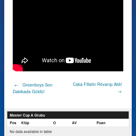
Post
Cska Filistin Rövanşı Aldı!
←
Greenboys Son
→
Dakikada Güldü!
navigation
Master Cup A Grubu
Pos
Klüp
O
AV
Puan
No data available in table