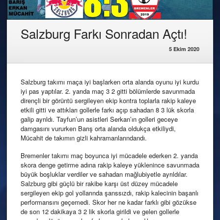
Salzburg Farkı Sonradan Açtı!
5 Ekim 2020
Salzburg takımı maça iyi başlarken orta alanda oyunu iyi kurdu
iyi pas yaptılar. 2. yarıda maç 3 2 gitti bölümlerde savunmada
dirençli bir görüntü sergileyen ekip kontra toplarla rakip kaleye
etkili gitti ve attıkları gollerle farkı açıp sahadan 8 3 lük skorla
galip ayrıldı. Tayfun’un asistleri Serkan’ın golleri geceye
damgasını vururken Barış orta alanda oldukça etkiliydi,
Mücahit de takımın gizli kahramanlarındandı.
Bremenler takımı maç boyunca iyi mücadele ederken 2. yarıda
skora denge getirme adına rakip kaleye yüklenince savunmada
büyük boşluklar verdiler ve sahadan mağlubiyetle ayrıldılar.
Salzburg gibi güçlü bir rakibe karşı üst düzey mücadele
sergileyen ekip gol yollarında şanssızdı, rakip kalecinin başarılı
performansını geçemedi. Skor her ne kadar farklı gibi gözükse
de son 12 dakikaya 3 2 lik skorla girildi ve gelen gollerle