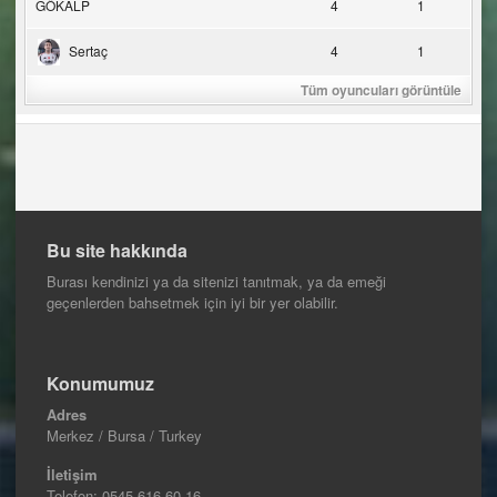
GÖKALP
4
1
Sertaç
4
1
Tüm oyuncuları görüntüle
Bu site hakkında
Burası kendinizi ya da sitenizi tanıtmak, ya da emeği
geçenlerden bahsetmek için iyi bir yer olabilir.
Konumumuz
Adres
Merkez / Bursa / Turkey
İletişim
Telefon:
0545 616 60 16