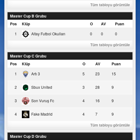
Tüm tabloyu görüntüle
Master Cup B Grubu
Pos
Klüp
O
AV
Puan
1
Altay Futbol Okulları
0
0
0
Tüm tabloyu görüntüle
Master Cup C Grubu
Pos
Klüp
O
AV
Puan
1
Artı 3
5
23
15
2
Sbux United
3
28
9
3
Son Vuruş Fc
4
16
9
4
Fake Madrid
4
7
9
Tüm tabloyu görüntüle
Master Cup D Grubu