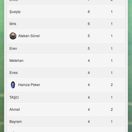
Şuayip
6
1
İdris
6
1
Atakan Sünel
5
1
Eren
5
1
Metehan
4
1
Enes
4
1
Hamza Peker
4
2
TAŞO
4
1
Ahmet
4
2
Bayram
4
1