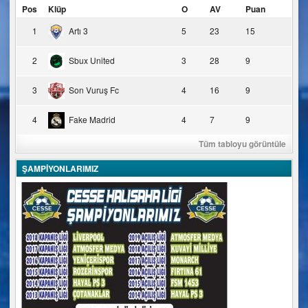
Pos
Klüp
O
AV
Puan
1
Artı 3
5
23
15
2
Sbux United
3
28
9
3
Son Vuruş Fc
4
16
9
4
Fake Madrid
4
7
9
Tüm tabloyu görüntüle
ŞAMPİYONLARIMIZ