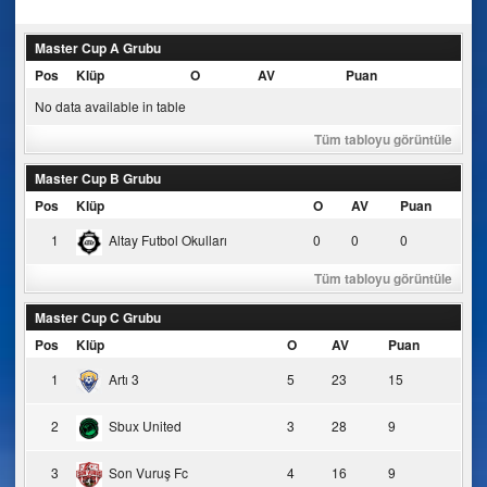
navigation
Master Cup A Grubu
Pos
Klüp
O
AV
Puan
No data available in table
Tüm tabloyu görüntüle
Master Cup B Grubu
Pos
Klüp
O
AV
Puan
1
Altay Futbol Okulları
0
0
0
Tüm tabloyu görüntüle
Master Cup C Grubu
Pos
Klüp
O
AV
Puan
1
Artı 3
5
23
15
2
Sbux United
3
28
9
3
Son Vuruş Fc
4
16
9