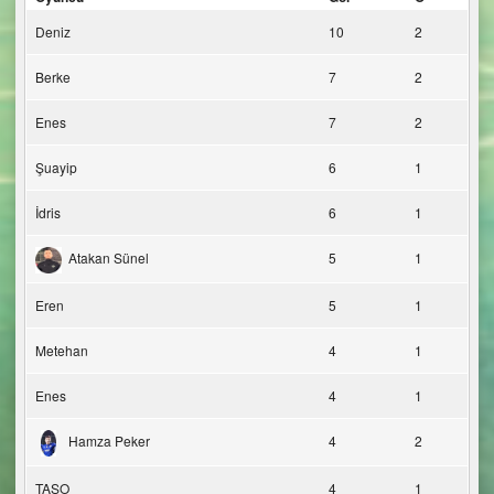
Deniz
10
2
Berke
7
2
Enes
7
2
Şuayip
6
1
İdris
6
1
Atakan Sünel
5
1
Eren
5
1
Metehan
4
1
Enes
4
1
Hamza Peker
4
2
TAŞO
4
1