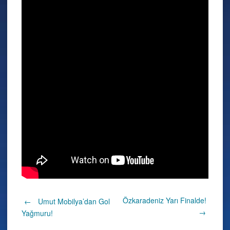
Post
Özkaradeniz Yarı Finalde!
←
Umut Mobilya’dan Gol
→
Yağmuru!