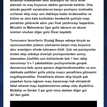
anlamda hissederken skor avantajını bir türlü eline
alamadı ve maç boyunca rakibin gerisinde kaldılar. Orta
alanda gayretli oynamalarına karşın pozisyon üretmekle
zorlanan ekip maçı son dakikaya kadar bırakmadılar ve
bitime az süre kala buldukları beraberlik golüyle maçı
penaltılar götürerek adını yarı final yazdırmayı başardılar.
Mücahit ve Mehmetcan 2şer golle takımın en skorer
isimleri olurken diğer golü Ömer kaydetti.
Turnuvanın favorilerin Uludağ Besyo sahaya birçok as
oyuncusundan yoksun çıkmasına karşın maç boyunca
skor avantajını elinde tutmasını bildi. Çok net pozisyonlar
üreten ekip oldukça elverişli pozisyonlardan sonuç
alamazken özellikle son bölümlerde fark 1 ken rakip
savunmayı 3 e 1 yakaladıkları pozisyonlarda gevşek
davranınca farkı açma şansını değerlendiremediler ve son
dakikada yedikleri golle yıkılıp maçın penaltılara gitmesini
engelleyemediler. Penaltılarla elenen ekip büyük şok
yaşarken buna rağmen maçı kazanmayı hak etmişlerdi
fakat rehavet maçı kaybetmelerine sebep oldu diyebiliriz.
Muttalip ve Serdar 2 şer gole imza atarken diğer gol
Ali’den geldi.