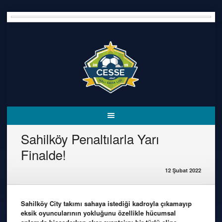
Skip
to
content
Sahilköy Penaltılarla Yarı
Finalde!
12 Şubat 2022
Sahilköy City takımı sahaya istediği kadroyla çıkamayıp
eksik oyuncularının yokluğunu özellikle hücumsal