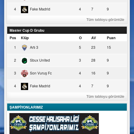
4
Fake Madrid
4
7
9
Tüm tabloyu görüntüle
Master Cup D Grubu
Pos
Klüp
O
AV
Puan
1
Artı 3
5
23
15
2
Sbux United
3
28
9
3
Son Vuruş Fc
4
16
9
4
Fake Madrid
4
7
9
Tüm tabloyu görüntüle
ŞAMPİYONLARIMIZ