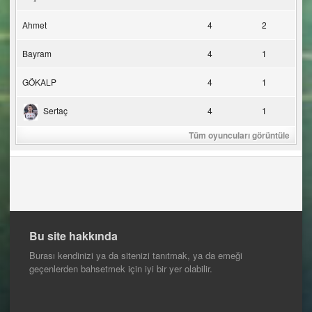
Ahmet
4
2
Bayram
4
1
GÖKALP
4
1
Sertaç
4
1
Tüm oyuncuları görüntüle
Bu site hakkında
Burası kendinizi ya da sitenizi tanıtmak, ya da emeği
geçenlerden bahsetmek için iyi bir yer olabilir.