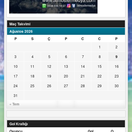
Maç Takvimi
Ağustos 2026
P
S
Ç
P
C
C
P
1
2
3
4
5
6
7
8
9
10
11
12
13
14
15
16
17
18
19
20
21
22
23
24
25
26
27
28
29
30
31
« Tem
Gol Krallığı
Oyuncu
Gol
O