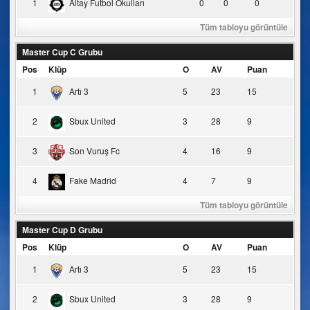
1
Altay Futbol Okulları
0
0
0
Tüm tabloyu görüntüle
Master Cup C Grubu
Pos
Klüp
O
AV
Puan
1
Artı 3
5
23
15
2
Sbux United
3
28
9
3
Son Vuruş Fc
4
16
9
4
Fake Madrid
4
7
9
Tüm tabloyu görüntüle
Master Cup D Grubu
Pos
Klüp
O
AV
Puan
1
Artı 3
5
23
15
2
Sbux United
3
28
9