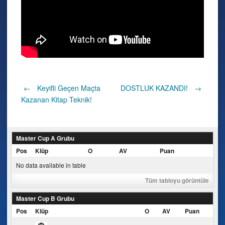
Post
←
Keyifli Geçen Maçta
DOSTLUK KAZANDI!
→
Kazanan Kitap Teknik!
navigation
Master Cup A Grubu
Pos
Klüp
O
AV
Puan
No data available in table
Tüm tabloyu görüntüle
Master Cup B Grubu
Pos
Klüp
O
AV
Puan