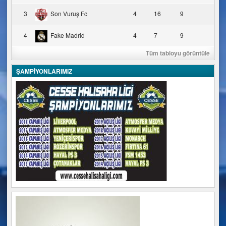
3
Son Vuruş Fc
4
16
9
4
Fake Madrid
4
7
9
Tüm tabloyu görüntüle
ŞAMPİYONLARIMIZ