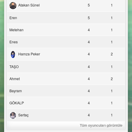
Atakan Sünel
5
1
Eren
5
1
Metehan
4
1
Enes
4
1
Hamza Peker
4
2
TAŞO
4
1
Ahmet
4
2
Bayram
4
1
GÖKALP
4
1
Sertaç
4
1
Tüm oyuncuları görüntüle