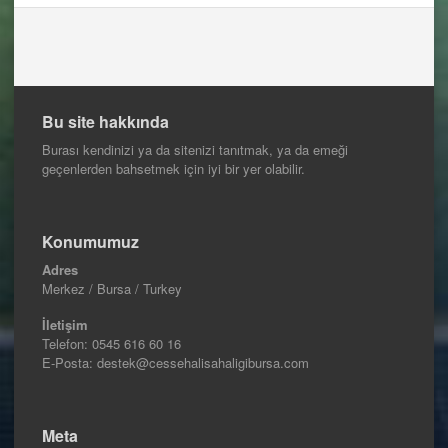
Bu site hakkında
Burası kendinizi ya da sitenizi tanıtmak, ya da emeği
geçenlerden bahsetmek için iyi bir yer olabilir.
Konumumuz
Adres
Merkez / Bursa / Turkey
İletişim
Telefon:
0545 616 60 16
E-Posta: destek@cessehalisahaligibursa.com
Meta