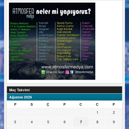
Maç Takvimi
Ağustos 2026
P
S
Ç
P
C
C
P
1
2
3
4
5
6
7
8
9