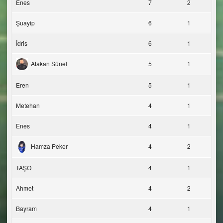
Enes
7
2
Şuayip
6
1
İdris
6
1
Atakan Sünel
5
1
Eren
5
1
Metehan
4
1
Enes
4
1
Hamza Peker
4
2
TAŞO
4
1
Ahmet
4
2
Bayram
4
1