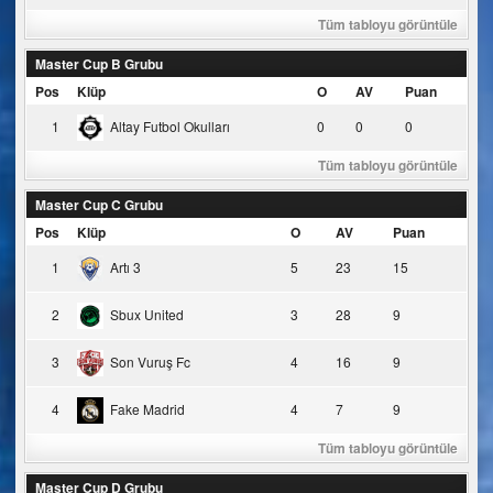
Tüm tabloyu görüntüle
Master Cup B Grubu
Pos
Klüp
O
AV
Puan
1
Altay Futbol Okulları
0
0
0
Tüm tabloyu görüntüle
Master Cup C Grubu
Pos
Klüp
O
AV
Puan
1
Artı 3
5
23
15
2
Sbux United
3
28
9
3
Son Vuruş Fc
4
16
9
4
Fake Madrid
4
7
9
Tüm tabloyu görüntüle
Master Cup D Grubu