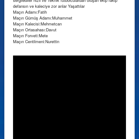
sergilediler hızlı ve Teknik futbolculardan oluşan ekip rakip
defansın ve kaleciye zor anlar Yaşattılar
Maçın Adamı:Fatih
Maçın Gümüş Adamı:Muhammet
Maçın Kalecisi:Mehmetcan
Maçın Ortasahası:Davut
Maçın Forveti:Mete
Maçın Centilmeni:Nurettin