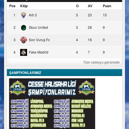
Pos
Klüp
O
AV
Puan
1
Artı 3
5
23
15
2
Sbux United
3
28
9
3
Son Vuruş Fc
4
16
9
4
Fake Madrid
4
7
9
Tüm tabloyu görüntüle
ŞAMPİYONLARIMIZ