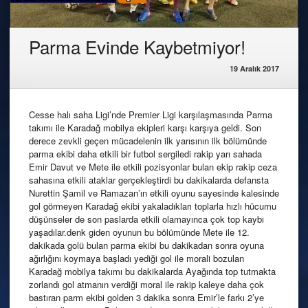
Parma Evinde Kaybetmiyor!
19 Aralık 2017
Cesse halı saha Ligi’nde Premier Ligi karşılaşmasında Parma
takımı ile Karadağ mobilya ekipleri karşı karşıya geldi. Son
derece zevkli geçen mücadelenin ilk yarısının ilk bölümünde
parma ekibi daha etkili bir futbol sergiledi rakip yarı sahada
Emir Davut ve Mete ile etkili pozisyonlar bulan ekip rakip ceza
sahasına etkili ataklar gerçekleştirdi bu dakikalarda defansta
Nurettin Şamil ve Ramazan’ın etkili oyunu sayesinde kalesinde
gol görmeyen Karadağ ekibi yakaladıkları toplarla hızlı hücumu
düşünseler de son paslarda etkili olamayınca çok top kaybı
yaşadılar.denk giden oyunun bu bölümünde Mete ile 12.
dakikada golü bulan parma ekibi bu dakikadan sonra oyuna
ağırlığını koymaya başladı yediği gol ile morali bozulan
Karadağ mobilya takımı bu dakikalarda Ayağında top tutmakta
zorlandı gol atmanın verdiği moral ile rakip kaleye daha çok
bastıran parm ekibi golden 3 dakika sonra Emir’le farkı 2’ye