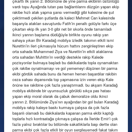
çıkarttı ilk yanın 2. Bölümüne de yine parma ekibinin üstünlüğü
vardı topu Ayağında tutan pas bağlantılarını düzgün yapan ekip
rakibe hızlı atak yapma şansı vermediği gibi kalesine de şut
çektirmedi çekilen şutlarda da kaleci Mehmet Can kalesinde
başarıyla atakları savuşturdu Fatih’in penaltı golüyle farkı üçe
çıkartan ekip ilk yarı 3-0 gibi net bir skorla önde tamamladı
ikinci yarının başlama düdüğüyle birlikte oyunu rakip yarı
sahaya yıkan Bir Karadağ mobilya izledik takımın etkili ismi
Nurettin’in ileri çıkmasıyla hücum hattını zenginleştiren ekip
orta sahada Muhammed Ziya ve Nurettin’in etkili ataklarına
orta sahadan Muhittin’in verdiği destekle rakip Kalede
pozisyonlar bulmaya başladı bu dakikalarda topla oynamaktan
çok rakibe oynatmamayı ve gol yememeyi düşünen bir parma
ekibi gördük sahada bunu da hemen hemen başardılar rakibin
ceza sahası dışarısında top yapmasına izin veren ekip Kale
önüne ise rakibine çok fazla yanaştırmadi. bu akşam Karadağ
mobilya ekibinde bir uyumsuzluk görüldü sıkça pas hatası
yapan ekip moral olarak da çabuk demoralize oldu ikinci
yarının 2. Bölümünde Ziya’nın ayağından bir gol bulan Karadağ
mobilya rakip kaleye baskı kurmaya çalışsa da çok fazla
başarılı olamadı bu dakikalarda kapanan parma ekibi kaptığı
toplarla hızlı kontraatağa çıkmaya çalışsa da İleride Emir’i çok
fazla yalnız bıraktılar bu bölümde sakatlıklarla başı dertte olan
parma ekibi çok fazla etkili bir oyun sergileyemedi fakat takım