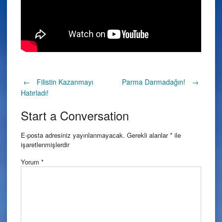
Post
←
Filistin Kazanmayı
Parma Darmadağın!
→
Hatırladı!
navigation
Start a Conversation
E-posta adresiniz yayınlanmayacak.
Gerekli alanlar
*
ile
işaretlenmişlerdir
Yorum
*