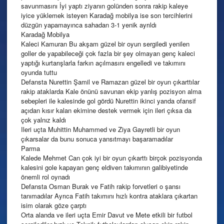
savunmasını İyi yaptı ziyanın golünden sonra rakip kaleye
iyice yüklemek isteyen Karadağ mobilya ise son tercihlerini
düzgün yapamayınca sahadan 3-1 yenik ayrıldı
Karadağ Mobilya
Kaleci Kamuran Bu akşam güzel bir oyun sergiledi yenilen
goller de yapabileceği çok fazla bir şey olmayan genç kaleci
yaptığı kurtarışlarla farkın açılmasını engelledi ve takımını
oyunda tuttu
Defansta Nurettin Şamil ve Ramazan güzel bir oyun çıkarttılar
rakip ataklarda Kale önünü savunan ekip yanlış pozisyon alma
sebepleri ile kalesinde gol gördü Nurettin ikinci yarıda ofansif
açıdan kısır kalan ekimine destek vermek için ileri çıksa da
çok yalnız kaldı
Ileri uçta Muhittin Muhammed ve Ziya Gayretli bir oyun
çıkarsalar da bunu sonuca yansıtmayı başaramadılar
Parma
Kalede Mehmet Can çok iyi bir oyun çıkarttı birçok pozisyonda
kalesini gole kapayan genç eldiven takımının galibiyetinde
önemli rol oynadı
Defansta Osman Burak ve Fatih rakip forvetleri o şansı
tanımadılar Ayrıca Fatih takımını hızlı kontra ataklara çıkartan
isim olarak göze çarptı
Orta alanda ve ileri uçta Emir Davut ve Mete etkili bir futbol