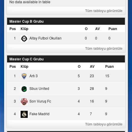
No data available in table
Tüm tabloyu görüntüle
Master Cup B Grubu
Pos
Klüp
O
AV
Puan
1
Altay Futbol Okulları
0
0
0
Tüm tabloyu görüntüle
Master Cup C Grubu
Pos
Klüp
O
AV
Puan
1
Artı 3
5
23
15
2
Sbux United
3
28
9
3
Son Vuruş Fc
4
16
9
4
Fake Madrid
4
7
9
Tüm tabloyu görüntüle