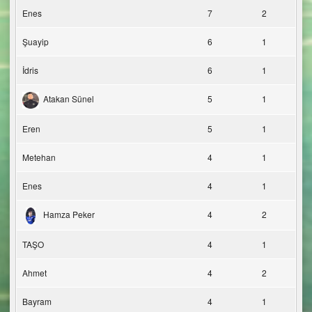
Enes
7
2
Şuayip
6
1
İdris
6
1
Atakan Sünel
5
1
Eren
5
1
Metehan
4
1
Enes
4
1
Hamza Peker
4
2
TAŞO
4
1
Ahmet
4
2
Bayram
4
1