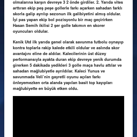
olmalarına karşın devreye 3 2 önde girdiler. 2. Yarıda vites
arttıran ekip peş peşe gollerle farkı açarken sahadan farklı
skorla galip ayrılıp sezonun ilk galibiyetini almış oldular.
İyi pas yapan ekip bol pozisyonlu bir maç geçirirken
Hasan Semih ikilisi 2 şer golle takımın en skorer
oyuncuları oldular.
Kenik Utd ilk yarıda genel olarak savunma futbolu oynayıp
kontra toplarla rakip kalede etkili oldular ve aslında skor
avantajını eline de aldılar. Kalecilerinin üst düzey
performansıyla ayakta duran ekip devreye yenik durumda
girerken 5 dakikada yedikleri 3 golle maça havlu attılar ve
sahadan mağlubiyetle ayrıldılar. Kaleci Yunus ve
savunmada Veli’nin gayretli oyunu açılan farkı
önleyemezken orta alanda yapılan basit top kayıpları
mağlubiyette en büyük etken oldu.