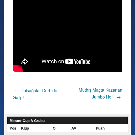
Post
Müthiş Maçta Kazanan
←
İbişağalar Derbide
Jumbo Hd!
→
Galip!
navigation
Master Cup A Grubu
Pos
Klüp
O
AV
Puan