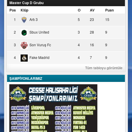
Master Cup D Grubu
Pos
Klüp
O
AV
Puan
1
Artı 3
5
23
15
2
Sbux United
3
28
9
3
Son Vuruş Fc
4
16
9
4
Fake Madrid
4
7
9
Tüm tabloyu görüntüle
ŞAMPİYONLARIMIZ