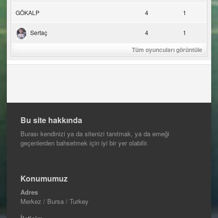
GÖKALP
4
1
Sertaç
4
1
Tüm oyuncuları görüntüle
Bu site hakkında
Burası kendinizi ya da sitenizi tanıtmak, ya da emeği
geçenlerden bahsetmek için iyi bir yer olabilir.
Konumumuz
Adres
Merkez / Bursa / Turkey