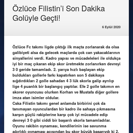
Özlüce Filistin’i Son Dakika
Golüyle Geçti!
6 Eylül 2020
Özlüce Fc takımı ligde çıktığı ilk maçta zorlanarak da olsa
galibiyeti alsa da gelecek maçlarda çok can yakacaklarının
sinyallerini verdi. Kadro yapısı ve mücadeleleri ile oldukça
iyi bir maç çıkaran ekip skor üretmekte zorlanırken devreyi
3 0 geride tamamladı. 2. yarıya hızlı başlayan ekip
buldukları gollerle farkı kapatırken son 5 dakikaya
sığdırdıkları 2 golle sahadan 4 3 lük skorla galip ayrılıp
lige 4 puanlık bir başlangıç yaptılar. Efe 2 golle takımın en
skorer oyuncusu olurken Korhan ve Mustafa diğer gollere
imza atan isimler oldular.
Cska Filistin takımı genel anlamda birbirini çok da
tanımayan oyunculardan bir kadro ile sahaya çıkmasına
karşın güçlü rakiplerine karşı çok iyi mücadele edip
devreyi 3 0 gibi ciddi bir başarılı skorla tamamladılar.
Oyunu rakibin oynaması, kendilerinin ise savunma
ağırlıklı oynaması açısından bu skor büyük başarıydı ki 2.