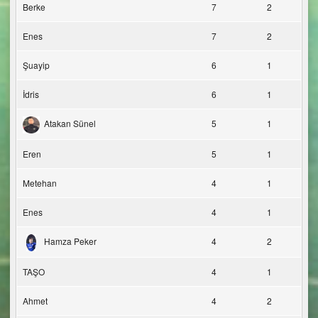
Berke
7
2
Enes
7
2
Şuayip
6
1
İdris
6
1
Atakan Sünel
5
1
Eren
5
1
Metehan
4
1
Enes
4
1
Hamza Peker
4
2
TAŞO
4
1
Ahmet
4
2