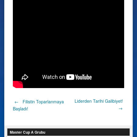
Post
Liderden Tarihi Galibiyet!
←
Filistin Toparlanmaya
→
Başladı!
navigation
Master Cup A Grubu