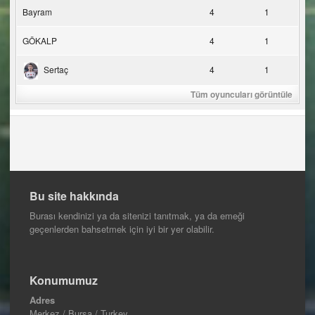
Bayram
4
1
GÖKALP
4
1
Sertaç
4
1
Tüm oyuncuları görüntüle
Bu site hakkında
Burası kendinizi ya da sitenizi tanıtmak, ya da emeği
geçenlerden bahsetmek için iyi bir yer olabilir.
Konumumuz
Adres
Merkez / Bursa / Turkey