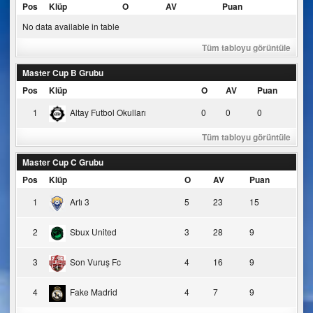
Pos
Klüp
O
AV
Puan
No data available in table
Tüm tabloyu görüntüle
Master Cup B Grubu
Pos
Klüp
O
AV
Puan
1
Altay Futbol Okulları
0
0
0
Tüm tabloyu görüntüle
Master Cup C Grubu
Pos
Klüp
O
AV
Puan
1
Artı 3
5
23
15
2
Sbux United
3
28
9
3
Son Vuruş Fc
4
16
9
4
Fake Madrid
4
7
9