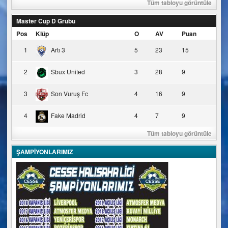
Tüm tabloyu görüntüle
Master Cup D Grubu
Pos
Klüp
O
AV
Puan
1
Artı 3
5
23
15
2
Sbux United
3
28
9
3
Son Vuruş Fc
4
16
9
4
Fake Madrid
4
7
9
Tüm tabloyu görüntüle
ŞAMPİYONLARIMIZ