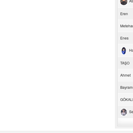
At
Eren
Meteha
Enes
H
TAŞO
Ahmet
Bayram
GÖKAL
Se