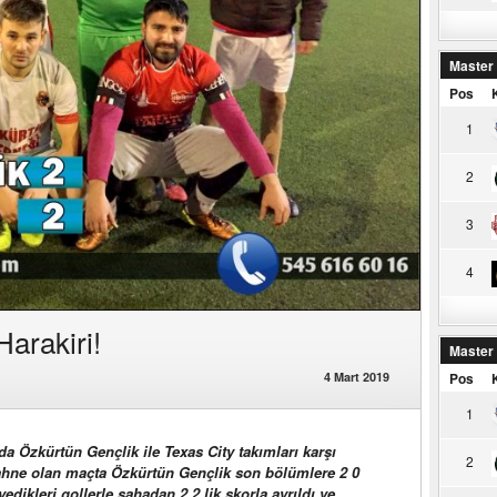
Master
Pos
1
2
3
4
arakiri!
Master
4 Mart 2019
Pos
1
a Özkürtün Gençlik ile Texas City takımları karşı
2
ahne olan maçta Özkürtün Gençlik son bölümlere 2 0
yedikleri gollerle sahadan 2 2 lik skorla ayrıldı ve