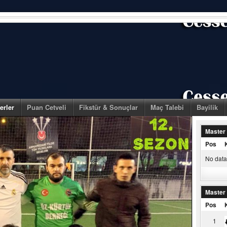
erler
Puan Cetveli
Fikstür & Sonuçlar
Maç Talebi
Bayilik
Master
Pos
No data 
Master
Pos
1