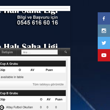
Arama:
İletişim
 Cup A Grubu
Klüp
O
AV
Puan
available in table
Tüm tabloyu görüntüle
 Cup B Grubu
Klüp
O
AV
Puan
Altay Futbol Okulları
0
0
0