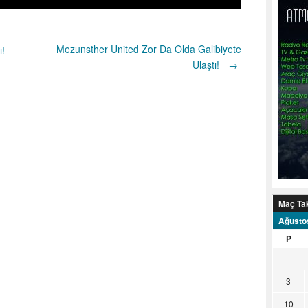
Mezunsther United Zor Da Olda Galibiyete
ı!
Ulaştı!
→
Maç Ta
Ağusto
P
3
10