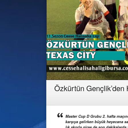
Özkürtün Gençlik’den H
Master Cup D Grubu 2. hafta maçınd
karşıya gelirken büyük heyecana s
lık skorla girse de son dakikalarda 