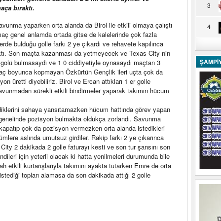
3
aça bıraktı.
vunma yaparken orta alanda da Birol ile etkili olmaya çalıştı
4
 maç genel anlamda ortada gitse de kalelerinde çok fazla
rde bulduğu golle farkı 2 ye çıkardı ve rehavete kapılınca
raktı. Son maçta kazanması da yetmeyecek ve Texas City nin
ŞAMPİ
. golü bulmasaydı ve 1 0 ciddiyetiyle oynasaydı maçtan 3
 maç boyunca kopmayan Özkürtün Gençlik ileri uçta çok da
 üretti diyebiliriz. Birol ve Ercan attıkları 1 er golle
avunmadan sürekli etkili bindirmeler yaparak takımın hücum
diklerini sahaya yansıtamazken hücum hattında görev yapan
 genelinde pozisyon bulmakta oldukça zorlandı. Savunma
 kapatıp çok da pozisyon vermezken orta alanda istedikleri
lere aslında umutsuz girdiler. Rakip farkı 2 ye çıkarınca
City 2 dakikada 2 golle faturayı kesti ve son tur şansını son
ileri için yeterli olacak ki hatta yenilmeleri durumunda bile
ah etkili kurtarışlarıyla takımını ayakta tutarken Emre de orta
stediği topları alamasa da son dakikada attığı 2 golle