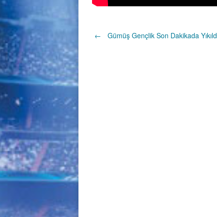
Post
←
Gümüş Gençlik Son Dakikada Yıkıld
navigation