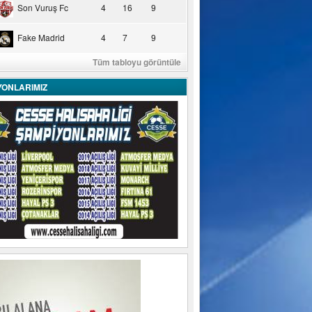
Son Vuruş Fc
4
16
9
Fake Madrid
4
7
9
Tüm tabloyu görüntüle
YONLARIMIZ