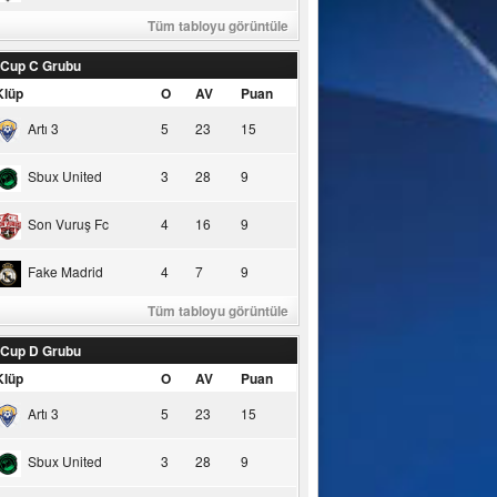
Tüm tabloyu görüntüle
 Cup C Grubu
Klüp
O
AV
Puan
Artı 3
5
23
15
Sbux United
3
28
9
Son Vuruş Fc
4
16
9
Fake Madrid
4
7
9
Tüm tabloyu görüntüle
 Cup D Grubu
Klüp
O
AV
Puan
Artı 3
5
23
15
Sbux United
3
28
9