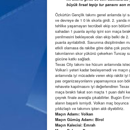
büyük fırsat tepip tur şansını son m
Özkürtün Gençlik takımı genel anlamda iyi sa
ve devreye de 1 0 lık skorla girdi. 2. yarıda
tehlike yaşamayan tecrübeli ekip son bölümle
sahadan 1 puanla ayrılıp işini son maça bı
yenilmesini bekleyecek olan ekip belki de 2
puanla ayrılabilirdi. Savunma disiplininden
etkili olamasa da rakibe göre daha çok pozisyon
takımlarının skor yükünü çekerken Tuncay s
gücüne katkı sağladı.
Texas City takımı ise hücum anlamında iste
Volkan’ı yeteri kadar besleyemedi ve maçın
anlamında iyi mücadele veren ekip rakibi iyi
pas organizasyonlarını yapamayınca son bölüm
rehavete kapılmasını iyi değerlendiren Texax 
maça bıraktı fakat son maçta 1 puan dahi kend
çeyrek finale averajla çıkabilirler. Bugün Emr
alanın başarılı ismiydi. Volkan maç boyunca i
yıldızlaştı ve takımını ipten aldı diyebiliriz.
Maçın Adamı: Volkan
Maçın Gümüş Adamı: Birol
Maçın Kalecisi: Emrah