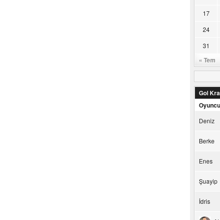
17
24
31
« Tem
Gol Kral
Oyunc
Deniz
Berke
Enes
Şuayip
İdris