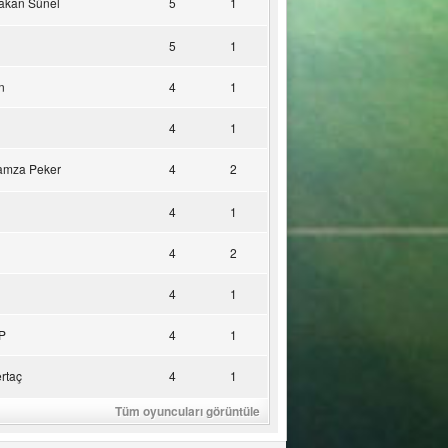
akan Sünel
5
1
5
1
n
4
1
4
1
amza Peker
4
2
4
1
4
2
4
1
P
4
1
rtaç
4
1
Tüm oyuncuları görüntüle