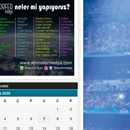
kvimi
s 2026
S
Ç
P
C
C
P
1
2
4
5
6
7
8
9
11
12
13
14
15
16