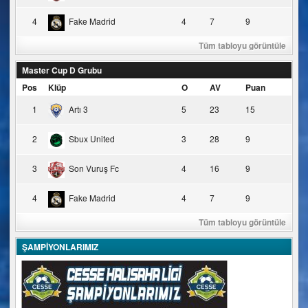
4
Fake Madrid
4
7
9
Tüm tabloyu görüntüle
Master Cup D Grubu
Pos
Klüp
O
AV
Puan
1
Artı 3
5
23
15
2
Sbux United
3
28
9
3
Son Vuruş Fc
4
16
9
4
Fake Madrid
4
7
9
Tüm tabloyu görüntüle
ŞAMPİYONLARIMIZ