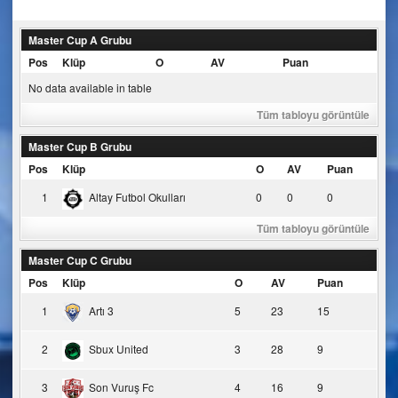
navigation
Master Cup A Grubu
Pos
Klüp
O
AV
Puan
No data available in table
Tüm tabloyu görüntüle
Master Cup B Grubu
Pos
Klüp
O
AV
Puan
1
Altay Futbol Okulları
0
0
0
Tüm tabloyu görüntüle
Master Cup C Grubu
Pos
Klüp
O
AV
Puan
1
Artı 3
5
23
15
2
Sbux United
3
28
9
3
Son Vuruş Fc
4
16
9