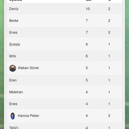
Deniz
10
2
Berke
7
2
Enes
7
2
Şuayip
6
1
İdris
6
1
Atakan Sünel
5
1
Eren
5
1
Metehan
4
1
Enes
4
1
Hamza Peker
4
2
TAŞO
4
1