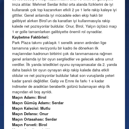
imza attılar. Mehmet Serdar ikilisi orta alanda fiziklerini de iyi
kullanarak çok top kazanırken etkili 2 ye 1 lerle rakip kaleye iyi
gittiler. Genel anlamda iyi mücadele eden ekip haklı bir
galibiyet alırken Birol’un da kanatları iyi kullanmasıyla rakip
kalede net pozisyonlar buldular. Onur, Birol, Yalçın üçlüsü maçı
1 er golle tamamlarken galibiyette önemli rol oynadılar.
Kaybetme Faktörleri:
Park Plaza takımı yaklaşık 1 senelik aranın ardından lige
tamamına yakın revizyonlu bir kadro ile dönerken ilk
maçlarından kadronun birbirini çok da tanımamasına rağmen
genel anlamda iyi bir oyun sergilediler ve gelecek adına umut
verdiler. İlk yarıda istedikleri oyunu oynayamasalar da 2. yarıda
daha baskılı bir oyun oynayan ekip rakip kalede daha etkili
oldular ve net pozisyonlar buldular fakat son vuruşlarda yeteri
kadar şanslı değildiler. Galip ve Emre ile farkı 1 e kadar
indirseler de aradıkları beraberlik golünü bulamayan ekip ilk
maçından eli boş ayrıldı.
Maçın Adamı: Birol
Maçın Gümüş Adamı: Serdar
Maçın Kalecisi: Mutlu
Maçın Defansı: Onur
Maçın Ortasahası: Serdar
Maçın Forveti: Birol