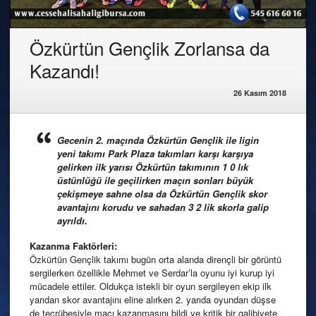
Özkürtün Gençlik Zorlansa da
Kazandı!
26 Kasım 2018
Gecenin 2. maçında Özkürtün Gençlik ile ligin
yeni takımı Park Plaza takımları karşı karşıya
gelirken ilk yarısı Özkürtün takımının 1 0 lık
üstünlüğü ile geçilirken maçın sonları büyük
çekişmeye sahne olsa da Özkürtün Gençlik skor
avantajını korudu ve sahadan 3 2 lik skorla galip
ayrıldı.
Kazanma Faktörleri:
Özkürtün Gençlik takımı bugün orta alanda dirençli bir görüntü
sergilerken özellikle Mehmet ve Serdar’la oyunu iyi kurup iyi
mücadele ettiler. Oldukça istekli bir oyun sergileyen ekip ilk
yarıdan skor avantajını eline alırken 2. yarıda oyundan düşse
de tecrübesiyle maçı kazanmasını bildi ve kritik bir galibiyete