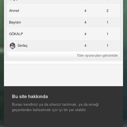
Ahmet
4
2
Bayram
4
1
GÖKALP
4
1
Sertaç
4
1
Tüm oyuncuları görüntüle
Bu site hakkında
Burası kendinizi ya da sitenizi tanıtmak, ya da emeği
geçenlerden bahsetmek için iyi bir yer olabilir.