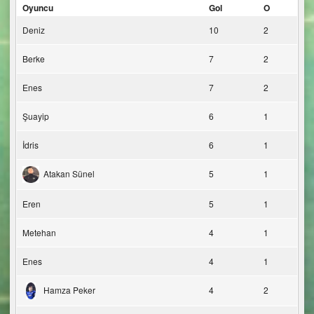
Oyuncu
Gol
O
Deniz
10
2
Berke
7
2
Enes
7
2
Şuayip
6
1
İdris
6
1
Atakan Sünel
5
1
Eren
5
1
Metehan
4
1
Enes
4
1
Hamza Peker
4
2