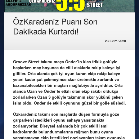
ÖzKaradeniz Puanı Son
Dakikada Kurtardı!
23 Ekim 2020
Groove Street takımı maça Önder’in klas frikik golüyle
başlarken maç boyunca da etili ataklarla rakip kaleye iyi
gittiler. Orta alanda çok iyi oyun kuran ekip rakip kaleye
yeteri kadar şut çekmeyince skor üretmekte zorlandı ve
kazanabilecekleri bir maçtan mağlubiyetle ayrıldılar. Orta
alanda Ozan ve Önder’le etkili olan ekip rakibi oldukça
zorlarlarken Ozan 3 golüyle takımının skor yükünü çeken
isim oldu, Önder de etkili oyununu güzel bir golle süsledi.
Özkaradeniz takımı son maçlarda düşen formuyla göze
çarparken istedikleri oyunu sahaya yansıtmakta
zorlanıyorlar. Bireysel anlamda bir çok etkili ismi
kadrolarında bulundurmalarına rağmen bunu oyuna
yansıtamayan ekip istedikleri pozisyonları takım oyunuyla