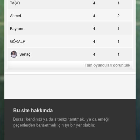
TAŞO
4
1
Ahmet
4
2
Bayram
4
1
GÖKALP
4
1
Sertaç
4
1
Tüm oyuncuları görüntüle
Bu site hakkında
Burası kendinizi ya da sitenizi tanıtmak, ya da emeği
geçenlerden bahsetmek için iyi bir yer olabilir.