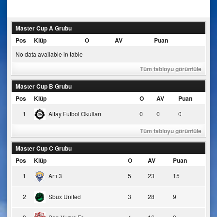
navigation
Master Cup A Grubu
Pos
Klüp
O
AV
Puan
No data available in table
Tüm tabloyu görüntüle
Master Cup B Grubu
Pos
Klüp
O
AV
Puan
1
Altay Futbol Okulları
0
0
0
Tüm tabloyu görüntüle
Master Cup C Grubu
Pos
Klüp
O
AV
Puan
1
Artı 3
5
23
15
2
Sbux United
3
28
9