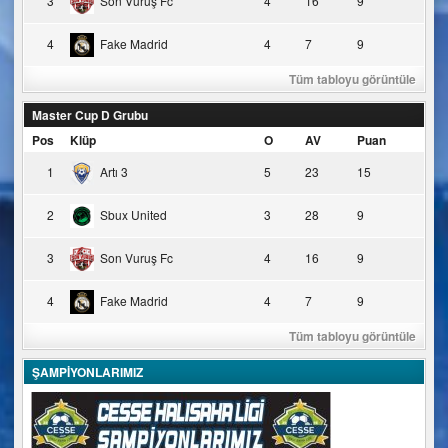
3
Son Vuruş Fc
4
16
9
4
Fake Madrid
4
7
9
Tüm tabloyu görüntüle
Master Cup D Grubu
Pos
Klüp
O
AV
Puan
1
Artı 3
5
23
15
2
Sbux United
3
28
9
3
Son Vuruş Fc
4
16
9
4
Fake Madrid
4
7
9
Tüm tabloyu görüntüle
ŞAMPİYONLARIMIZ