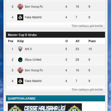
3
Son Vuruş Fc
4
16
9
4
Fake Madrid
4
7
9
Tüm tabloyu görüntüle
Master Cup D Grubu
Pos
Klüp
O
AV
Puan
1
Artı 3
5
23
15
2
Sbux United
3
28
9
3
Son Vuruş Fc
4
16
9
4
Fake Madrid
4
7
9
Tüm tabloyu görüntüle
ŞAMPİYONLARIMIZ