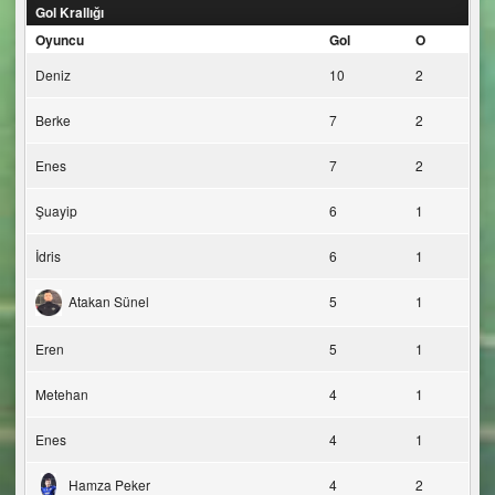
Gol Krallığı
Oyuncu
Gol
O
Deniz
10
2
Berke
7
2
Enes
7
2
Şuayip
6
1
İdris
6
1
Atakan Sünel
5
1
Eren
5
1
Metehan
4
1
Enes
4
1
Hamza Peker
4
2