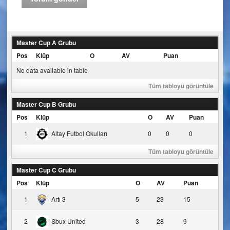
Master Cup A Grubu
Pos
Klüp
O
AV
Puan
No data available in table
Tüm tabloyu görüntüle
Master Cup B Grubu
Pos
Klüp
O
AV
Puan
1
Altay Futbol Okulları
0
0
0
Tüm tabloyu görüntüle
Master Cup C Grubu
Pos
Klüp
O
AV
Puan
1
Artı 3
5
23
15
2
Sbux United
3
28
9