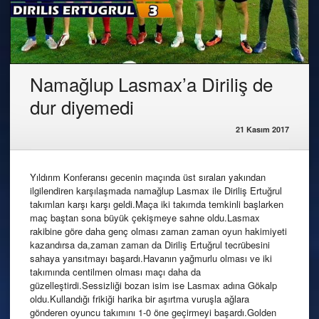
Namağlup Lasmax’a Diriliş de
dur diyemedi
21 Kasım 2017
Yıldırım Konferansı gecenin maçında üst sıraları yakından
ilgilendiren karşılaşmada namağlup Lasmax ile Diriliş Ertuğrul
takımları karşı karşı geldi.Maça iki takımda temkinli başlarken
maç baştan sona büyük çekişmeye sahne oldu.Lasmax
rakibine göre daha genç olması zaman zaman oyun hakimiyeti
kazandırsa da,zaman zaman da Diriliş Ertuğrul tecrübesini
sahaya yansıtmayı başardı.Havanın yağmurlu olması ve iki
takımında centilmen olması maçı daha da
güzelleştirdi.Sessizliği bozan isim ise Lasmax adına Gökalp
oldu.Kullandığı frikiği harika bir aşırtma vuruşla ağlara
gönderen oyuncu takımını 1-0 öne geçirmeyi başardı.Golden