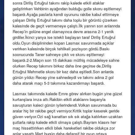
sonra Diriliş Ertuğrul takımı rakip kalede etkili ataklar
geliştirirken Vehbinin ayağından bulduğu golle skoru eşitlemeyi
başardı.Ayağa paslarla kendi oyununu rakibe kabul ettirmeye
çalışan Diriliş Ertuğrul takımı daha toplu bir görüntü çizerken
kalesinde de geçit vermemeye çalıştı.İlk yarının son anlarında
Recep’in golüne engel olamayınca devre arasına 2-1 yenik
girdiler.İkinci yarıya ise istekli başlayan taraf Diriliş Ertuğrul
oldu.Oyun disiplininden kopan Lasmax savunmada açıklar
verirken kalesinde birçok tehlikeli pozisyon gördü.Baskı
soonucunda Taner sahneye çıktı ve skoru eşitlemeyi
başardı.2-2.Maçın son 15 dakikası müthiş mücadeleye sahne
olurken Recep takımını birkez daha öne geçirse de,Diriliş
Ertuğrul Mehmetle skoru bir kez daha eşitledi.Son anlarda
günün yıldızı Recep yine sahnedeydi ve takımı adına 2 gol
daha atarak maçı 5-3 takımına kazandırmayı başardı.
Lasmax takımında kalede Emre görev alırken bugün yine güzel
kurtarışlara imza attı.Rakibin etkili ataklarını başarıyla
savuşturan kaleci günün iyilerindendi.Volkan savunmada bu
aralar hiç bir rakibe geçit vermiyor.Kritik toplar keserek geride
güven veriyor.Ozi sağ kanattan sık sık atağa katılırken uzaktan
şutlarla rakip kalede etkili olmaya çalıştı.Bayram klasını her
maç hissettirirken etkili bilek hareketleri rakibe oldukça zor
anlar yaşattı.Mert bugün daha defansif bir oyun ortaya