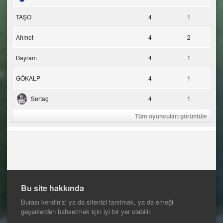
TAŞO
4
1
Ahmet
4
2
Bayram
4
1
GÖKALP
4
1
Sertaç
4
1
Tüm oyuncuları görüntüle
Bu site hakkında
Burası kendinizi ya da sitenizi tanıtmak, ya da emeği
geçenlerden bahsetmek için iyi bir yer olabilir.