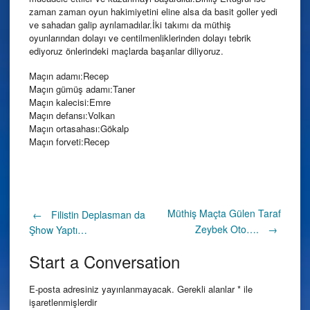
zaman zaman oyun hakimiyetini eline alsa da basit goller yedi
ve sahadan galip ayrılamadılar.İki takımı da müthiş
oyunlarından dolayı ve centilmenliklerinden dolayı tebrik
ediyoruz önlerindeki maçlarda başarılar diliyoruz.
Maçın adamı:Recep
Maçın gümüş adamı:Taner
Maçın kalecisi:Emre
Maçın defansı:Volkan
Maçın ortasahası:Gökalp
Maçın forveti:Recep
Post
Müthiş Maçta Gülen Taraf
←
Filistin Deplasman da
Zeybek Oto….
→
Şhow Yaptı…
navigation
Start a Conversation
E-posta adresiniz yayınlanmayacak.
Gerekli alanlar
*
ile
işaretlenmişlerdir