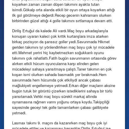
koyarken zaman zaman düşen takımını ayakta tutan
isimdi.Gökalp orta alanda etkili bir oyun ortaya koyarken attığı
ilk gol görülmeye değerdi.Recep gecenin kahramanı olurken
birbirinden güzel attığı 4 golle takımını sırtlamaya devam etti.
Diriliş Ertuğul da kalede Ali vardı.Maç boyu arkadaşlarıyla
konuşan uyaran kaleci çok kritik kurtarışlara imza atarken
birkaç pozisyon da şanssız goller yedi.Savunmada Hikmet
geriden takımını iyi yönlendirirken maç boyu çok iyi mücadele
etti.Mehmet yerini hiç kaybetmezken soğukkanlı oyunu
takımını çok rahatlattı.Fatih bugün savunmanın ortasında görev
alırken etkili hücum oyuncularına karşı elinden gelen
mücadeleyi sahaya yansıtmaya çalıştı.Taner takımın en çok
koşan ismi olurken sahada basmadık yer bırakmadı.Hem
savunmada hem hücumda çok etkiliydi ancak çabası
mağlubiyeti engellemeye yetmedi.Erkan diğer maçların aksine
bugün tutuk bir görüntü çizerken istediklerini sahaya bir türlü
yansıtamadı.Vehbi maç boyu sürekli markaj altında
oynamasına rağmen varını yoğunu ortaya koydu.Takipçiliği
sayesinde geceyi tek golle tamamlarken çabası galibiyete
yetmedi.
Lasmax takımı 9. maçını da kazanırken maç boyu çok iyi
mücadele ettiler ve kazanmayı başardılar.Diriliş Ertuğrul ise