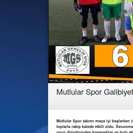
Mutlular Spor Galibiyet
Mutlular Spor takımı maça iyi başlarken i
toplarla rakip kalede etkili oldu. Savunm
oyun disiplininden kopmadılar ve hızlı ata