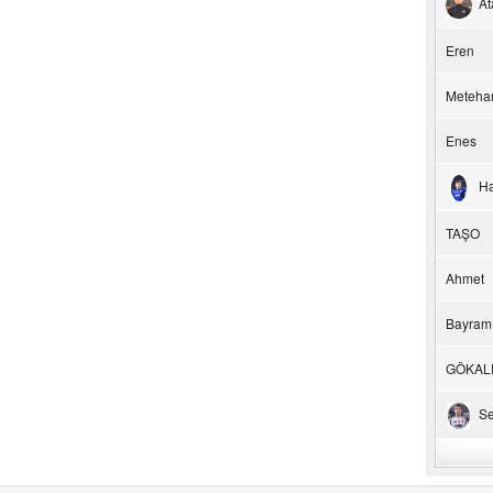
At
Eren
Meteha
Enes
H
TAŞO
Ahmet
Bayram
GÖKAL
Se