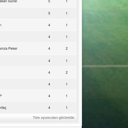
akan Sünel
5
1
5
1
n
4
1
4
1
amza Peker
4
2
4
1
4
2
4
1
P
4
1
rtaç
4
1
Tüm oyuncuları görüntüle