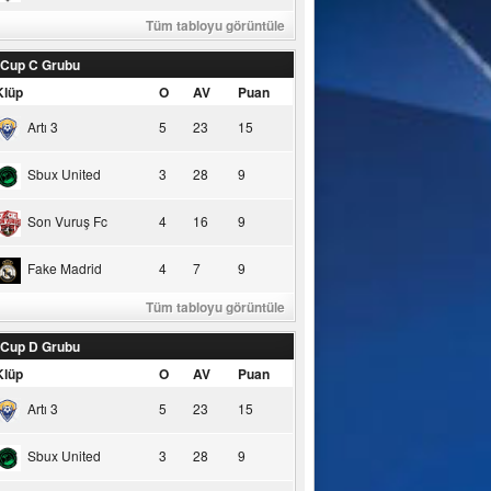
Tüm tabloyu görüntüle
 Cup C Grubu
Klüp
O
AV
Puan
Artı 3
5
23
15
Sbux United
3
28
9
Son Vuruş Fc
4
16
9
Fake Madrid
4
7
9
Tüm tabloyu görüntüle
 Cup D Grubu
Klüp
O
AV
Puan
Artı 3
5
23
15
Sbux United
3
28
9