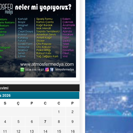
kvimi
s 2026
S
Ç
P
C
C
P
1
2
4
5
6
7
8
9
11
12
13
14
15
16