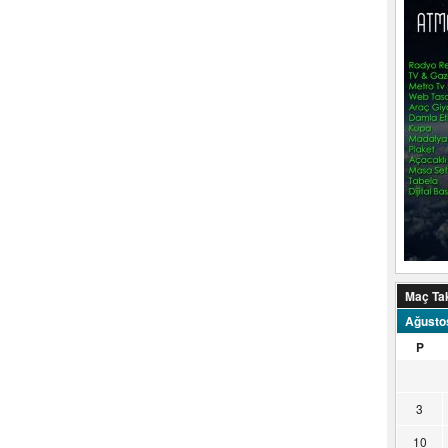
Maç Ta
Ağusto
P
3
10