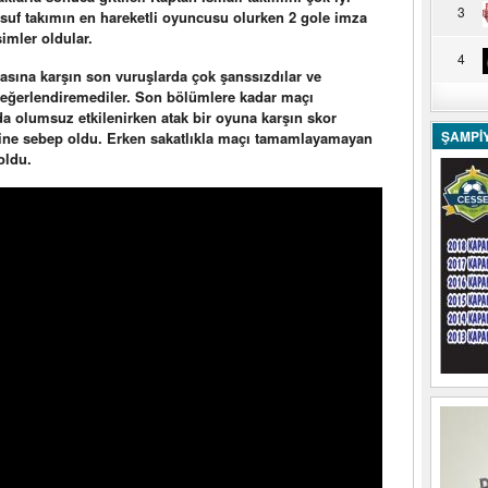
3
usuf takımın en hareketli oyuncusu olurken 2 gole imza
simler oldular.
4
sına karşın son vuruşlarda çok şanssızdılar ve
değerlendiremediler. Son bölümlere kadar maçı
a olumsuz etkilenirken atak bir oyuna karşın skor
ŞAMPİ
ine sebep oldu. Erken sakatlıkla maçı tamamlayamayan
oldu.