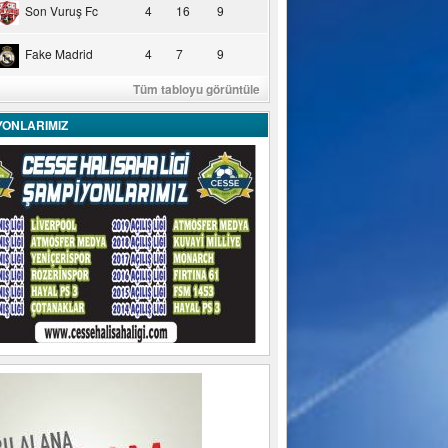
Son Vuruş Fc
4
16
9
Fake Madrid
4
7
9
Tüm tabloyu görüntüle
YONLARIMIZ