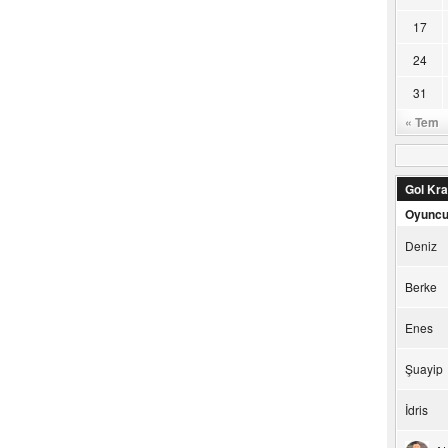
17
24
31
« Tem
Gol Kral
Oyunc
Deniz
Berke
Enes
Şuayip
İdris