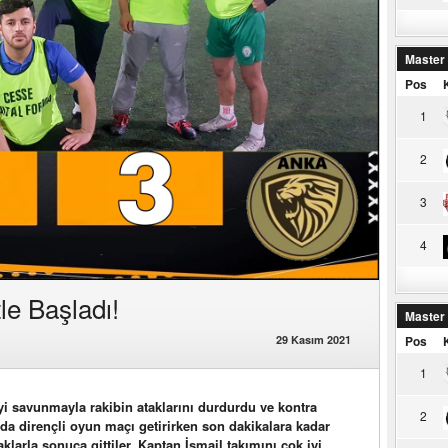
Master
Pos
1
2
3
4
le Başladı!
Master
Pos
29 Kasım 2021
1
yi savunmayla rakibin ataklarını durdurdu ve kontra
2
ada dirençli oyun maçı getirirken son dakikalara kadar
klarla sonuca gittiler. Kaptan İsmail takımını çok iyi