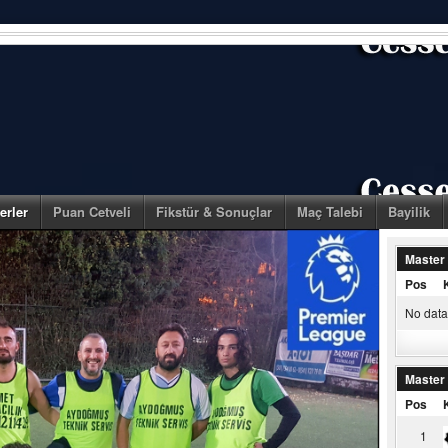
erler
Puan Cetveli
Fikstür & Sonuçlar
Maç Talebi
Bayilik
Master
Pos
No data 
Master
Pos
1