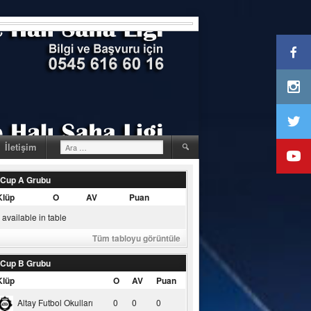
Arama:
İletişim
 Cup A Grubu
Klüp
O
AV
Puan
available in table
Tüm tabloyu görüntüle
 Cup B Grubu
Klüp
O
AV
Puan
Altay Futbol Okulları
0
0
0