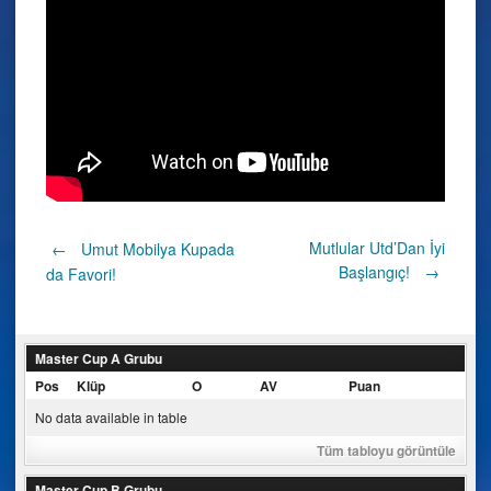
Post
Mutlular Utd’Dan İyi
←
Umut Mobilya Kupada
Başlangıç!
→
da Favori!
navigation
Master Cup A Grubu
Pos
Klüp
O
AV
Puan
No data available in table
Tüm tabloyu görüntüle
Master Cup B Grubu