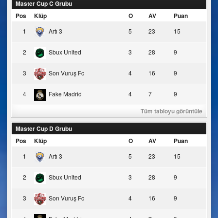
Master Cup C Grubu
Pos
Klüp
O
AV
Puan
1
Artı 3
5
23
15
2
Sbux United
3
28
9
3
Son Vuruş Fc
4
16
9
4
Fake Madrid
4
7
9
Tüm tabloyu görüntüle
Master Cup D Grubu
Pos
Klüp
O
AV
Puan
1
Artı 3
5
23
15
2
Sbux United
3
28
9
3
Son Vuruş Fc
4
16
9