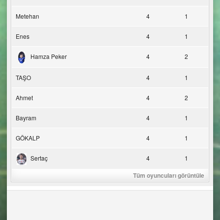
Metehan
4
1
Enes
4
1
Hamza Peker
4
2
TAŞO
4
1
Ahmet
4
2
Bayram
4
1
GÖKALP
4
1
Sertaç
4
1
Tüm oyuncuları görüntüle