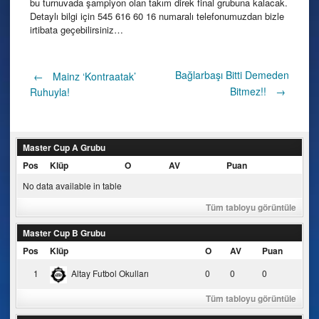
bu turnuvada şampiyon olan takım direk final grubuna kalacak.
Detaylı bilgi için 545 616 60 16 numaralı telefonumuzdan bizle
irtibata geçebilirsiniz…
Post
Bağlarbaşı Bitti Demeden
←
Mainz ‘Kontraatak’
Bitmez!!
→
Ruhuyla!
navigation
Master Cup A Grubu
Pos
Klüp
O
AV
Puan
No data available in table
Tüm tabloyu görüntüle
Master Cup B Grubu
Pos
Klüp
O
AV
Puan
1
Altay Futbol Okulları
0
0
0
Tüm tabloyu görüntüle