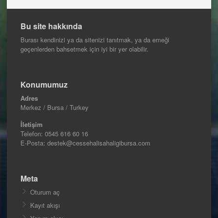
Bu site hakkında
Burası kendinizi ya da sitenizi tanıtmak, ya da emeği
geçenlerden bahsetmek için iyi bir yer olabilir.
Konumumuz
Adres
Merkez / Bursa / Turkey
İletişim
Telefon:
0545 616 60 16
E-Posta: destek@cessehalisahaligibursa.com
Meta
Oturum aç
Kayıt akışı