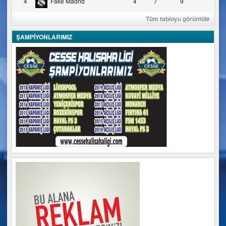
4
Fake Madrid
4
7
9
Tüm tabloyu görüntüle
ŞAMPİYONLARIMIZ