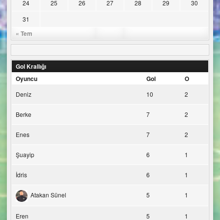
24
25
26
27
28
29
30
31
« Tem
Gol Krallığı
Oyuncu
Gol
O
Deniz
10
2
Berke
7
2
Enes
7
2
Şuayip
6
1
İdris
6
1
Atakan Sünel
5
1
Eren
5
1