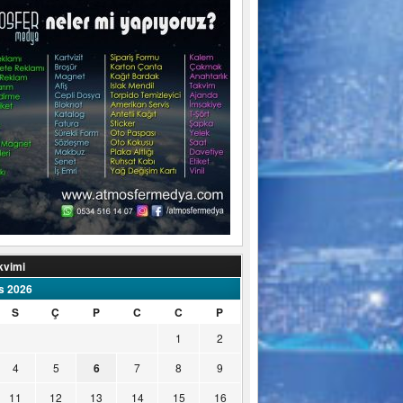
kvimi
s 2026
S
Ç
P
C
C
P
1
2
4
5
6
7
8
9
11
12
13
14
15
16