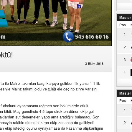
Master
Pos
1
2
ktü!
3
3 Ekim 2018
4
 ile Mainz takımları karşı karşıya gelirken ilk yarısı 1 1 lik
iyle Mainz takımı oldu ve 2.liği ele geçirip zirve yarışını
Master
Pos
k futbolunu oynamasına rağmen son bölümlerde etkili
1
nı bildi. Maç genelinde 4 5 topu direkten dönen ekip gol
klardan şut denemeleri yaptı ama aradığını bulamadı. Son
ıyla rakibin direncini kıran ekip zorlansa da galibiyeti
2
apan ekip istediği oyunu oynayamasa da kazanma alışkanlığını