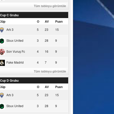
Tüm tabloyu görüntüle
 Cup C Grubu
Klüp
O
AV
Puan
Artı 3
5
23
15
Sbux United
3
28
9
Son Vuruş Fc
4
16
9
Fake Madrid
4
7
9
Tüm tabloyu görüntüle
 Cup D Grubu
Klüp
O
AV
Puan
Artı 3
5
23
15
Sbux United
3
28
9