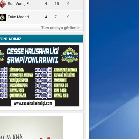
Son Vuruş Fc
4
16
9
Fake Madrid
4
7
9
Tüm tabloyu görüntüle
YONLARIMIZ