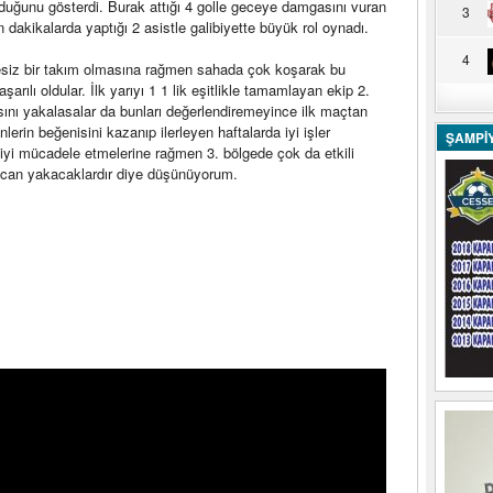
 olduğunu gösterdi. Burak attığı 4 golle geceye damgasını vuran
3
dakikalarda yaptığı 2 asistle galibiyette büyük rol oynadı.
4
besiz bir takım olmasına rağmen sahada çok koşarak bu
arılı oldular. İlk yarıyı 1 1 lik eşitlikle tamamlayan ekip 2.
ını yakalasalar da bunları değerlendiremeyince ilk maçtan
yenlerin beğenisini kazanıp ilerleyen haftalarda iyi işler
ŞAMPİ
up iyi mücadele etmelerine rağmen 3. bölgede çok da etkili
 can yakacaklardır diye düşünüyorum.