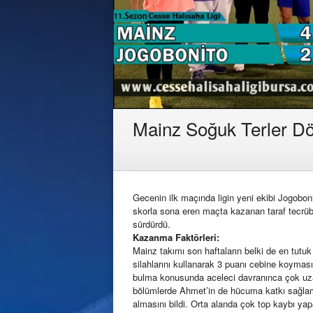
Mainz Soğuk Terler Dö
Gecenin ilk maçında ligin yeni ekibi Jogobonita
skorla sona eren maçta kazanan taraf tecrübes
sürdürdü.
Kazanma Faktörleri:
Mainz takımı son haftaların belki de en tutu
silahlarını kullanarak 3 puanı cebine koyması
bulma konusunda aceleci davranınca çok uza
bölümlerde Ahmet’in de hücuma katkı sağlamas
almasını bildi. Orta alanda çok top kaybı y