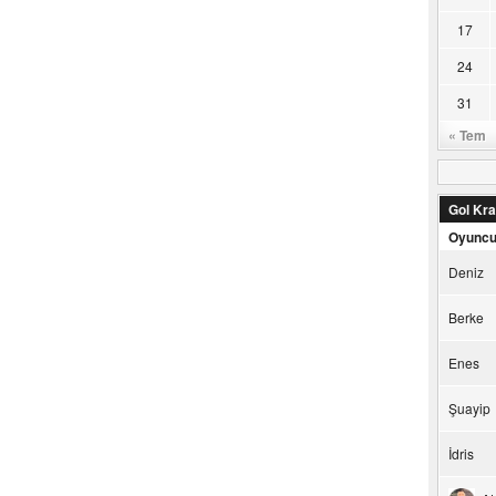
17
24
31
« Tem
Gol Kral
Oyunc
Deniz
Berke
Enes
Şuayip
İdris