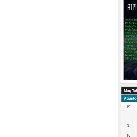
Maç Ta
Ağusto
P
3
10