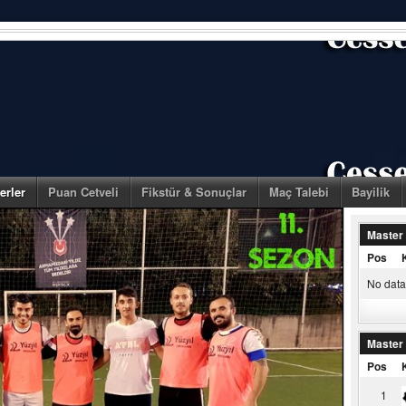
erler
Puan Cetveli
Fikstür & Sonuçlar
Maç Talebi
Bayilik
Master
Pos
No data 
Master
Pos
1