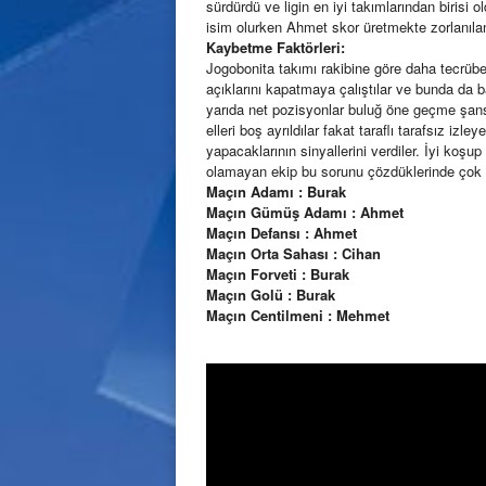
sürdürdü ve ligin en iyi takımlarından birisi
isim olurken Ahmet skor üretmekte zorlanılan 
Kaybetme Faktörleri:
Jogobonita takımı rakibine göre daha tecrü
açıklarını kapatmaya çalıştılar ve bunda da baş
yarıda net pozisyonlar buluğ öne geçme şans
elleri boş ayrıldılar fakat taraflı tarafsız izle
yapacaklarının sinyallerini verdiler. İyi koş
olamayan ekip bu sorunu çözdüklerinde çok
Maçın Adamı : Burak
Maçın Gümüş Adamı : Ahmet
Maçın Defansı : Ahmet
Maçın Orta Sahası : Cihan
Maçın Forveti : Burak
Maçın Golü : Burak
Maçın Centilmeni : Mehmet