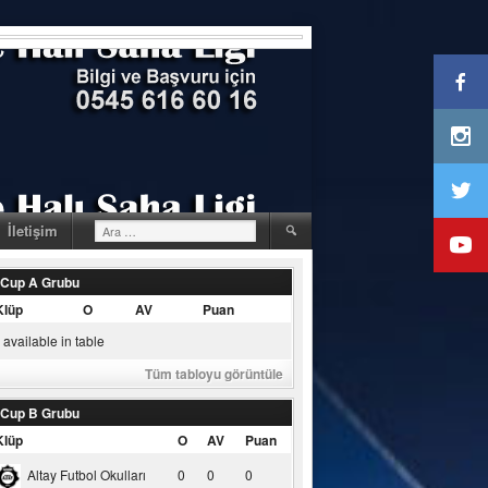
Arama:
İletişim
 Cup A Grubu
Klüp
O
AV
Puan
available in table
Tüm tabloyu görüntüle
 Cup B Grubu
Klüp
O
AV
Puan
Altay Futbol Okulları
0
0
0