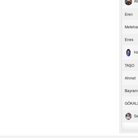
At
Eren
Meteha
Enes
H
TAŞO
Ahmet
Bayram
GÖKAL
Se