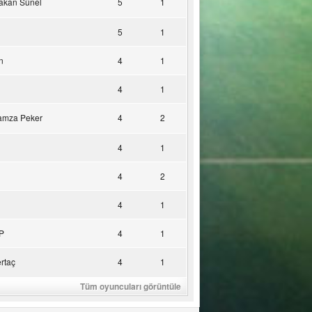
akan Sünel
5
1
5
1
n
4
1
4
1
amza Peker
4
2
4
1
4
2
4
1
P
4
1
rtaç
4
1
Tüm oyuncuları görüntüle