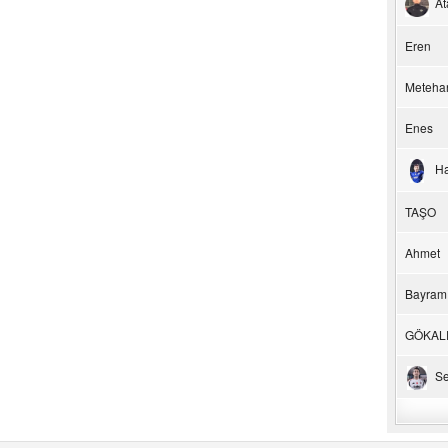
At
Eren
Meteha
Enes
H
TAŞO
Ahmet
Bayram
GÖKAL
Se