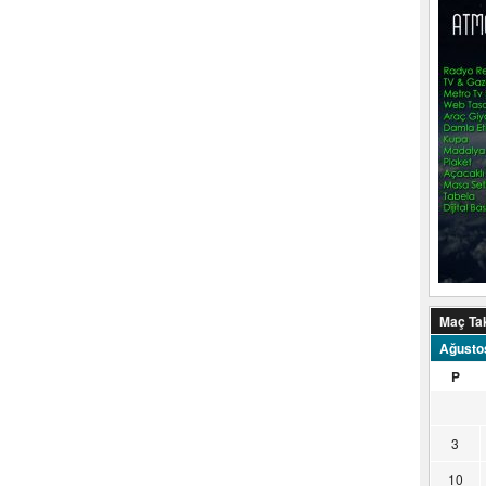
Maç Ta
Ağusto
P
3
10