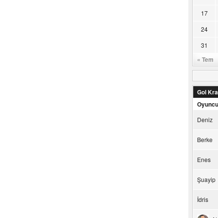
17
24
31
« Tem
Gol Kral
Oyunc
Deniz
Berke
Enes
Şuayip
İdris