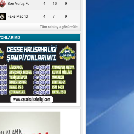
Son Vuruş Fc
4
16
9
Fake Madrid
4
7
9
Tüm tabloyu görüntüle
YONLARIMIZ