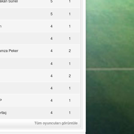
akan Sünel
5
1
5
1
n
4
1
4
1
amza Peker
4
2
4
1
4
2
4
1
P
4
1
rtaç
4
1
Tüm oyuncuları görüntüle