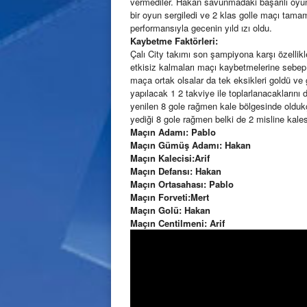
vermediler. Hakan savunmadaki başarılı oyun
bir oyun sergiledi ve 2 klas golle maçı tamam
performansıyla gecenin yıld ızı oldu.
Kaybetme Faktörleri:
Çalı City takımı son şampiyona karşı özellikl
etkisiz kalmaları maçı kaybetmelerine sebep
maça ortak olsalar da tek eksikleri goldü ve 
yapılacak 1 2 takviye ile toplarlanacakları
yenilen 8 gole rağmen kale bölgesinde oldukça 
yediği 8 gole rağmen belki de 2 misline kale
Maçın Adamı: Pablo
Maçın Gümüş Adamı: Hakan
Maçın Kalecisi:Arif
Maçın Defansı: Hakan
Maçın Ortasahası: Pablo
Maçın Forveti:Mert
Maçın Golü: Hakan
Maçın Centilmeni: Arif