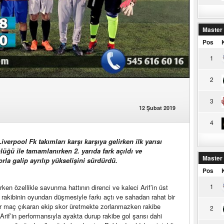
Master
Pos
1
2
3
12 Şubat 2019
4
verpool Fk takımları karşı karşıya gelirken ilk yarısı
lüğü ile tamamlanırken 2. yarıda fark açıldı ve
Master
rla galip ayrılıp yükselişini sürdürdü.
Pos
1
ken özellikle savunma hattının direnci ve kaleci Arif’in üst
rakibinin oyundan düşmesiyle farkı açtı ve sahadan rahat bir
bir maç çıkaran ekip skor üretmekte zorlanmazken rakibe
2
Arif’in performansıyla ayakta durup rakibe gol şansı dahi