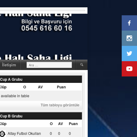
Arama:
İletişim
 Cup A Grubu
Klüp
O
AV
Puan
available in table
Tüm tabloyu görüntüle
 Cup B Grubu
Klüp
O
AV
Puan
Altay Futbol Okulları
0
0
0