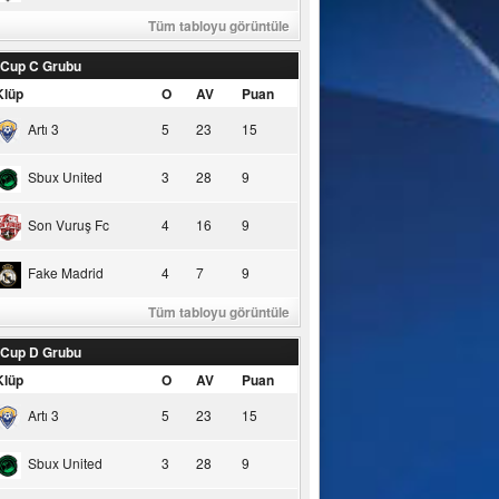
Tüm tabloyu görüntüle
 Cup C Grubu
Klüp
O
AV
Puan
Artı 3
5
23
15
Sbux United
3
28
9
Son Vuruş Fc
4
16
9
Fake Madrid
4
7
9
Tüm tabloyu görüntüle
 Cup D Grubu
Klüp
O
AV
Puan
Artı 3
5
23
15
Sbux United
3
28
9