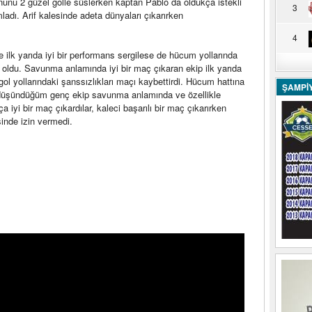
unu 2 güzel golle süslerken kaptan Pablo da oldukça istekli
3
ladı. Arif kalesinde adeta dünyaları çıkarırken
4
e ilk yarıda iyi bir performans sergilese de hücum yollarında
 oldu. Savunma anlamında iyi bir maç çıkaran ekip ilk yarıda
gol yollarındaki şanssızlıkları maçı kaybettirdi. Hücum hattına
ŞAMPİ
nı düşündüğüm genç ekip savunma anlamında ve özellikle
iyi bir maç çıkardılar, kaleci başarılı bir maç çıkarırken
sinde izin vermedi.