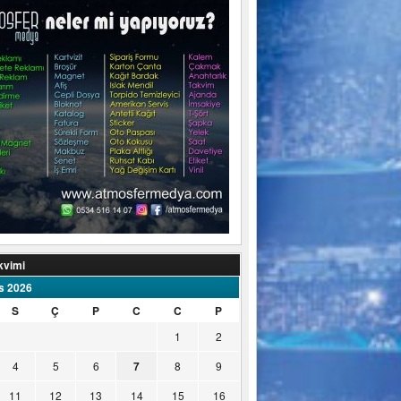
kvimi
s 2026
S
Ç
P
C
C
P
1
2
4
5
6
7
8
9
11
12
13
14
15
16