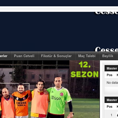
erler
Puan Cetveli
Fikstür & Sonuçlar
Maç Talebi
Bayilik
Master
Pos
No data 
Master
Pos
1