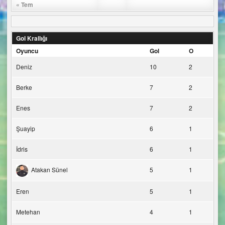
« Tem
Gol Krallığı
Oyuncu
Gol
O
Deniz
10
2
Berke
7
2
Enes
7
2
Şuayip
6
1
İdris
6
1
Atakan Sünel
5
1
Eren
5
1
Metehan
4
1