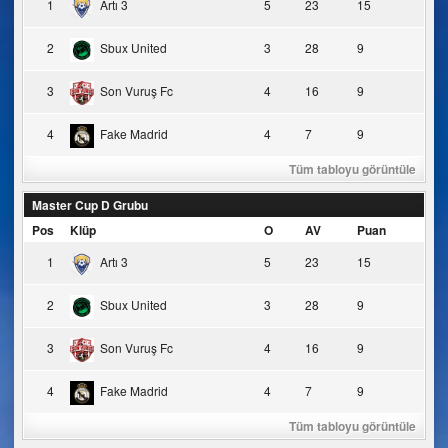
1
Artı 3
5
23
15
2
Sbux United
3
28
9
3
Son Vuruş Fc
4
16
9
4
Fake Madrid
4
7
9
Tüm tabloyu görüntüle
Master Cup D Grubu
Pos
Klüp
O
AV
Puan
1
Artı 3
5
23
15
2
Sbux United
3
28
9
3
Son Vuruş Fc
4
16
9
4
Fake Madrid
4
7
9
Tüm tabloyu görüntüle