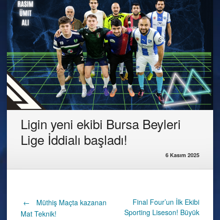
Ligin yeni ekibi Bursa Beyleri
Lige İddialı başladı!
6 Kasım 2025
Post
Final Four’un İlk Ekibi
←
Müthiş Maçta kazanan
Sporting Liseson! Büyük
Mat Teknik!