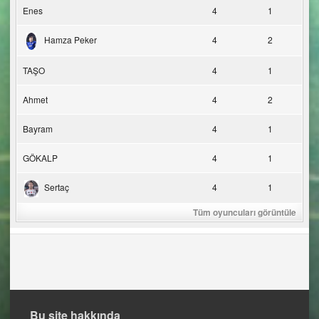
Enes
4
1
Hamza Peker
4
2
TAŞO
4
1
Ahmet
4
2
Bayram
4
1
GÖKALP
4
1
Sertaç
4
1
Tüm oyuncuları görüntüle
Bu site hakkında