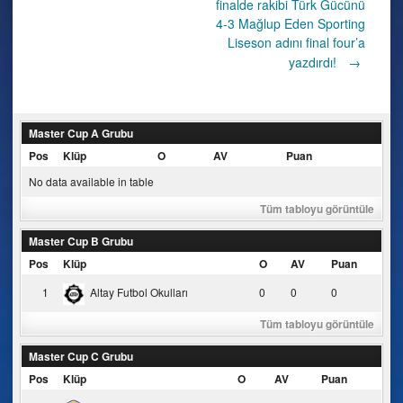
finalde rakibi Türk Gücünü
navigation
4-3 Mağlup Eden Sporting
Liseson adını final four’a
yazdırdı!
→
Master Cup A Grubu
Pos
Klüp
O
AV
Puan
No data available in table
Tüm tabloyu görüntüle
Master Cup B Grubu
Pos
Klüp
O
AV
Puan
1
Altay Futbol Okulları
0
0
0
Tüm tabloyu görüntüle
Master Cup C Grubu
Pos
Klüp
O
AV
Puan