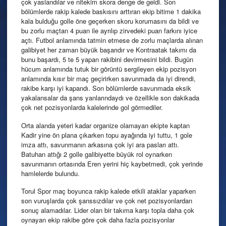
çok yaslandılar ve nitekim skora denge de geldi. Son
bölümlerde rakip kalede baskısını arttıran ekip bitime 1 dakika
kala bulduğu golle öne geçerken skoru korumasını da bildi ve
bu zorlu maçtan 4 puan ile ayrılıp zirvedeki puan farkını iyice
açtı. Futbol anlamında tatmin etmese de zorlu maçlarda alınan
galibiyet her zaman büyük başarıdır ve Kontraatak takımı da
bunu başardı, 5 te 5 yapan rakibini devirmesini bildi. Bugün
hücum anlamında tutuk bir görüntü sergileyen ekip pozisyon
anlamında kısır bir maç geçirirken savunmada da iyi direndi,
rakibe karşı iyi kapandı. Son bölümlerde savunmada eksik
yakalansalar da şans yanlarındaydı ve özellikle son dakikada
çok net pozisyonlarda kalelerinde gol görmediler.
Orta alanda yeteri kadar organize olamayan ekipte kaptan
Kadir yine ön plana çıkarken topu ayağında iyi tuttu, 1 gole
imza attı, savunmanın arkasına çok iyi ara pasları attı.
Batuhan attığı 2 golle galibiyette büyük rol oynarken
savunmanın ortasında Eren
yerini hiç kaybetmedi, çok yerinde
hamlelerde bulundu.
Torul Spor maç boyunca rakip kalede etkili ataklar yaparken
son vuruşlarda çok şanssızdılar ve çok net pozisyonlardan
sonuç alamadılar. Lider olan bir takıma karşı topla daha çok
oynayan ekip rakibe göre çok daha fazla pozisyonlar