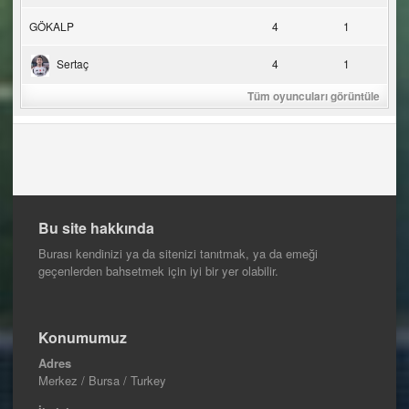
GÖKALP
4
1
Sertaç
4
1
Tüm oyuncuları görüntüle
Bu site hakkında
Burası kendinizi ya da sitenizi tanıtmak, ya da emeği
geçenlerden bahsetmek için iyi bir yer olabilir.
Konumumuz
Adres
Merkez / Bursa / Turkey