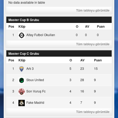
No data available in table
Tüm tabloyu görüntüle
Master Cup B Grubu
Pos
Klüp
O
AV
Puan
1
Altay Futbol Okulları
0
0
0
Tüm tabloyu görüntüle
Master Cup C Grubu
Pos
Klüp
O
AV
Puan
1
Artı 3
5
23
15
2
Sbux United
3
28
9
3
Son Vuruş Fc
4
16
9
4
Fake Madrid
4
7
9
Tüm tabloyu görüntüle