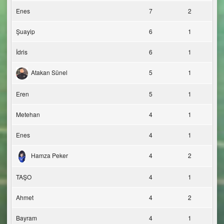
Enes
7
2
Şuayip
6
1
İdris
6
1
Atakan Sünel
5
1
Eren
5
1
Metehan
4
1
Enes
4
1
Hamza Peker
4
2
TAŞO
4
1
Ahmet
4
2
Bayram
4
1