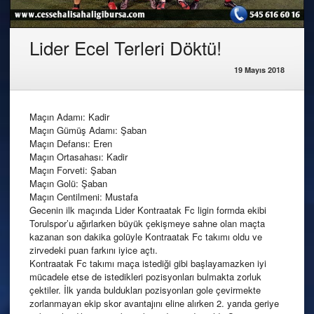
Lider Ecel Terleri Döktü!
19 Mayıs 2018
Maçın Adamı: Kadir
Maçın Gümüş Adamı: Şaban
Maçın Defansı: Eren
Maçın Ortasahası: Kadir
Maçın Forveti: Şaban
Maçın Golü: Şaban
Maçın Centilmeni: Mustafa
Gecenin ilk maçında Lider Kontraatak Fc ligin formda ekibi
Torulspor’u ağırlarken büyük çekişmeye sahne olan maçta
kazanan son dakika golüyle Kontraatak Fc takımı oldu ve
zirvedeki puan farkını iyice açtı.
Kontraatak Fc takımı maça istediği gibi başlayamazken iyi
mücadele etse de istedikleri pozisyonları bulmakta zorluk
çektiler. İlk yarıda buldukları pozisyonları gole çevirmekte
zorlanmayan ekip skor avantajını eline alırken 2. yarıda geriye