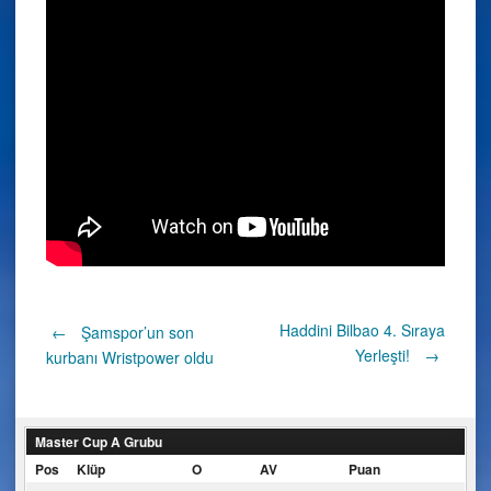
Post
Haddini Bilbao 4. Sıraya
←
Şamspor’un son
Yerleşti!
→
kurbanı Wristpower oldu
navigation
Master Cup A Grubu
Pos
Klüp
O
AV
Puan