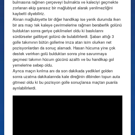
bulmasına rağmen çerçeveyi bulmakta ve kaleciyi geçmekte
zorlanan ekip şanssız bir mağlubiyet alarak yenilmezliğini
kaybetti diyebiliriz.
Alınan mağlubiyette bir diğer handikap ise yenik durumda iken
bir ara maçı tek kaleye çevirmelerine rağmen beraber
lik golünü
bulduktan sonra geriye çekilmeleri oldu ki baskılarını
sürdürseler galibiyet golünü de bulabilirlerdi. Şaban attığı 3
golle takımının bütün gollerine imza atan isim olurken net
pozisyonlardan da sonuç alamadı. Hasan hücuma yine çok
destek verirken golü bulduktan sonra yine savunmaya
geçmesi takımın hücum gücünü azalttı ve bu handikap gol
yemelerine sebep oldu.
Ayrıca maçın kırılma anı da son dakikada yedikleri golden
sonra uzatma dakikalarında kale direğinin dibinden topun auta
git
mesi oldu ki bu pozisyon golle sonuçlansa maçtan puanla
ayrılabilirlerdi.