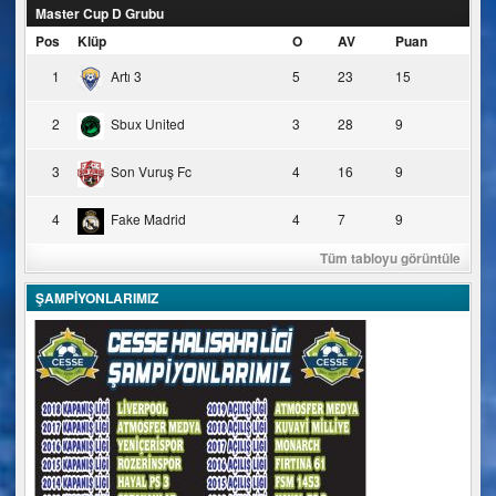
Master Cup D Grubu
Pos
Klüp
O
AV
Puan
1
Artı 3
5
23
15
2
Sbux United
3
28
9
3
Son Vuruş Fc
4
16
9
4
Fake Madrid
4
7
9
Tüm tabloyu görüntüle
ŞAMPİYONLARIMIZ