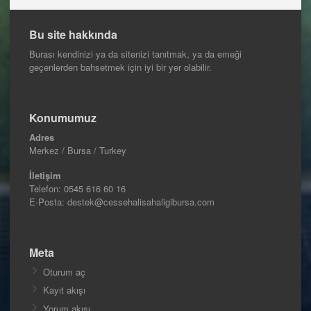
Bu site hakkında
Burası kendinizi ya da sitenizi tanıtmak, ya da emeği
geçenlerden bahsetmek için iyi bir yer olabilir.
Konumumuz
Adres
Merkez / Bursa / Turkey
İletişim
Telefon:
0545 616 60 16
E-Posta: destek@cessehalisahaligibursa.com
Meta
Oturum aç
Kayıt akışı
Yorum akışı