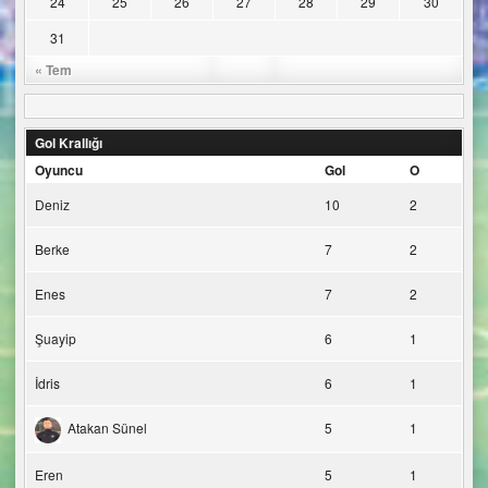
24
25
26
27
28
29
30
31
« Tem
Gol Krallığı
Oyuncu
Gol
O
Deniz
10
2
Berke
7
2
Enes
7
2
Şuayip
6
1
İdris
6
1
Atakan Sünel
5
1
Eren
5
1