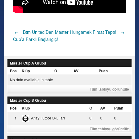
Post
←
Btm United’Den Master
Hungamek Fırsat Tepti!
→
Cup’a Farklı Başlangıç!
navigation
Master Cup A Grubu
Pos
Klüp
O
AV
Puan
No data available in table
Tüm tabloyu görüntüle
Master Cup B Grubu
Pos
Klüp
O
AV
Puan
1
Altay Futbol Okulları
0
0
0
Tüm tabloyu görüntüle