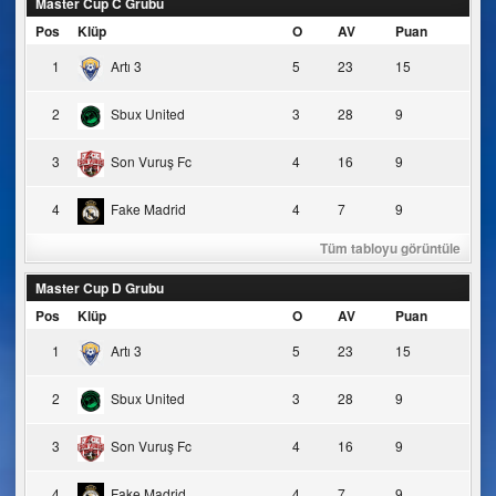
Master Cup C Grubu
Pos
Klüp
O
AV
Puan
1
Artı 3
5
23
15
2
Sbux United
3
28
9
3
Son Vuruş Fc
4
16
9
4
Fake Madrid
4
7
9
Tüm tabloyu görüntüle
Master Cup D Grubu
Pos
Klüp
O
AV
Puan
1
Artı 3
5
23
15
2
Sbux United
3
28
9
3
Son Vuruş Fc
4
16
9
4
Fake Madrid
4
7
9