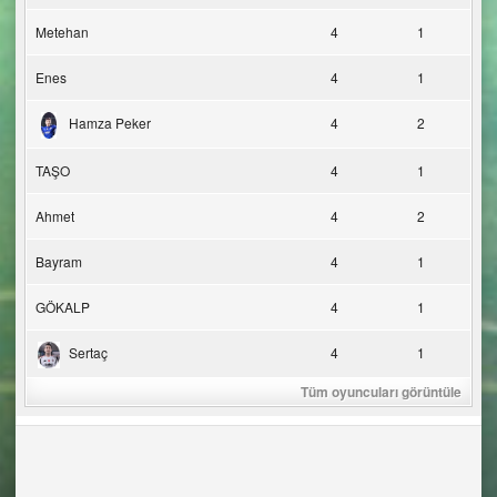
Metehan
4
1
Enes
4
1
Hamza Peker
4
2
TAŞO
4
1
Ahmet
4
2
Bayram
4
1
GÖKALP
4
1
Sertaç
4
1
Tüm oyuncuları görüntüle