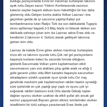
bulduğu pozisyonlarda Emre’nin inanılmaz kurtarışları takımını
ayak tuttu.Geçen sezon Yıldırım Konferansında sezonun
kalecisi seçilen başarılı eldiven bunu haketttiğini bir kez daha
göstermiş oldu.Gelişen kontra atakta Volkan Lasmax’ı öne
geçirirken geride de iyi savunma yaptılar.Kaleyi şut
bombardımanına tutan Radyo Türk ise son dakikalarda Tugayla
skoru eşitlemeyi başardı.3-3.Maç böyle mi bitecek derken son
dakikada sahneye çıkan isim ise Lasmax adına Enes oldu ve
kendisinin 2.takımının 4. Golünü atarak galibiyeti takımına
getiren isim oldu.
Lasmax da kalede Emre görev alırken inanılmaz kurtarışlara
imza attı ve takımını oyunda tuttu.Çok net gol pozisyonlarını
başarıyla kurtaran kaleci bu sezonda formda olduğunu
gösterdi.Savunmada Volkan yerini kaybetmezken etkili
savunmasının yanı sıra ataklara çıkıp golde aradı ve attığı 2
golle gecenin yıldızı oldu.Mert kanadını başarıyla savunurken
arkadaşlarını sürekli uyararak oyun içinde tuttu.Ozi maç
genelinde mevkisini pek kaybetmezken rakibin baskılı oynadığı
süre içerisinde en çok yaptığı şeyi yaptı ve oyunu çok iyi
soğutarak rakibin baskısını kırdı.Orta alanda Gökalp topları
dağıtan oyuncu olurken uzaktan da etkili şutlar attı ancak gol
sevinci yaşayamadı.Bayram günün etkisiz isimlerinden olurken
istediklerini bir türlü sahaya yansıtamadı.Enes ilerde çok