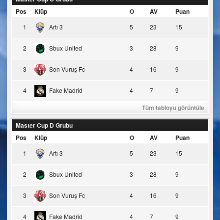
Pos
Klüp
O
AV
Puan
1
Artı 3
5
23
15
2
Sbux United
3
28
9
3
Son Vuruş Fc
4
16
9
4
Fake Madrid
4
7
9
Tüm tabloyu görüntüle
Master Cup D Grubu
Pos
Klüp
O
AV
Puan
1
Artı 3
5
23
15
2
Sbux United
3
28
9
3
Son Vuruş Fc
4
16
9
4
Fake Madrid
4
7
9