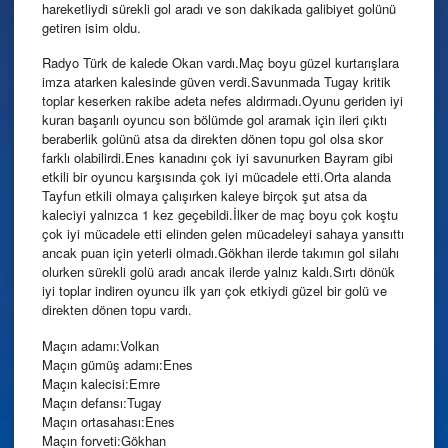
hareketliydi sürekli gol aradı ve son dakikada galibiyet golünü
getiren isim oldu.
Radyo Türk de kalede Okan vardı.Maç boyu güzel kurtarışlara
imza atarken kalesinde güven verdi.Savunmada Tugay kritik
toplar keserken rakibe adeta nefes aldırmadı.Oyunu geriden iyi
kuran başarılı oyuncu son bölümde gol aramak için ileri çıktı
beraberlik golünü atsa da direkten dönen topu gol olsa skor
farklı olabilirdi.Enes kanadını çok iyi savunurken Bayram gibi
etkili bir oyuncu karşısında çok iyi mücadele etti.Orta alanda
Tayfun etkili olmaya çalışırken kaleye birçok şut atsa da
kaleciyi yalnızca 1 kez geçebildi.İlker de maç boyu çok koştu
çok iyi mücadele etti elinden gelen mücadeleyi sahaya yansıttı
ancak puan için yeterli olmadı.Gökhan ilerde takımın gol silahı
olurken sürekli golü aradı ancak ilerde yalnız kaldı.Sırtı dönük
iyi toplar indiren oyuncu ilk yarı çok etkiydi güzel bir golü ve
direkten dönen topu vardı.
Maçın adamı:Volkan
Maçın gümüş adamı:Enes
Maçın kalecisi:Emre
Maçın defansı:Tugay
Maçın ortasahası:Enes
Maçın forveti:Gökhan