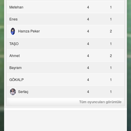
Metehan
4
1
Enes
4
1
Hamza Peker
4
2
TAŞO
4
1
Ahmet
4
2
Bayram
4
1
GÖKALP
4
1
Sertaç
4
1
Tüm oyuncuları görüntüle