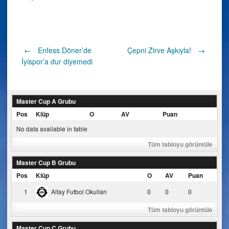
Post
←
Enfess Döner’de
Çepni Zirve Aşkıyla!
→
İyispor’a dur diyemedi
navigation
Master Cup A Grubu
Pos
Klüp
O
AV
Puan
No data available in table
Tüm tabloyu görüntüle
Master Cup B Grubu
Pos
Klüp
O
AV
Puan
1
Altay Futbol Okulları
0
0
0
Tüm tabloyu görüntüle
Master Cup C Grubu