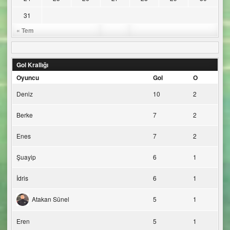
31
« Tem
Gol Krallığı
Oyuncu
Gol
O
Deniz
10
2
Berke
7
2
Enes
7
2
Şuayip
6
1
İdris
6
1
Atakan Sünel
5
1
Eren
5
1