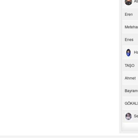
At
Eren
Meteha
Enes
H
TAŞO
Ahmet
Bayram
GÖKAL
Se