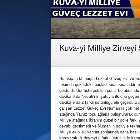
Kuva-yi Milliye Zirvey
Bu akşam ki maçta Lezzet Güveç Evi ve Kuvayi
takımda çok istekli başladı kıran kırana bir 
gösterdi. Üst üste çekilen şutlar beraberinde
dakika 6 da Necati’nin şutuyla ilk öne geçe
dakika 9 da 2 farklı üstünlüğü ele geçirdi. 
çalışan Lezzet Güveç Evi Numan la çok net 
atağında Yavuz topu ağlarla buluşturarak du
Milliye atağında İbrahim güzel bir golle fark
cevabı gecikmedi ve Numan’ın golüyle tekrard
Milliye ekibi ilk yarının sonlarında daha bas
koruyarak ilk devreyi 2 farklı üstünlükle kapat