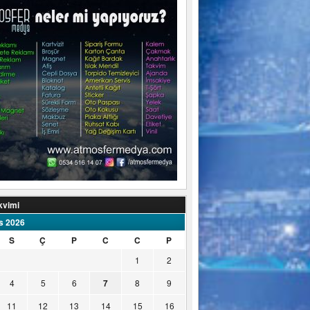
kvimi
s 2026
S
Ç
P
C
C
P
1
2
4
5
6
7
8
9
11
12
13
14
15
16