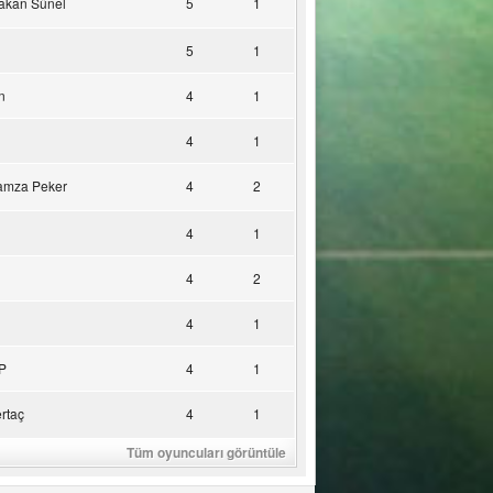
akan Sünel
5
1
5
1
n
4
1
4
1
amza Peker
4
2
4
1
4
2
4
1
P
4
1
rtaç
4
1
Tüm oyuncuları görüntüle