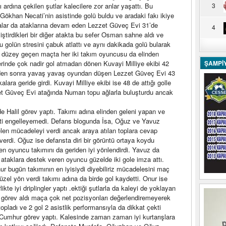
dı ardına çekilen şutlar kalecilere zor anlar yaşattı. Bu
3
Gökhan Necati’nin asistinde golü buldu ve aradaki fakı ikiye
salar da ataklarına devam eden Lezzet Güveç Evi 31’de
4
ştirdikleri bir diğer atakta bu sefer Osman sahne aldı ve
u golün stresini çabuk atlattı ve aynı dakikada golü bularak
üst düzey geçen maçta her iki takım oyuncusu da elinden
lerinde çok nadir gol atmadan dönen Kuvayi Milliye ekibi 42
ŞAMPİ
golden sonra yavaş yavaş oyundan düşen Lezzet Güveç Evi 43
lara geride girdi. Kuvayi Milliye ekibi ise 48 de attığı golle
zzet Güveç Evi atağında Numan topu ağlarla buluşturdu ancak
Halil görev yaptı. Takımı adına elinden geleni yapan ve
yeti engelleyemedi. Defans blogunda İsa, Oğuz ve Yavuz
en mücadeleyi verdi ancak araya atılan toplara cevap
erdi. Oğuz ise defansta diri bir görüntü ortaya koydu
 oyuncu takımını da geriden iyi yönlendirdi. Yavuz da
ataklara destek veren oyuncu güzelde iki gole imza attı.
r bugün takımının en iyisiydi diyebiliriz mücadelesini maç
el yön verdi takımı adına da birde gol kaydetti. Onur ise
likte iyi driplingler yaptı .ektiği şutlarla da kaleyi de yoklayan
 görev aldı maça çok net pozisyonları değerlendiremeyerek
opladı ve 2 gol 2 asistlik performansıyla da dikkat çekti
Cumhur görev yaptı. Kalesinde zaman zaman iyi kurtarışlara