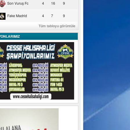
Son Vuruş Fc
4
16
9
Fake Madrid
4
7
9
Tüm tabloyu görüntüle
YONLARIMIZ