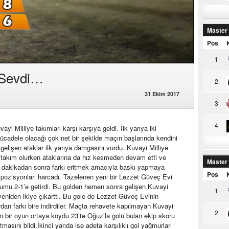
Master
Pos
1
i Sevdi…
2
31 Ekim 2017
3
4
 Milliye takımları karşı karşıya geldi. İlk yarıya iki
mücadele olacağı çok net bir şekilde maçın başlarında kendini
 gelişen ataklar ilk yarıya damgasını vurdu. Kuvayi Milliye
n takım olurken ataklarına da hız kesmeden devam etti ve
Master
Bu dakikadan sonra farkı eritmek amacıyla baskı yapmaya
Pos
pozisyonları harcadı. Tazelenen yeni bir Lezzet Güveç Evi
rumu 2-1’e getirdi. Bu golden hemen sonra gelişen Kuvayi
1
ı yeniden ikiye çıkarttı. Bu gole de Lezzet Güveç Evinin
an farkı bire indirdiler. Maçta rehavete kapılmayan Kuvayi
2
kın bir oyun ortaya koydu 23’te Oğuz’la golü bulan ekip skoru
masını bildi.İkinci yarıda ise adeta karşılıklı gol yağmurları