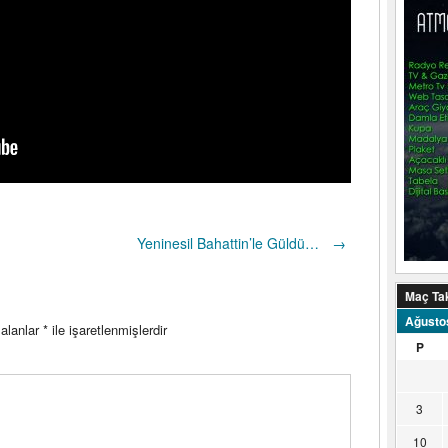
Yeninesil Bahattin’le Güldü…
→
Maç Ta
Ağusto
 alanlar
*
ile işaretlenmişlerdir
P
3
10