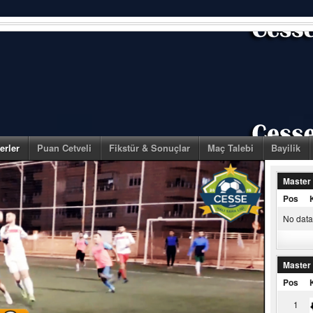
erler
Puan Cetveli
Fikstür & Sonuçlar
Maç Talebi
Bayilik
Master
Pos
No data 
Master
Pos
1