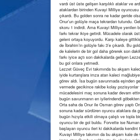
vardı üst üste gelişen karşılıklı ataklar ve ar
ataklardan birinden Kuvayi Milliye oyuncusu 
çıkardı. Bu golden sonra ne kadar geride ol
Onur’un golüyle maça tekrardan tutundu. Geli
skoru 1 indirdi. Ama Kuvayi Milliye yenilen b
farkı tekrar ikiye getirdi. Mücadele olarak 
geleni ortaya koyuyordu. Karşı kaleye gittik
de İbrahim’in golüyle fakı 3’e çıkardı. Bu 
de kalelerin de bir gol daha görerek son dakika
farkı iyice açtı son dakikalarda gelişen Le
bu gol onlara yetmedi.
Lezzet Güveç Evi takımında bu akşam kalede 
iyide kurtarışlara imza atan kaleci mağlubi
görev aldı. İsa bugün savunmada eşinden gel
vermede gecikince rakibe kolay pozisyonlar v
mücadelesini maç sonuna kadar devam ettiren
bugün savunmanın en iyilerindendi göbekten 
Orta saha da Onur ile Osman görev yaptı Onu
sonuna kadar sürdüren oyuncu ataklara da güz
bugün hızıyla etkili olmaya çalıştı ve topla bir
oyuncu bir de gol buldu. Forvette ise Numan
başlayan oyuncu ileri ki dakikalarda kendini t
Kuvayi Milliye takımın da bu akşam kale de 