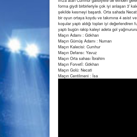
imza atan Cumhur galibiyete de elinden gel
forma giydi birbirleriyle çok iyi anlaşan 3′ k
şekilde kesmeyi başardı. Orta sahada Necati
bir oyun ortaya koydu ve takımına 4 asist ve 
koşular yaptı aldığı topları iyi değerlendiren
yaptı bugün rakip kaleyi adeta gol yağmuruna
Maçın Adamı : Gökhan
Maçın Gümüş Adamı : Numan
Maçın Kalecisi: Cumhur
Maçın Defansı: Yavuz
Maçın Orta sahası İbrahim
Maçın Forvetİ: Gökhan
Maçın Golü: Necati
Maçın Centilmeni : İsa