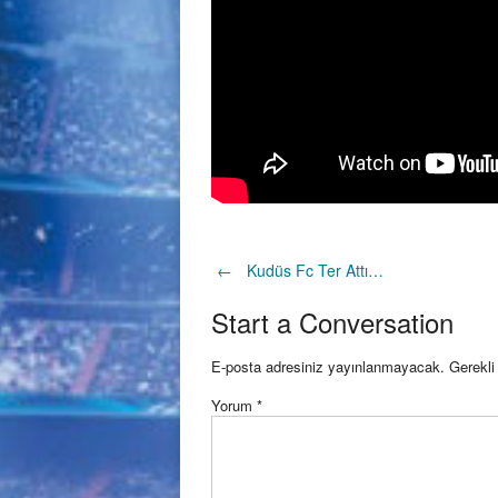
Post
←
Kudüs Fc Ter Attı…
Start a Conversation
navigation
E-posta adresiniz yayınlanmayacak.
Gerekli
Yorum
*