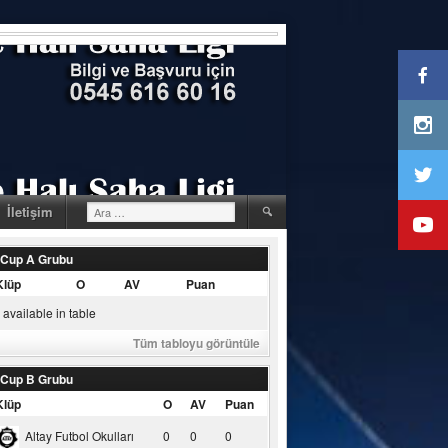
Arama:
İletişim
 Cup A Grubu
Klüp
O
AV
Puan
available in table
Tüm tabloyu görüntüle
 Cup B Grubu
Klüp
O
AV
Puan
Altay Futbol Okulları
0
0
0