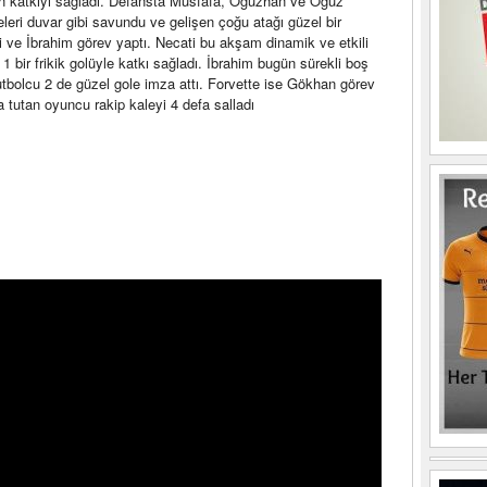
en katkıyı sağladı. Defansta Musfafa, Oğuzhan ve Oğuz
aleleri duvar gibi savundu ve gelişen çoğu atağı güzel bir
 ve İbrahim görev yaptı. Necati bu akşam dinamik ve etkili
1 bir frikik golüyle katkı sağladı. İbrahim bugün sürekli boş
 futbolcu 2 de güzel gole imza attı. Forvette ise Gökhan görev
 tutan oyuncu rakip kaleyi 4 defa salladı