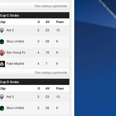
Tüm tabloyu görüntüle
 Cup C Grubu
Klüp
O
AV
Puan
Artı 3
5
23
15
Sbux United
3
28
9
Son Vuruş Fc
4
16
9
Fake Madrid
4
7
9
Tüm tabloyu görüntüle
 Cup D Grubu
Klüp
O
AV
Puan
Artı 3
5
23
15
Sbux United
3
28
9