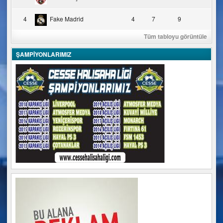
4
Fake Madrid
4
7
9
Tüm tabloyu görüntüle
ŞAMPİYONLARIMIZ