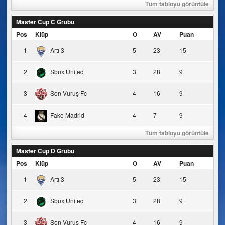
Tüm tabloyu görüntüle
Master Cup C Grubu
Pos
Klüp
O
AV
Puan
1
Artı 3
5
23
15
2
Sbux United
3
28
9
3
Son Vuruş Fc
4
16
9
4
Fake Madrid
4
7
9
Tüm tabloyu görüntüle
Master Cup D Grubu
Pos
Klüp
O
AV
Puan
1
Artı 3
5
23
15
2
Sbux United
3
28
9
3
Son Vuruş Fc
4
16
9