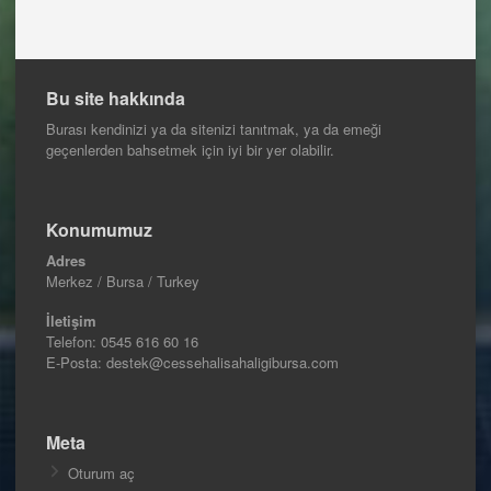
Bu site hakkında
Burası kendinizi ya da sitenizi tanıtmak, ya da emeği
geçenlerden bahsetmek için iyi bir yer olabilir.
Konumumuz
Adres
Merkez / Bursa / Turkey
İletişim
Telefon:
0545 616 60 16
E-Posta: destek@cessehalisahaligibursa.com
Meta
Oturum aç