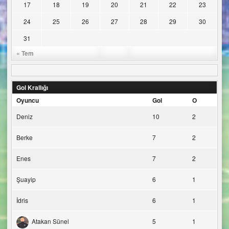
17
18
19
20
21
22
23
24
25
26
27
28
29
30
31
« Tem
Gol Krallığı
Oyuncu
Gol
O
Deniz
10
2
Berke
7
2
Enes
7
2
Şuayip
6
1
İdris
6
1
Atakan Sünel
5
1