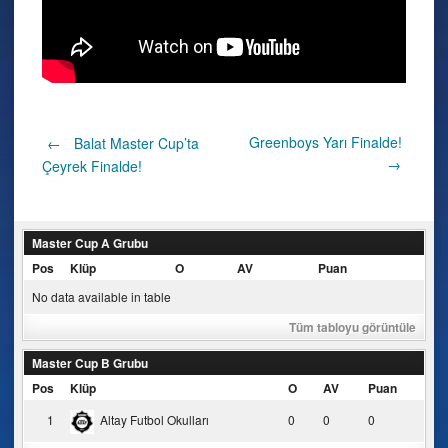
Post
Greenboys Yarı Finalde!
←
Balat Master Cup’ta
→
Çeyrek Finalde!
navigation
Master Cup A Grubu
Pos
Klüp
O
AV
Puan
No data available in table
Tüm tabloyu görüntüle
Master Cup B Grubu
Pos
Klüp
O
AV
Puan
1
Altay Futbol Okulları
0
0
0