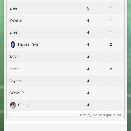
Eren
5
1
Metehan
4
1
Enes
4
1
Hamza Peker
4
2
TAŞO
4
1
Ahmet
4
2
Bayram
4
1
GÖKALP
4
1
Sertaç
4
1
Tüm oyuncuları görüntüle