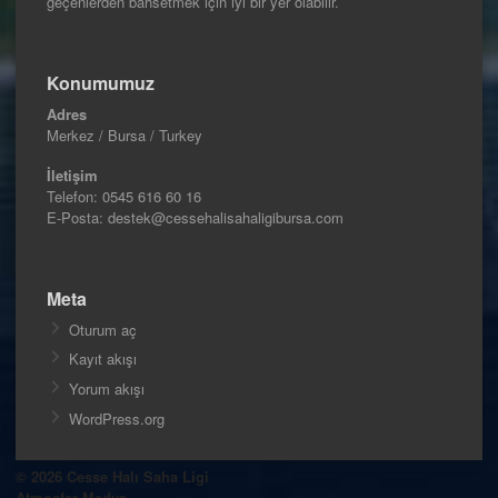
geçenlerden bahsetmek için iyi bir yer olabilir.
Konumumuz
Adres
Merkez / Bursa / Turkey
İletişim
Telefon:
0545 616 60 16
E-Posta: destek@cessehalisahaligibursa.com
Meta
Oturum aç
Kayıt akışı
Yorum akışı
WordPress.org
© 2026 Cesse Halı Saha Ligi
Atmosfer Medya