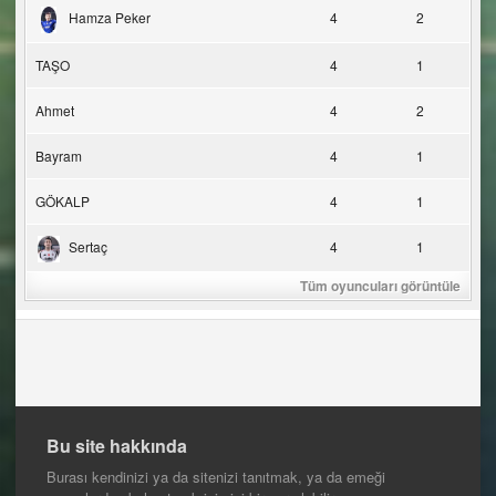
Hamza Peker
4
2
TAŞO
4
1
Ahmet
4
2
Bayram
4
1
GÖKALP
4
1
Sertaç
4
1
Tüm oyuncuları görüntüle
Bu site hakkında
Burası kendinizi ya da sitenizi tanıtmak, ya da emeği