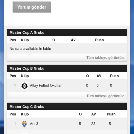
Master Cup A Grubu
Pos
Klüp
O
AV
Puan
No data available in table
Tüm tabloyu görüntüle
Master Cup B Grubu
Pos
Klüp
O
AV
Puan
1
Altay Futbol Okulları
0
0
0
Tüm tabloyu görüntüle
Master Cup C Grubu
Pos
Klüp
O
AV
Puan
1
Artı 3
5
23
15