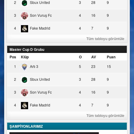
2
Sbux United
3
28
9
3
Son Vuruş Fc
4
16
9
4
Fake Madrid
4
7
9
Tüm tabloyu görüntüle
Master Cup D Grubu
Pos
Klüp
O
AV
Puan
1
Artı 3
5
23
15
2
Sbux United
3
28
9
3
Son Vuruş Fc
4
16
9
4
Fake Madrid
4
7
9
Tüm tabloyu görüntüle
ŞAMPİYONLARIMIZ