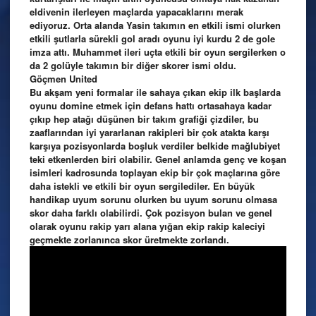
eldivenin ilerleyen maçlarda yapacaklarını merak
ediyoruz. Orta alanda Yasin takımın en etkili ismi olurken
etkili şutlarla sürekli gol aradı oyunu iyi kurdu 2 de gole
imza attı. Muhammet ileri uçta etkili bir oyun sergilerken o
da 2 golüyle takımın bir diğer skorer ismi oldu.
Göçmen United
Bu akşam yeni formalar ile sahaya çıkan ekip ilk başlarda
oyunu domine etmek için defans hattı ortasahaya kadar
çıkıp hep atağı düşünen bir takım grafiği çizdiler, bu
zaaflarından iyi yararlanan rakipleri bir çok atakta karşı
karşıya pozisyonlarda boşluk verdiler belkide mağlubiyet
teki etkenlerden biri olabilir. Genel anlamda genç ve koşan
isimleri kadrosunda toplayan ekip bir çok maçlarına göre
daha istekli ve etkili bir oyun sergilediler. En büyük
handikap uyum sorunu olurken bu uyum sorunu olmasa
skor daha farklı olabilirdi. Çok pozisyon bulan ve genel
olarak oyunu rakip yarı alana yığan ekip rakip kaleciyi
geçmekte zorlanınca skor üretmekte zorlandı.