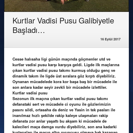
Kurtlar Vadisi Pusu Galibiyetle
Başladı…
16 Eylül 2017
Cesse halısaha ligi günün maçında göçmenler utd ve
kurtlar vadisi pusu karşı karşıya geldi. Ligde ilk maçlarına
çıkan kurtlar vadisi pusu takımı kurmuş olduğu genç ve
dinamik takım ile ligde üst sıralara göz kırptı diyebiliriz.
Oynanan mücadelede kora kor başa baş bir mücadele ile
son anlara kadar seyir zevkli bir mücadele izlettiler.
Kurtlar vadisi pusu
Sezonun ilk maçına çıkan kurtlar vadisi pusu takımı
defanstaki sert ve mücadele ci oyunu ile gözlerimizin
pasını sildi, ortasaha da deniz ve Yasin in tek pasları ile
inanılmaz hızlı şekilde rakip kaleye ulaşmaları rakip
defansta zor anlar yaşattı bu akşam ki mücadele de
kalecileri maça damga vurdu diyebiliriz, son ana kadarki
kurtarışları ile maçın altın oyuncusu olmaya hak kazanan