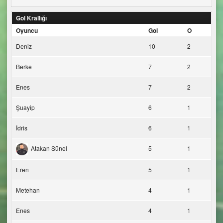
Gol Krallığı
Oyuncu
Gol
O
Deniz
10
2
Berke
7
2
Enes
7
2
Şuayip
6
1
İdris
6
1
Atakan Sünel
5
1
Eren
5
1
Metehan
4
1
Enes
4
1