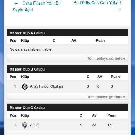
Post
Bu Diriliş Çok Can Yakar!
←
Cska Filistin Yeni Bir
→
Sayfa Açtı!
navigation
Master Cup A Grubu
Pos
Klüp
O
AV
Puan
No data available in table
Tüm tabloyu görüntüle
Master Cup B Grubu
Pos
Klüp
O
AV
Puan
1
Altay Futbol Okulları
0
0
0
Tüm tabloyu görüntüle
Master Cup C Grubu
Pos
Klüp
O
AV
Puan
1
Artı 3
5
23
15