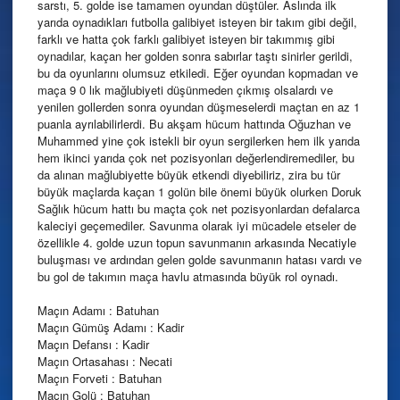
sarstı, 5. golde ise tamamen oyundan düştüler. Aslında ilk
yarıda oynadıkları futbolla galibiyet isteyen bir takım gibi değil,
farklı ve hatta çok farklı galibiyet isteyen bir takımmış gibi
oynadılar, kaçan her golden sonra sabırlar taştı sinirler gerildi,
bu da oyunlarını olumsuz etkiledi. Eğer oyundan kopmadan ve
maça 9 0 lık mağlubiyeti düşünmeden çıkmış olsalardı ve
yenilen gollerden sonra oyundan düşmeselerdi maçtan en az 1
puanla ayrılabilirlerdi. Bu akşam hücum hattında Oğuzhan ve
Muhammed yine çok istekli bir oyun sergilerken hem ilk yarıda
hem ikinci yarıda çok net pozisyonları değerlendiremediler, bu
da alınan mağlubiyette büyük etkendi diyebiliriz, zira bu tür
büyük maçlarda kaçan 1 golün bile önemi büyük olurken Doruk
Sağlık hücum hattı bu maçta çok net pozisyonlardan defalarca
kaleciyi geçemediler. Savunma olarak iyi mücadele etseler de
özellikle 4. golde uzun topun savunmanın arkasında Necatiyle
buluşması ve ardından gelen golde savunmanın hatası vardı ve
bu gol de takımın maça havlu atmasında büyük rol oynadı.
Maçın Adamı : Batuhan
Maçın Gümüş Adamı : Kadir
Maçın Defansı : Kadir
Maçın Ortasahası : Necati
Maçın Forveti : Batuhan
Maçın Golü : Batuhan