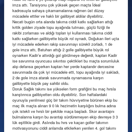
imza attı. Tansiyonu çok yüksek geçen maçta İdeal
kadrosuyla sahaya çıkamamalarına rağmen üst düzey
mücadele ettiler ve haklı bir galibiyet aldılar diyebiliriz.
Necati bugün orta alanda takıma ciddi katkı sağlarken attığı
kritik golden ziyade topu ayağında tutması, güçlü fiziği ile
rakibi zorlaması ve aldığı topları iyi kullanması takıma ciddi
katkı sağlarken galibiyette büyük rol oynadı, Doğukan ileri uçta
iyi mücadele ederken rakip savunmayı sürekli zorladı, 1 de
gole imza attı, Batuhan attığı 2 golle galibiyette büyük rol
oynarken Kadir’e attırdığı gol görülmeye değerdi, kaptan Kadir
ise savunma oyuncusu sıkıntısı çektikleri bu maçta sorumluluk
alıp defansa geçerken kaptan her yerde kaptandır dercesine
savunmada da çok iyi mücadele etti, topu ayağında iyi sakladı,
2 de gole imza atarak savunmada oynamasına karşın
galibiyette büyük pay sahibi oldu.
Doruk Sağlık takımı ise yükselen form grafiğini bu maç hırsla
karıştırınca galibiyetten oldu diyebiliriz. Son haftalardaki
oyunuyla yenilmesi güç bir takım hüvviyetine bürünen ekip bu
maç ilk maçta alınan 9 0 lık hezimetin karşılığını bulma adına
çok istekli ve hırslı bir şekilde maça başladı. Skor avantajını
bulmalarına karşın bu avantajı sürdüremeyen ekip devreye 3 3
lük eşitlikle girdi. Aslında bu hırs ve kaçan goller takımın
motivasyonunu ciddi anlamda etkilerken yenilen 4. gol takımı