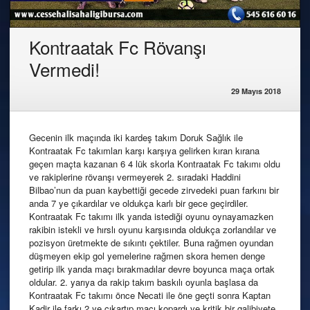
Kontraatak Fc Rövanşı
Vermedi!
29 Mayıs 2018
Gecenin ilk maçında iki kardeş takım Doruk Sağlık ile
Kontraatak Fc takımları karşı karşıya gelirken kıran kırana
geçen maçta kazanan 6 4 lük skorla Kontraatak Fc takımı oldu
ve rakiplerine rövanşı vermeyerek 2. sıradaki Haddini
Bilbao’nun da puan kaybettiği gecede zirvedeki puan farkını bir
anda 7 ye çıkardılar ve oldukça karlı bir gece geçirdiler.
Kontraatak Fc takımı ilk yarıda istediği oyunu oynayamazken
rakibin istekli ve hırslı oyunu karşısında oldukça zorlandılar ve
pozisyon üretmekte de sıkıntı çektiler. Buna rağmen oyundan
düşmeyen ekip gol yemelerine rağmen skora hemen denge
getirip ilk yarıda maçı bırakmadılar devre boyunca maça ortak
oldular. 2. yarıya da rakip takım baskılı oyunla başlasa da
Kontraatak Fc takımı önce Necati ile öne geçti sonra Kaptan
Kadir ile farkı 2 ye çıkartıp maçı kopardı ve kritik bir galibiyete