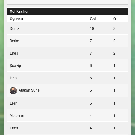
Gol Krallığı
Oyuncu
Gol
O
Deniz
10
2
Berke
7
2
Enes
7
2
Şuayip
6
1
İdris
6
1
Atakan Sünel
5
1
Eren
5
1
Metehan
4
1
Enes
4
1