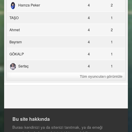
Hamza Peker
4
2
TAŞO
4
1
Ahmet
4
2
Bayram
4
1
GÖKALP
4
1
Sertaç
4
1
Tüm oyuncuları görüntüle
Bu site hakkında
Burası kendinizi ya da sitenizi tanıtmak, ya da emeği