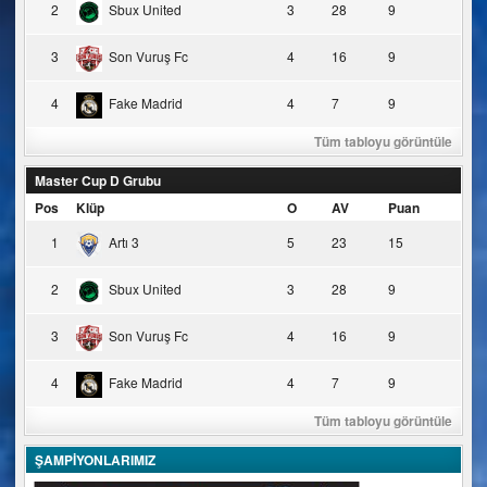
2
Sbux United
3
28
9
3
Son Vuruş Fc
4
16
9
4
Fake Madrid
4
7
9
Tüm tabloyu görüntüle
Master Cup D Grubu
Pos
Klüp
O
AV
Puan
1
Artı 3
5
23
15
2
Sbux United
3
28
9
3
Son Vuruş Fc
4
16
9
4
Fake Madrid
4
7
9
Tüm tabloyu görüntüle
ŞAMPİYONLARIMIZ