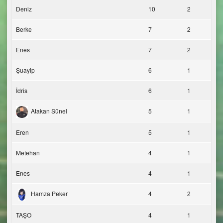
Deniz
10
2
Berke
7
2
Enes
7
2
Şuayip
6
1
İdris
6
1
Atakan Sünel
5
1
Eren
5
1
Metehan
4
1
Enes
4
1
Hamza Peker
4
2
TAŞO
4
1