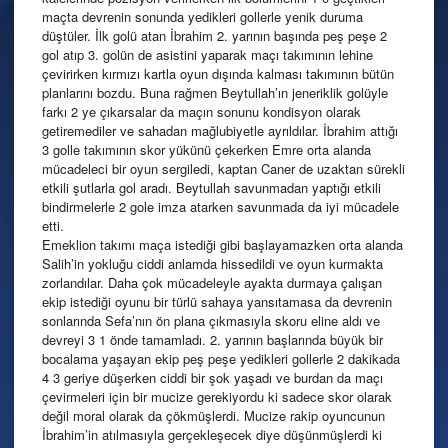
maçta devrenin sonunda yedikleri gollerle yenik duruma
düştüler. İlk golü atan İbrahim 2. yarının başında peş peşe 2
gol atıp 3. golün de asistini yaparak maçı takımının lehine
çevirirken kırmızı kartla oyun dışında kalması takımının bütün
planlarını bozdu. Buna rağmen Beytullah’ın jeneriklik golüyle
farkı 2 ye çıkarsalar da maçın sonunu kondisyon olarak
getiremediler ve sahadan mağlubiyetle ayrıldılar. İbrahim attığı
3 golle takımının skor yükünü çekerken Emre orta alanda
mücadeleci bir oyun sergiledi, kaptan Caner de uzaktan sürekli
etkili şutlarla gol aradı. Beytullah savunmadan yaptığı etkili
bindirmelerle 2 gole imza atarken savunmada da iyi mücadele
etti.
Emeklion takımı maça istediği gibi başlayamazken orta alanda
Salih’in yokluğu ciddi anlamda hissedildi ve oyun kurmakta
zorlandılar. Daha çok mücadeleyle ayakta durmaya çalışan
ekip istediği oyunu bir türlü sahaya yansıtamasa da devrenin
sonlarında Sefa’nın ön plana çıkmasıyla skoru eline aldı ve
devreyi 3 1 önde tamamladı. 2. yarının başlarında büyük bir
bocalama yaşayan ekip peş peşe yedikleri gollerle 2 dakikada
4 3 geriye düşerken ciddi bir şok yaşadı ve burdan da maçı
çevirmeleri için bir mucize gerekiyordu ki sadece skor olarak
değil moral olarak da çökmüşlerdi. Mucize rakip oyuncunun
İbrahim’in atılmasıyla gerçekleşecek diye düşünmüşlerdi ki