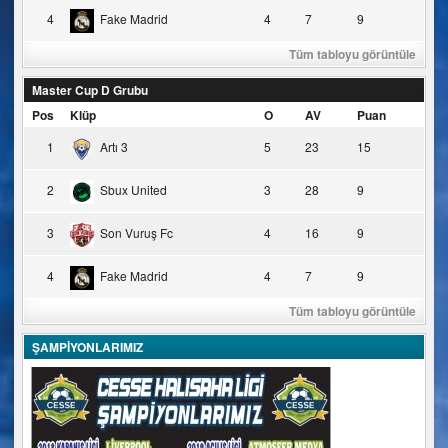
4
Fake Madrid
4
7
9
Tüm tabloyu görüntüle
Master Cup D Grubu
Pos
Klüp
O
AV
Puan
1
Artı 3
5
23
15
2
Sbux United
3
28
9
3
Son Vuruş Fc
4
16
9
4
Fake Madrid
4
7
9
Tüm tabloyu görüntüle
ŞAMPİYONLARIMIZ