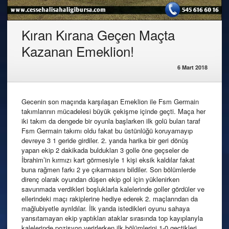
Kıran Kırana Geçen Maçta
Kazanan Emeklion!
6 Mart 2018
Gecenin son maçında karşılaşan Emeklion ile Fsm Germain
takımlarının mücadelesi büyük çekişme içinde geçti. Maça her
iki takım da dengede bir oyunla başlarken ilk golü bulan taraf
Fsm Germain takımı oldu fakat bu üstünlüğü koruyamayıp
devreye 3 1 geride girdiler. 2. yarıda harika bir geri dönüş
yapan ekip 2 dakikada buldukları 3 golle öne geçseler de
İbrahim’in kırmızı kart görmesiyle 1 kişi eksik kaldılar fakat
buna rağmen farkı 2 ye çıkarmasını bildiler. Son bölümlerde
direnç olarak oyundan düşen ekip gol için yüklenirken
savunmada verdikleri boşluklarla kalelerinde goller gördüler ve
ellerindeki maçı rakiplerine hediye ederek 2. maçlarından da
mağlubiyetle ayrıldılar. İlk yarıda istedikleri oyunu sahaya
yansıtamayan ekip yaptıkları ataklar sırasında top kayıplarıyla
kalelerinde pozisyon verirlerken ilk bölümlerini 1-0 geçtikleri