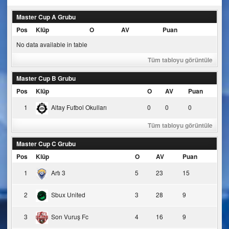
navigation
Master Cup A Grubu
Pos
Klüp
O
AV
Puan
No data available in table
Tüm tabloyu görüntüle
Master Cup B Grubu
Pos
Klüp
O
AV
Puan
1
Altay Futbol Okulları
0
0
0
Tüm tabloyu görüntüle
Master Cup C Grubu
Pos
Klüp
O
AV
Puan
1
Artı 3
5
23
15
2
Sbux United
3
28
9
3
Son Vuruş Fc
4
16
9