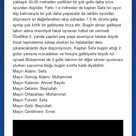
yaklaşık 30-35 metreden yedikleri bir şok golle daha iyice
oyundan düştüler. Farkı 1 e indirseler de kaptan Sefa’nın oyun
dışı kalmasıyla bir şok daha yaşasalar da rakibin oyundan
düşmesini iyi değerlendiren ekip sahadan 7 5 lik skorla galip
ayrılıp çok kritik bir galibiyete imza attı. Bugün alınan galibiyet
takım adına önemliydi fakat oynanan futbol tat vermedi.
Özellikle 2. yarıda yapılan peş peşe acemiyce hatalar büyük
fırsat tepmelerine sebep olurken bu hatalardan ders
çıkaracaklardır diye düşünüyorum. Kaptan Sefa bugün attığı 2
golün yanısıra mücadelesi ve hırsıyla galibiyette büyük rol
oynadı.Muhammet de 2 golle takımın bir diğer skorer oyuncusu
olurken savunma bloğu bugün sınıfta kaldı diyebiliriz.
Maçın Adamı: Sefa
Maçın Gümüş Adamı: Muhammet
Maçın Kalecisi: Ahmet Baydu
Maçın Defansı: Beytullah
Maçın Ortasahası: Muhammet
Maçın Forveti: Sefa
Maçın Golü: Beytullah
Maçın Centilmeni: Emre