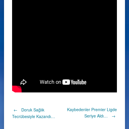
Post
Kaybedenler Premier Ligde
←
Doruk Sağlık
Seriye Aldı…
→
Tecrübesiyle Kazandı…