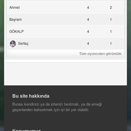
Ahmet
4
2
Bayram
4
1
GÖKALP
4
1
Sertaç
4
1
Tüm oyuncuları görüntüle
Bu site hakkında
Burası kendinizi ya da sitenizi tanıtmak, ya da emeği
geçenlerden bahsetmek için iyi bir yer olabilir.
Konumumuz