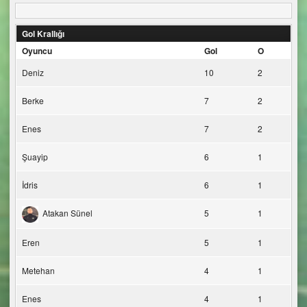
Gol Krallığı
Oyuncu
Gol
O
Deniz
10
2
Berke
7
2
Enes
7
2
Şuayip
6
1
İdris
6
1
Atakan Sünel
5
1
Eren
5
1
Metehan
4
1
Enes
4
1