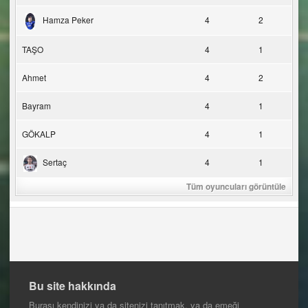
Hamza Peker
4
2
TAŞO
4
1
Ahmet
4
2
Bayram
4
1
GÖKALP
4
1
Sertaç
4
1
Tüm oyuncuları görüntüle
Bu site hakkında
Burası kendinizi ya da sitenizi tanıtmak, ya da emeği