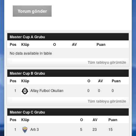
Master Cup A Grubu
Pos
Klüp
O
AV
Puan
No data available in table
Tüm tabloyu görüntüle
Master Cup B Grubu
Pos
Klüp
O
AV
Puan
1
Altay Futbol Okulları
0
0
0
Tüm tabloyu görüntüle
Master Cup C Grubu
Pos
Klüp
O
AV
Puan
1
Artı 3
5
23
15