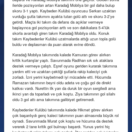
ileride pozisyonları artan Karadağ Mobilya bir gol daha bulup
skoru 3-1 yaptı. Kaybeden Kulübü oyuncusu Serkan uzaktan
vurduğu şutla takımını ayakta tutan golü attı ve skoru 3-2’ye
getirdi. Maçta iki takım da defans da açıklar vermeye
başlayınca gol pozisyonları arttı ve son dakikalara 5-4’lük
skorla avantajlı giren takım Karadağ Mobilya oldu. Konuk
takım Kaybedenler Kulübü uzatmalarda attığı uzun topla golü
buldu ve deplasman da puan alarak evine döndü.
Karadağ Mobilya takımında kalede Kamuran görev alırken
kritik kurtarışlar yaptı. Savunmada Radihan sık sık ataklara
destek vermeye çalıştı. Eşref oyunu geriden kurarak takımına
yardım etti ve uzaktan çektiği şutlarla rakip kaleciyi çok
zorladı. İzni yerini kaybetmedi iyi mücadele etti. Hücumda
Ramazan takımının beyni oldu adeta ve çoğu gol de direkt
katkısı vardı. Nurettin ilk yarı da duruk bir oyun sergiledi ama
ikinci yarı da toparladı ve çok koştu. Ziya takımının gol silahı
oldu 3 gol attı ama takımına galibiyet getiremedi.
Kaybedenler Kulübü takımında kalede Hikmet görev alırken
çok başarılıydı genç kaleci takımının puan almasında büyük rol
oynadı. Savunmada Murat çok koştu ve hücuma da destek
vererek 2 tane kritik gol bulmayı başardı. Yunus yerini hiç