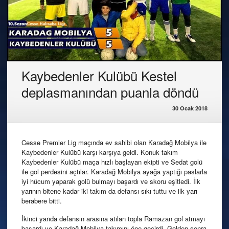
Kaybedenler Kulübü Kestel
deplasmanından puanla döndü
30 Ocak 2018
Cesse Premier Lig maçında ev sahibi olan Karadağ Mobilya ile
Kaybedenler Kulübü karşı karşıya geldi. Konuk takım
Kaybedenler Kulübü maça hızlı başlayan ekipti ve Sedat golü
ile gol perdesini açtılar. Karadağ Mobilya ayağa yaptığı paslarla
iyi hücum yaparak golü bulmayı başardı ve skoru eşitledi. İlk
yarının bitene kadar iki takım da defansı sıkı tuttu ve ilk yarı
berabere bitti.
İkinci yarıda defansın arasına atılan topla Ramazan gol atmayı
başardı ve Karadağ Mobilya takımını öne geçirdi. Golden sonra