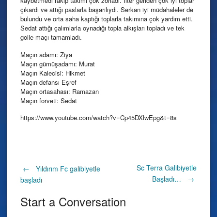
kaybetmedi rakip takımı çok zorladı. İlter geriden çok iyi toplar
çıkardı ve attığı paslarla başarılıydı. Serkan iyi müdahaleler de
bulundu ve orta saha kaptığı toplarla takımına çok yardım etti.
Sedat attığı çalımlarla oynadığı topla alkışları topladı ve tek
golle maçı tamamladı.
Maçın adamı: Ziya
Maçın gümüşadamı: Murat
Maçın Kalecisi: Hikmet
Maçın defansı Eşref
Maçın ortasahası: Ramazan
Maçın forveti: Sedat
https://www.youtube.com/watch?v=Cp45DXlwEpg&t=8s
Post
Sc Terra Galibiyetle
←
Yıldırım Fc galibiyetle
Başladı…
→
başladı
navigation
Start a Conversation