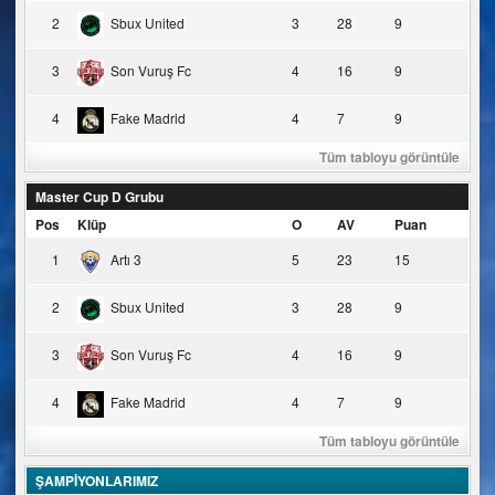
2
Sbux United
3
28
9
3
Son Vuruş Fc
4
16
9
4
Fake Madrid
4
7
9
Tüm tabloyu görüntüle
Master Cup D Grubu
Pos
Klüp
O
AV
Puan
1
Artı 3
5
23
15
2
Sbux United
3
28
9
3
Son Vuruş Fc
4
16
9
4
Fake Madrid
4
7
9
Tüm tabloyu görüntüle
ŞAMPİYONLARIMIZ