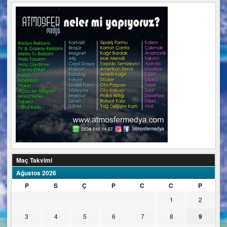
Maç Takvimi
Ağustos 2026
P
S
Ç
P
C
C
P
1
2
3
4
5
6
7
8
9