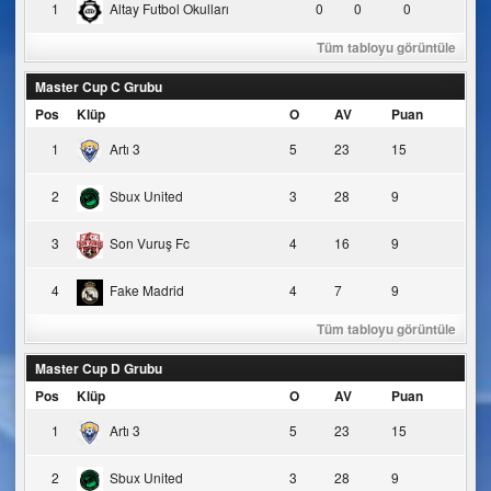
1
Altay Futbol Okulları
0
0
0
Tüm tabloyu görüntüle
Master Cup C Grubu
Pos
Klüp
O
AV
Puan
1
Artı 3
5
23
15
2
Sbux United
3
28
9
3
Son Vuruş Fc
4
16
9
4
Fake Madrid
4
7
9
Tüm tabloyu görüntüle
Master Cup D Grubu
Pos
Klüp
O
AV
Puan
1
Artı 3
5
23
15
2
Sbux United
3
28
9