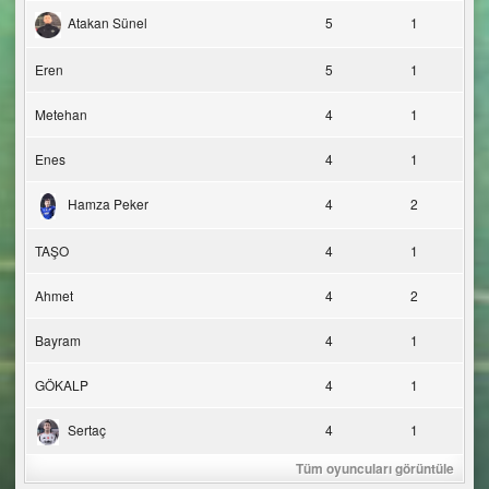
Atakan Sünel
5
1
Eren
5
1
Metehan
4
1
Enes
4
1
Hamza Peker
4
2
TAŞO
4
1
Ahmet
4
2
Bayram
4
1
GÖKALP
4
1
Sertaç
4
1
Tüm oyuncuları görüntüle