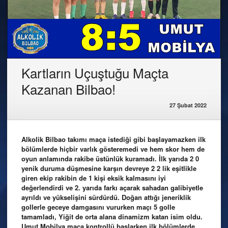
Kartların Uçuştuğu Maçta
Kazanan Bilbao!
27 Şubat 2022
Alkolik Bilbao takımı maça istediği gibi başlayamazken ilk
bölümlerde hiçbir varlık gösteremedi ve hem skor hem de
oyun anlamında rakibe üstünlük kuramadı. İlk yarıda 2 0
yenik duruma düşmesine karşın devreye 2 2 lik eşitlikle
giren ekip rakibin de 1 kişi eksik kalmasını iyi
değerlendirdi ve 2. yarıda farkı açarak sahadan galibiyetle
ayrıldı ve yükselişini sürdürdü. Doğan attığı jeneriklik
gollerle geceye damgasını vururken maçı 5 golle
tamamladı, Yiğit de orta alana dinamizm katan isim oldu.
Umut Mobilya maça kontrollü başlarken ilk bölümlerde