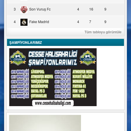
3
Son Vuruş Fc
4
16
9
4
Fake Madrid
4
7
9
Tüm tabloyu görüntüle
ŞAMPİYONLARIMIZ