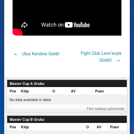
Post
Fight Club Levo’suyla
←
Ulus Kendine Geldi!
Güldü!
→
navigation
Master Cup A Grubu
Pos
Klüp
O
AV
Puan
No data available in table
Tüm tabloyu görüntüle
Master Cup B Grubu
Pos
Klüp
O
AV
Puan