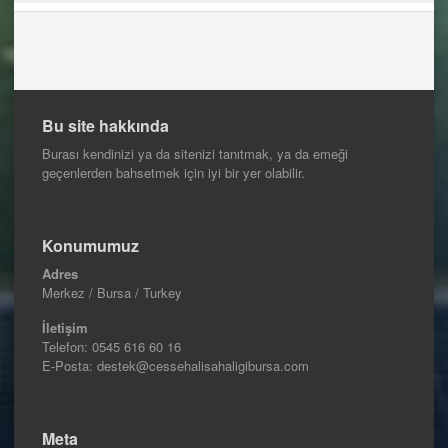
Bu site hakkında
Burası kendinizi ya da sitenizi tanıtmak, ya da emeği
geçenlerden bahsetmek için iyi bir yer olabilir.
Konumumuz
Adres
Merkez / Bursa / Turkey
İletişim
Telefon:
0545 616 60 16
E-Posta: destek@cessehalisahaligibursa.com
Meta