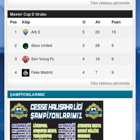
Tüm tabloyu görüntüle
Master Cup D Grubu
Pos
Klüp
O
AV
Puan
1
Artı 3
5
23
15
2
Sbux United
3
28
9
3
Son Vuruş Fc
4
16
9
4
Fake Madrid
4
7
9
Tüm tabloyu görüntüle
ŞAMPİYONLARIMIZ