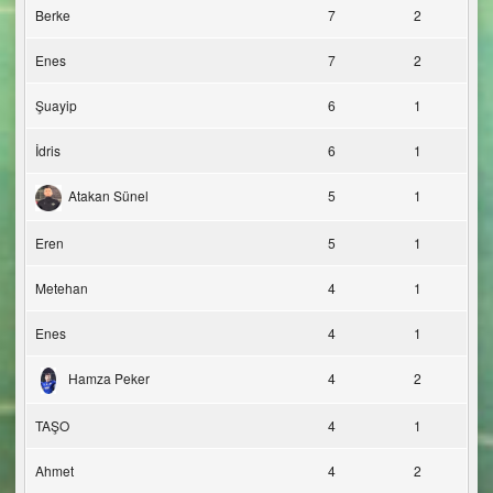
Berke
7
2
Enes
7
2
Şuayip
6
1
İdris
6
1
Atakan Sünel
5
1
Eren
5
1
Metehan
4
1
Enes
4
1
Hamza Peker
4
2
TAŞO
4
1
Ahmet
4
2