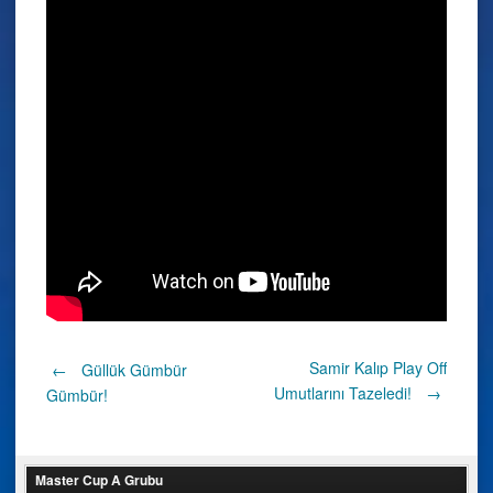
Post
Samir Kalıp Play Off
←
Güllük Gümbür
Umutlarını Tazeledi!
→
Gümbür!
navigation
Master Cup A Grubu