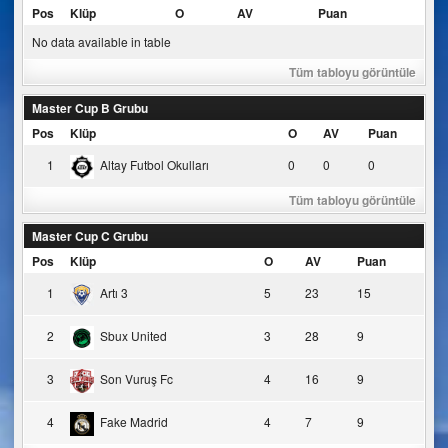
Pos
Klüp
O
AV
Puan
No data available in table
Tüm tabloyu görüntüle
Master Cup B Grubu
Pos
Klüp
O
AV
Puan
1
Altay Futbol Okulları
0
0
0
Tüm tabloyu görüntüle
Master Cup C Grubu
Pos
Klüp
O
AV
Puan
1
Artı 3
5
23
15
2
Sbux United
3
28
9
3
Son Vuruş Fc
4
16
9
4
Fake Madrid
4
7
9