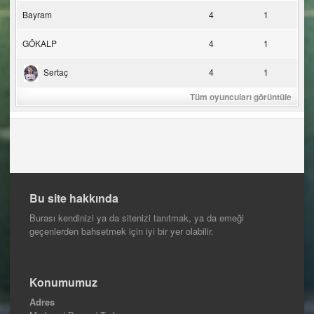
Bayram
4
1
GÖKALP
4
1
Sertaç
4
1
Tüm oyuncuları görüntüle
Bu site hakkında
Burası kendinizi ya da sitenizi tanıtmak, ya da emeği
geçenlerden bahsetmek için iyi bir yer olabilir.
Konumumuz
Adres