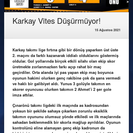
Karkay Vites Düşürmüyor!
15 Ağustos 2021
Karkay takımı lige fırtına gibi bir dönüş yaparken üst üste
2. maçını da farklı kazanarak iddialı olduklarını göstermiş
oldular. Gol yollarında birçok etkili silahı olan ekip skor
üretmekte zorlanmazken farkı açıp rahat bir maç
geçirdiler. Orta alanda iyi pas yapan ekip maç boyunca
oyunun hakimi olurken genç rakibine çok da şans vermedi
ve haklı bir galibiyet aldı. Yunus 3 golüyle takımın en
skorer oyuncusu olurken takımın 2 Ahmet’i 2 şer gole
imza attılar.
Çınarönü takımı ligdeki ilk maçında as kadrosundan
yoksun bir şekilde sahaya çıkarken zorunlu eksiklik
takımın oyununu olumsuz yönde etkiledi ve ilk maçlarında
sahadan beklenmedik bir skorla mağlup ayrıldılar. Oyunun
kontrolünü eline alamayan genç ekip kadronun da