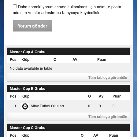
Daha sonraki yorumlarımda kullanılması için adım, e-posta
adresim ve site adresim bu tarayıcıya kaydedilsin.
Master Cup A Grubu
Pos
Klüp
O
AV
Puan
No data available in table
Tüm tabloyu görüntüle
Master Cup B Grubu
Pos
Klüp
O
AV
Puan
1
Altay Futbol Okulları
0
0
0
Tüm tabloyu görüntüle
Master Cup C Grubu
Pos
Klüp
O
AV
Puan