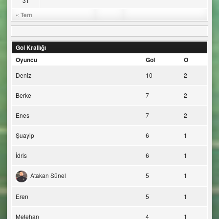
31
« Tem
Gol Krallığı
Oyuncu
Gol
O
Deniz
10
2
Berke
7
2
Enes
7
2
Şuayip
6
1
İdris
6
1
Atakan Sünel
5
1
Eren
5
1
Metehan
4
1