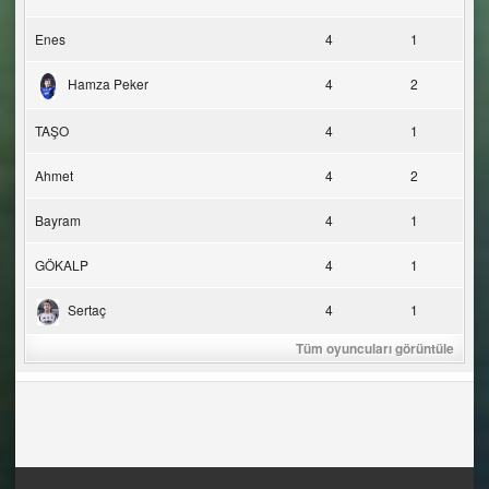
Enes
4
1
Hamza Peker
4
2
TAŞO
4
1
Ahmet
4
2
Bayram
4
1
GÖKALP
4
1
Sertaç
4
1
Tüm oyuncuları görüntüle