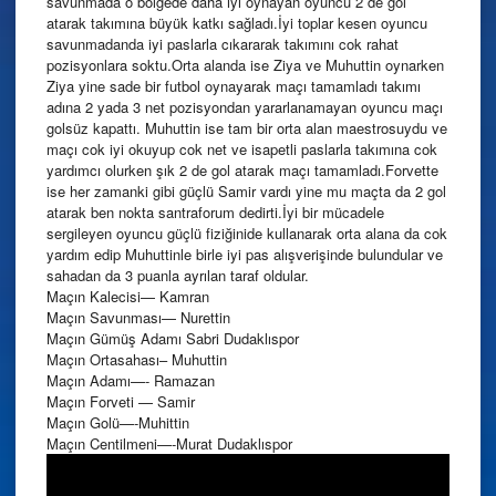
savunmada o bölgede daha iyi oynayan oyuncu 2 de gol
atarak takımına büyük katkı sağladı.İyi toplar kesen oyuncu
savunmadanda iyi paslarla cıkararak takımını cok rahat
pozisyonlara soktu.Orta alanda ise Ziya ve Muhuttin oynarken
Ziya yine sade bir futbol oynayarak maçı tamamladı takımı
adına 2 yada 3 net pozisyondan yararlanamayan oyuncu maçı
golsüz kapattı. Muhuttin ise tam bir orta alan maestrosuydu ve
maçı cok iyi okuyup cok net ve isapetli paslarla takımına cok
yardımcı olurken şık 2 de gol atarak maçı tamamladı.Forvette
ise her zamanki gibi güçlü Samir vardı yine mu maçta da 2 gol
atarak ben nokta santraforum dedirti.İyi bir mücadele
sergileyen oyuncu güçlü fiziğinide kullanarak orta alana da cok
yardım edip Muhuttinle birle iyi pas alışverişinde bulundular ve
sahadan da 3 puanla ayrılan taraf oldular.
Maçın Kalecisi— Kamran
Maçın Savunması— Nurettin
Maçın Gümüş Adamı Sabri Dudaklıspor
Maçın Ortasahası– Muhuttin
Maçın Adamı—- Ramazan
Maçın Forveti — Samir
Maçın Golü—-Muhittin
Maçın Centilmeni—-Murat Dudaklıspor