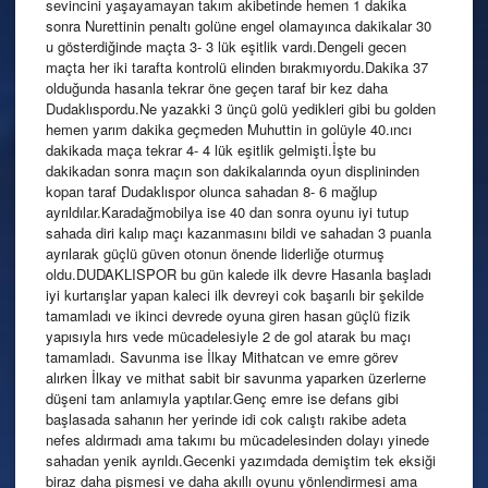
sevincini yaşayamayan takım akibetinde hemen 1 dakika
sonra Nurettinin penaltı golüne engel olamayınca dakikalar 30
u gösterdiğinde maçta 3- 3 lük eşitlik vardı.Dengeli gecen
maçta her iki tarafta kontrolü elinden bırakmıyordu.Dakika 37
olduğunda hasanla tekrar öne geçen taraf bir kez daha
Dudaklıspordu.Ne yazakki 3 ünçü golü yedikleri gibi bu golden
hemen yarım dakika geçmeden Muhuttin in golüyle 40.ıncı
dakikada maça tekrar 4- 4 lük eşitlik gelmişti.İşte bu
dakikadan sonra maçın son dakikalarında oyun displininden
kopan taraf Dudaklıspor olunca sahadan 8- 6 mağlup
ayrıldılar.Karadağmobilya ise 40 dan sonra oyunu iyi tutup
sahada diri kalıp maçı kazanmasını bildi ve sahadan 3 puanla
ayrılarak güçlü güven otonun önende liderliğe oturmuş
oldu.DUDAKLISPOR bu gün kalede ilk devre Hasanla başladı
iyi kurtarışlar yapan kaleci ilk devreyi cok başarılı bir şekilde
tamamladı ve ikinci devrede oyuna giren hasan güçlü fizik
yapısıyla hırs vede mücadelesiyle 2 de gol atarak bu maçı
tamamladı. Savunma ise İlkay Mithatcan ve emre görev
alırken İlkay ve mithat sabit bir savunma yaparken üzerlerne
düşeni tam anlamıyla yaptılar.Genç emre ise defans gibi
başlasada sahanın her yerinde idi cok calıştı rakibe adeta
nefes aldırmadı ama takımı bu mücadelesinden dolayı yinede
sahadan yenik ayrıldı.Gecenki yazımdada demiştim tek eksiği
biraz daha pişmesi ve daha akıllı oyunu yönlendirmesi ama