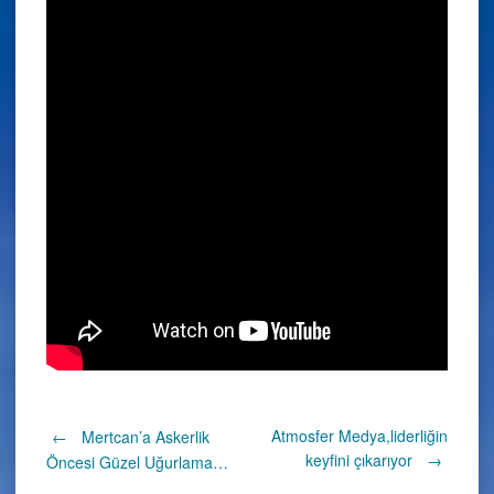
Post
Atmosfer Medya,liderliğin
←
Mertcan’a Askerlik
keyfini çıkarıyor
→
Öncesi Güzel Uğurlama…