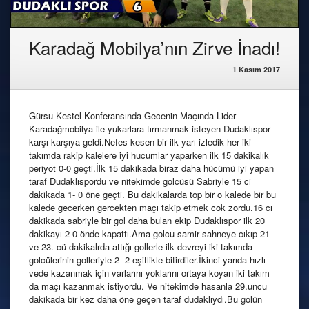
Karadağ Mobilya’nın Zirve İnadı!
1 Kasım 2017
Gürsu Kestel Konferansında Gecenin Maçında Lider
Karadağmobilya ile yukarlara tırmanmak isteyen Dudaklıspor
karşı karşıya geldi.Nefes kesen bir ilk yarı izledik her iki
takımda rakip kalelere iyi hucumlar yaparken ilk 15 dakikalık
periyot 0-0 geçti.İlk 15 dakikada biraz daha hücümü iyi yapan
taraf Dudaklıspordu ve nitekimde golcüsü Sabriyle 15 ci
dakikada 1- 0 öne geçti. Bu dakikalarda top bir o kalede bir bu
kalede gecerken gercekten maçı takip etmek cok zordu.16 cı
dakikada sabriyle bir gol daha bulan ekip Dudaklıspor ilk 20
dakikayı 2-0 önde kapattı.Ama golcu samir sahneye cıkıp 21
ve 23. cü dakikalrda attığı gollerle ilk devreyi iki takımda
golcülerinin golleriyle 2- 2 eşitlikle bitirdiler.İkinci yarıda hızlı
vede kazanmak için varlarını yoklarını ortaya koyan iki takım
da maçı kazanmak istiyordu. Ve nitekimde hasanla 29.uncu
dakikada bir kez daha öne geçen taraf dudaklıydı.Bu golün