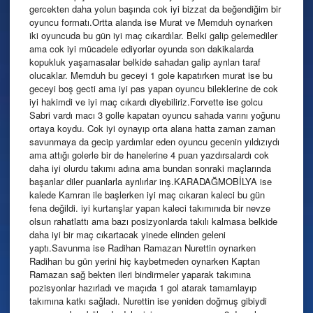
gercekten daha yolun başında cok iyi bizzat da beğendiğim bir
oyuncu formatı.Ortta alanda ise Murat ve Memduh oynarken
iki oyuncuda bu gün iyi maç cıkardılar. Belki galip gelemediler
ama cok iyi mücadele ediyorlar oyunda son dakikalarda
kopukluk yaşamasalar belkide sahadan galip ayrılan taraf
olucaklar. Memduh bu geceyi 1 gole kapatırken murat ise bu
geceyi boş gecti ama iyi pas yapan oyuncu bileklerine de cok
iyi hakimdi ve iyi maç cıkardı diyebiliriz.Forvette ise golcu
Sabri vardı macı 3 golle kapatan oyuncu sahada varını yoğunu
ortaya koydu. Cok iyi oynayıp orta alana hatta zaman zaman
savunmaya da gecip yardımlar eden oyuncu gecenin yıldızıydı
ama attığı golerle bir de hanelerine 4 puan yazdırsalardı cok
daha iyi olurdu takımı adına ama bundan sonraki maçlarında
başarılar diler puanlarla ayrılırlar inş.KARADAĞMOBİLYA ise
kalede Kamran ile başlerken iyi maç cıkaran kaleci bu gün
fena değildi. iyi kurtarışlar yapan kaleci takımınıda bir nevze
olsun rahatlattı ama bazı posizyonlarda takılı kalmasa belkide
daha iyi bir maç cıkartacak yinede elinden geleni
yaptı.Savunma ise Radihan Ramazan Nurettin oynarken
Radihan bu gün yerini hiç kaybetmeden oynarken Kaptan
Ramazan sağ bekten ileri bindirmeler yaparak takımına
pozisyonlar hazırladı ve maçıda 1 gol atarak tamamlayıp
takımına katkı sağladı. Nurettin ise yeniden doğmuş gibiydi