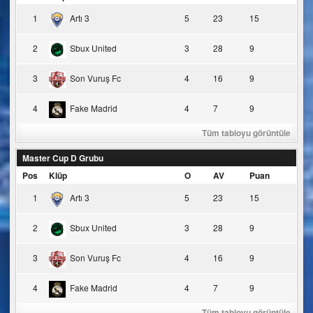
1
Artı 3
5
23
15
2
Sbux United
3
28
9
3
Son Vuruş Fc
4
16
9
4
Fake Madrid
4
7
9
Tüm tabloyu görüntüle
Master Cup D Grubu
Pos
Klüp
O
AV
Puan
1
Artı 3
5
23
15
2
Sbux United
3
28
9
3
Son Vuruş Fc
4
16
9
4
Fake Madrid
4
7
9
Tüm tabloyu görüntüle